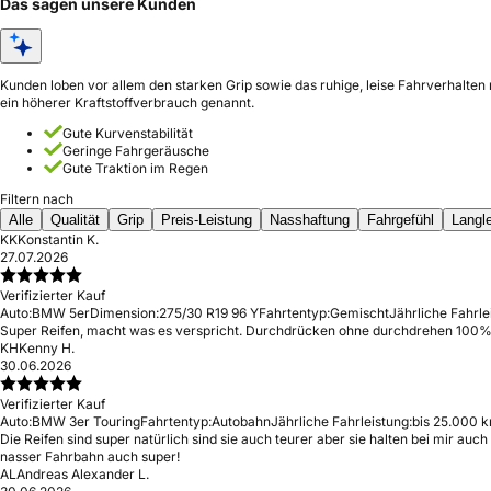
Das sagen unsere Kunden
Kunden loben vor allem den starken Grip sowie das ruhige, leise Fahrverhalten
ein höherer Kraftstoffverbrauch genannt.
Gute Kurvenstabilität
Geringe Fahrgeräusche
Gute Traktion im Regen
Filtern nach
Alle
Qualität
Grip
Preis-Leistung
Nasshaftung
Fahrgefühl
Langle
KK
Konstantin K.
27.07.2026
Verifizierter Kauf
Auto:
BMW 5er
Dimension:
275/30 R19 96 Y
Fahrtentyp:
Gemischt
Jährliche Fahrle
Super Reifen, macht was es verspricht. Durchdrücken ohne durchdrehen 100% 
KH
Kenny H.
30.06.2026
Verifizierter Kauf
Auto:
BMW 3er Touring
Fahrtentyp:
Autobahn
Jährliche Fahrleistung:
bis 25.000 k
Die Reifen sind super natürlich sind sie auch teurer aber sie halten bei mir a
nasser Fahrbahn auch super!
AL
Andreas Alexander L.