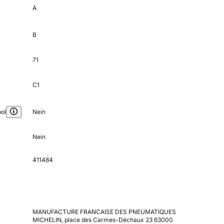
A
B
71
C1
ol
Nein
Nein
411484
MANUFACTURE FRANCAISE DES PNEUMATIQUES
MICHELIN, place des Carmes-Déchaux 23 63000