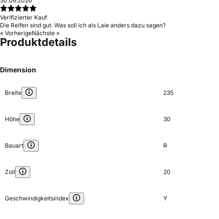
30.06.2026
Verifizierter Kauf
Die Reifen sind gut. Was soll ich als Laie anders dazu sagen?
« Vorherige
Nächste »
Produktdetails
Dimension
Breite
235
Höhe
30
Bauart
R
Zoll
20
Geschwindigkeitsindex
Y