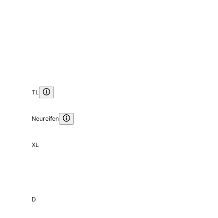
TL
Neureifen
XL
D