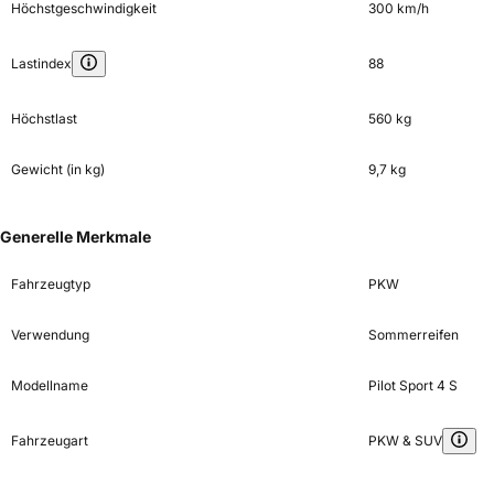
Höchstgeschwindigkeit
300 km/h
Lastindex
88
Höchstlast
560 kg
Gewicht (in kg)
9,7 kg
Generelle Merkmale
Fahrzeugtyp
PKW
Verwendung
Sommerreifen
Modellname
Pilot Sport 4 S
Fahrzeugart
PKW & SUV