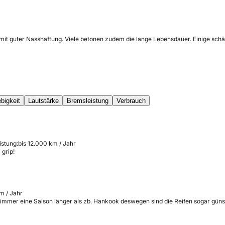
 mit guter Nasshaftung. Viele betonen zudem die lange Lebensdauer. Einige sch
bigkeit
Lautstärke
Bremsleistung
Verbrauch
istung:
bis 12.000 km / Jahr
grip!
m / Jahr
uch immer eine Saison länger als zb. Hankook deswegen sind die Reifen sogar gün