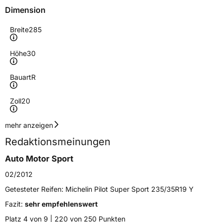
Dimension
Breite
285
Höhe
30
Bauart
R
Zoll
20
Geschwindigkeitsindex
Y
mehr anzeigen
Redaktionsmeinungen
Höchstgeschwindigkeit
300 km/h
Auto Motor Sport
Lastindex
95
02/2012
Höchstlast
690 kg
Getesteter Reifen:
Michelin Pilot Super Sport 235/35R19 Y
Gewicht (in kg)
14,552 kg
Fazit:
sehr empfehlenswert
Platz 4 von 9 | 220 von 250 Punkten