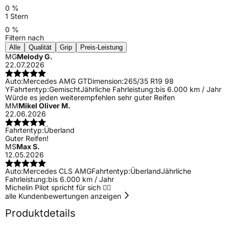
0 %
1 Stern
0 %
Filtern nach
Alle
Qualität
Grip
Preis-Leistung
MG
Melody G.
22.07.2026
Auto:
Mercedes AMG GT
Dimension:
265/35 R19 98
Y
Fahrtentyp:
Gemischt
Jährliche Fahrleistung:
bis 6.000 km / Jahr
Würde es jeden weiterempfehlen sehr guter Reifen
MM
Mikel Oliver M.
22.06.2026
Fahrtentyp:
Überland
Guter Reifen!
MS
Max S.
12.05.2026
Auto:
Mercedes CLS AMG
Fahrtentyp:
Überland
Jährliche
Fahrleistung:
bis 6.000 km / Jahr
Michelin Pilot spricht für sich 👌🏼
alle Kundenbewertungen anzeigen
Produktdetails