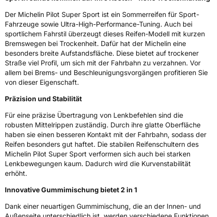
Nasshaftung
C
Der Michelin Pilot Super Sport ist ein Sommerreifen für Sport-
Fahrzeuge sowie Ultra-High-Performance-Tuning. Auch bei
sportlichem Fahrstil überzeugt dieses Reifen-Modell mit kurzen
Rollgeräusch (Klasse)
B
Bremswegen bei Trockenheit. Dafür hat der Michelin eine
besonders breite Aufstandsfläche. Diese bietet auf trockener
Rollgeräusch (dB)
73
Straße viel Profil, um sich mit der Fahrbahn zu verzahnen. Vor
allem bei Brems- und Beschleunigungsvorgängen profitieren Sie
Fahrzeugklasse
C1
von dieser Eigenschaft.
3PMSF / Schneeflockensymbol / Alpine-Symbol
Nein
Präzision und Stabilität
Für eine präzise Übertragung von Lenkbefehlen sind die
Eisgrip
Nein
robusten Mittelrippen zuständig. Durch ihre glatte Oberfläche
EPREL ID
411114
haben sie einen besseren Kontakt mit der Fahrbahn, sodass der
Reifen besonders gut haftet. Die stabilen Reifenschultern des
Allgemeine Produktsicherheit (GPSR)
Michelin Pilot Super Sport verformen sich auch bei starken
Lenkbewegungen kaum. Dadurch wird die Kurvenstabilität
Herstellerkontakt
MANUFACTURE FRANCAISE DES
erhöht.
PNEUMATIQUES MICHELIN, place des
Carmes-Déchaux 23 63000 Clermont-
Innovative Gummimischung bietet 2 in 1
Ferrand Frankreich, contact@tc.michelin.eu
Dank einer neuartigen Gummimischung, die an der Innen- und
Außenseite unterschiedlich ist, werden verschiedene Funktionen