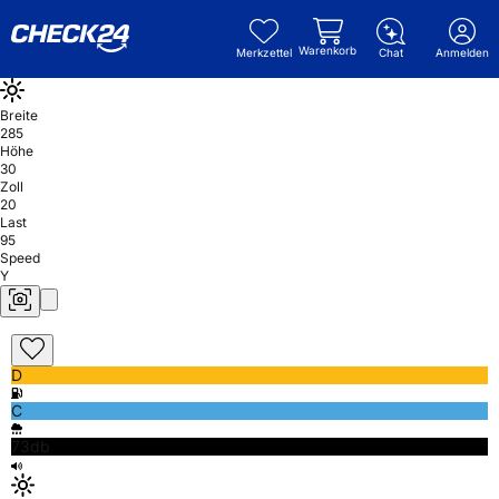
Warenkorb
Merkzettel
Chat
Anmelden
Breite
285
Höhe
30
Zoll
20
Last
95
Speed
Y
D
C
73db