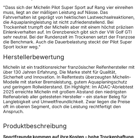
Generelle Merkmale
"Dass sich der Michelin Pilot Super Sport auf Rang vier einreihen
muss, liegt an der mäßigen Leistung auf Nässe. Das
Fahrzeugtyp
PKW
Fahrverhalten ist geprägt von hektischen Lastwechselreaktionen,
Verwendung
Sommerreifen
die Aquaplaningleistung ist nicht zufriedenstellend. Bei
Trockenheit trumpft der Michelin aber mit einem höchst präzisen
Modellname
Pilot Super Sport
Einlenkverhalten auf. Im Grenzbereich gibt sich der VW Golf GTI
sehr neutral. Bei der Rundenzeit im Trockenen setzt der Franzose
Fahrzeugart
PKW & SUV
die Benchmark. Auch die Dauerbelastung steckt der Pilot Super
Sport locker weg."
Herstellerbewertung
Weitere Eigenschaften
Michelin ist ein traditionsreicher französischer Reifenhersteller mit
Schlauchtyp
TL
über 130 Jahren Erfahrung. Die Marke steht für Qualität,
Sicherheit und Innovation. In Reifentests überzeugten Michelin-
Modelle mit starker Bremsleistung, gutem Aquaplaningschutz
Zustand
Neureifen
und geringem Rollwiderstand. Ein Highlight: Im ADAC-Abriebtest
2025 erreichte Michelin mit großem Abstand den niedrigsten
Reifenabrieb aller getesteten Hersteller – ein starker Beleg für
Runflat
ZP
Langlebigkeit und Umweltfreundlichkeit. Zwar liegen die Preise
oft im oberen Segment, doch die Leistung rechtfertigt den
Anspruch.
EU Label
Produktbeschreibung
Effizienz
D
Sportfreunde kommen auf ihre Kosten – hohe Trockenhaftung