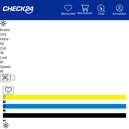
Warenkorb
Merkzettel
Chat
Anmelden
Breite
205
Höhe
50
Zoll
16
Last
91
Speed
W
C
B
70db