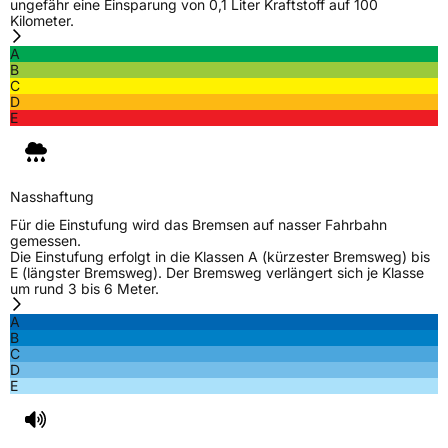
ungefähr eine Einsparung von 0,1 Liter Kraftstoff auf 100
Rollgeräusch (Klasse)
B
Kilometer.
A
Rollgeräusch (dB)
70
B
C
Fahrzeugklasse
C1
D
E
3PMSF / Schneeflockensymbol / Alpine-Symbol
Nein
Eisgrip
Nein
Nasshaftung
EPREL ID
518038
Für die Einstufung wird das Bremsen auf nasser Fahrbahn
gemessen.
Allgemeine Produktsicherheit (GPSR)
Die Einstufung erfolgt in die Klassen A (kürzester Bremsweg) bis
E (längster Bremsweg). Der Bremsweg verlängert sich je Klasse
um rund 3 bis 6 Meter.
Herstellerkontakt
Deldo Autobanden NV, Essensteenweg 113
2930 Brasschaat, compliance@deldo.com
A
B
C
D
E