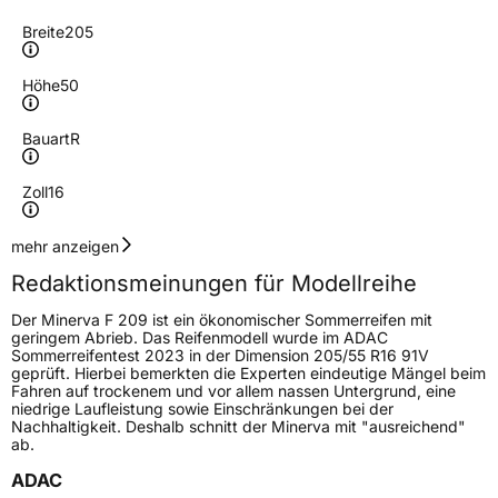
Breite
205
Höhe
50
Bauart
R
Zoll
16
Geschwindigkeitsindex
W
mehr anzeigen
Redaktionsmeinungen für Modellreihe
Höchstgeschwindigkeit
270 km/h
Der Minerva F 209 ist ein ökonomischer Sommerreifen mit
Lastindex
91
geringem Abrieb. Das Reifenmodell wurde im ADAC
Sommerreifentest 2023 in der Dimension 205/55 R16 91V
geprüft. Hierbei bemerkten die Experten eindeutige Mängel beim
Höchstlast
615 kg
Fahren auf trockenem und vor allem nassen Untergrund, eine
niedrige Laufleistung sowie Einschränkungen bei der
Nachhaltigkeit. Deshalb schnitt der Minerva mit "ausreichend"
Generelle Merkmale
ab.
Fahrzeugtyp
PKW
ADAC