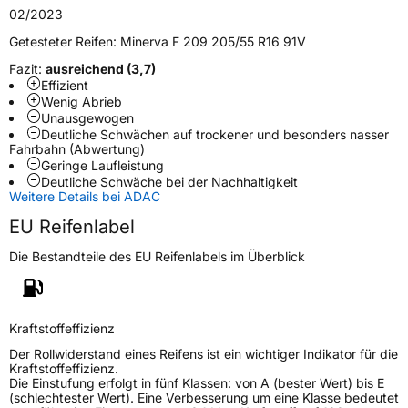
Verwendung
Sommerreifen
02/2023
Modellname
F 209
Getesteter Reifen:
Minerva F 209 205/55 R16 91V
Fahrzeugart
PKW & SUV
Fazit:
ausreichend (3,7)
Effizient
Wenig Abrieb
Weitere Eigenschaften
Unausgewogen
Deutliche Schwächen auf trockener und besonders nasser
Fahrbahn (Abwertung)
Schlauchtyp
TL
Geringe Laufleistung
Deutliche Schwäche bei der Nachhaltigkeit
Weitere Details bei ADAC
Zustand
Neureifen
EU Reifenlabel
Verstärkt
XL
Die Bestandteile des EU Reifenlabels im Überblick
EU Label
Kraftstoffeffizienz
Effizienz
C
Der Rollwiderstand eines Reifens ist ein wichtiger Indikator für die
Kraftstoffeffizienz.
Nasshaftung
B
Die Einstufung erfolgt in fünf Klassen: von A (bester Wert) bis E
(schlechtester Wert). Eine Verbesserung um eine Klasse bedeutet