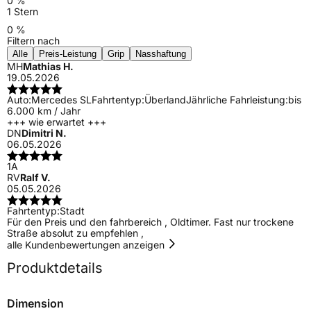
0 %
1 Stern
0 %
Filtern nach
Alle
Preis-Leistung
Grip
Nasshaftung
MH
Mathias H.
19.05.2026
Auto:
Mercedes SL
Fahrtentyp:
Überland
Jährliche Fahrleistung:
bis
6.000 km / Jahr
+++ wie erwartet +++
DN
Dimitri N.
06.05.2026
1A
RV
Ralf V.
05.05.2026
Fahrtentyp:
Stadt
Für den Preis und den fahrbereich , Oldtimer. Fast nur trockene
Straße absolut zu empfehlen ,
alle Kundenbewertungen anzeigen
Produktdetails
Dimension