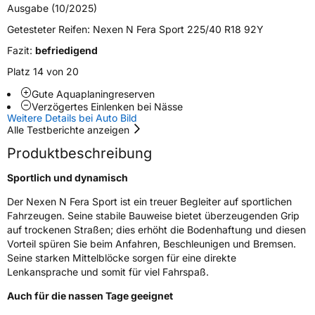
Ausgabe (10/2025)
Verstärkt
XL
Getesteter Reifen:
Nexen N Fera Sport 225/40 R18 92Y
Fazit:
befriedigend
EU Label
Platz 14 von 20
Effizienz
B
Gute Aquaplaningreserven
Verzögertes Einlenken bei Nässe
Weitere Details bei Auto Bild
Nasshaftung
B
Alle Testberichte anzeigen
Produktbeschreibung
Rollgeräusch (Klasse)
A
Sportlich und dynamisch
Rollgeräusch (dB)
71
Der Nexen N Fera Sport ist ein treuer Begleiter auf sportlichen
Fahrzeugklasse
C1
Fahrzeugen. Seine stabile Bauweise bietet überzeugenden Grip
auf trockenen Straßen; dies erhöht die Bodenhaftung und diesen
3PMSF / Schneeflockensymbol / Alpine-Symbol
Nein
Vorteil spüren Sie beim Anfahren, Beschleunigen und Bremsen.
Seine starken Mittelblöcke sorgen für eine direkte
Lenkansprache und somit für viel Fahrspaß.
EPREL ID
1115736
Auch für die nassen Tage geeignet
Allgemeine Produktsicherheit (GPSR)