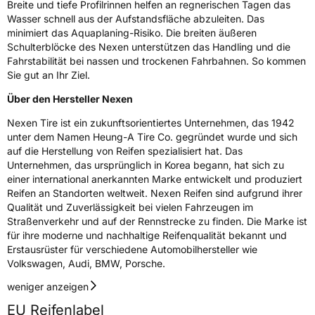
Breite und tiefe Profilrinnen helfen an regnerischen Tagen das
Herstellerkontakt
NEXEN TIRE EUROPE s.r.o., Lise-Meitner-
Wasser schnell aus der Aufstandsfläche abzuleiten. Das
Strasse 1 65779 Kelkheim Deutschland,
minimiert das Aquaplaning-Risiko. Die breiten äußeren
marketing.nte@nexentire.com
Schulterblöcke des Nexen unterstützen das Handling und die
Fahrstabilität bei nassen und trockenen Fahrbahnen. So kommen
Sie gut an Ihr Ziel.
Über den Hersteller Nexen
Nexen Tire ist ein zukunftsorientiertes Unternehmen, das 1942
unter dem Namen Heung-A Tire Co. gegründet wurde und sich
auf die Herstellung von Reifen spezialisiert hat. Das
Unternehmen, das ursprünglich in Korea begann, hat sich zu
einer international anerkannten Marke entwickelt und produziert
Reifen an Standorten weltweit. Nexen Reifen sind aufgrund ihrer
Qualität und Zuverlässigkeit bei vielen Fahrzeugen im
Straßenverkehr und auf der Rennstrecke zu finden. Die Marke ist
für ihre moderne und nachhaltige Reifenqualität bekannt und
Erstausrüster für verschiedene Automobilhersteller wie
Volkswagen, Audi, BMW, Porsche.
weniger anzeigen
EU Reifenlabel