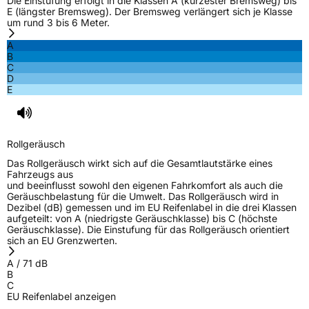
Die Einstufung erfolgt in die Klassen A (kürzester Bremsweg) bis
E (längster Bremsweg). Der Bremsweg verlängert sich je Klasse
um rund 3 bis 6 Meter.
A
B
C
D
E
Rollgeräusch
Das Rollgeräusch wirkt sich auf die Gesamtlautstärke eines
Fahrzeugs aus
und beeinflusst sowohl den eigenen Fahrkomfort als auch die
Geräuschbelastung für die Umwelt. Das Rollgeräusch wird in
Dezibel (dB) gemessen und im EU Reifenlabel in die drei Klassen
aufgeteilt: von A (niedrigste Geräuschklasse) bis C (höchste
Geräuschklasse). Die Einstufung für das Rollgeräusch orientiert
sich an EU Grenzwerten.
A
/
71
dB
B
C
EU Reifenlabel anzeigen