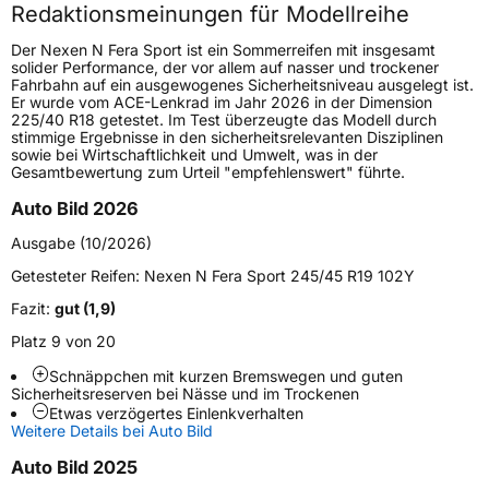
Redaktionsmeinungen für Modellreihe
Höchstgeschwindigkeit
300 km/h
Der Nexen N Fera Sport ist ein Sommerreifen mit insgesamt
Lastindex
115
solider Performance, der vor allem auf nasser und trockener
Fahrbahn auf ein ausgewogenes Sicherheitsniveau ausgelegt ist.
Er wurde vom ACE-Lenkrad im Jahr 2026 in der Dimension
Höchstlast
1215 kg
225/40 R18 getestet. Im Test überzeugte das Modell durch
stimmige Ergebnisse in den sicherheitsrelevanten Disziplinen
sowie bei Wirtschaftlichkeit und Umwelt, was in der
Generelle Merkmale
Gesamtbewertung zum Urteil "empfehlenswert" führte.
Fahrzeugtyp
PKW
Auto Bild 2026
Verwendung
Sommerreifen
Ausgabe (10/2026)
Modellname
N Fera Sport SUV
Getesteter Reifen:
Nexen N Fera Sport 245/45 R19 102Y
Fahrzeugart
PKW & SUV
Fazit:
gut (1,9)
Platz 9 von 20
Weitere Eigenschaften
Schnäppchen mit kurzen Bremswegen und guten
Sicherheitsreserven bei Nässe und im Trockenen
Schlauchtyp
TL
Etwas verzögertes Einlenkverhalten
Weitere Details bei Auto Bild
Zustand
Neureifen
Auto Bild 2025