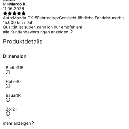
MK
Marco K.
11.06.2026
Auto:
Mazda CX-5
Fahrtentyp:
Gemischt
Jährliche Fahrleistung:
bis
15.000 km / Jahr
Qualität ist super, kann ich nur empfehlen!
alle Kundenbewertungen anzeigen
Produktdetails
Dimension
Breite
315
Höhe
40
Bauart
R
Zoll
21
Geschwindigkeitsindex
Y
mehr anzeigen