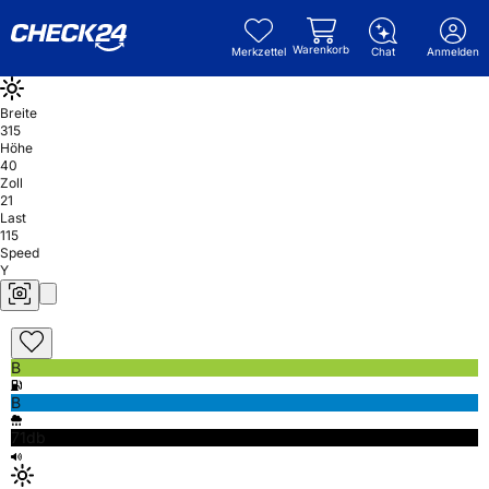
Warenkorb
Merkzettel
Chat
Anmelden
Breite
315
Höhe
40
Zoll
21
Last
115
Speed
Y
B
B
71db