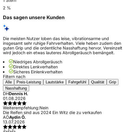
1 Stern
2 %
Das sagen unsere Kunden
Die meisten Nutzer loben das leise, vibrationsarme und
insgesamt sehr ruhige Fahrverhalten. Viele heben zudem den
guten Grip und die ordentliche Nasshaftung hervor. Vereinzelt
wird jedoch ein etwas lauteres Abrollgeräusch bemängelt.
Niedriges Abrollgeräusch
Direktes Lenkverhalten
Sicheres Einlenkverhalten
Filtern nach
Alle
Preis-Leistung
Lautstärke
Fahrgefühl
Qualität
Grip
Nasshaftung
DH
Dennis H.
01.08.2026
Weiterempfehlung:
Nein
Die Reifen sind aus 2024 Ein Witz die zu verkaufen
AÖ
Aydin Ö.
13.07.2026
👍👍👍