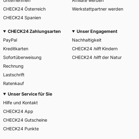
Unternehmen
Affiliate werden
CHECK24 Österreich
Werkstattpartner werden
CHECK24 Spanien
CHECK24 Zahlungsarten
Unser Engagement
PayPal
Nachhaltigkeit
Kreditkarten
CHECK24
hilft
Kindern
Sofortüberweisung
CHECK24
hilft
der Natur
Rechnung
Lastschrift
Ratenkauf
Unser Service für Sie
Hilfe und Kontakt
CHECK24 App
CHECK24 Gutscheine
CHECK24 Punkte