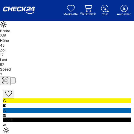
Warenkorb
Merkzettel
Chat
Anmelden
Breite
235
Höhe
45
Zoll
17
Last
97
Speed
Y
C
A
72db