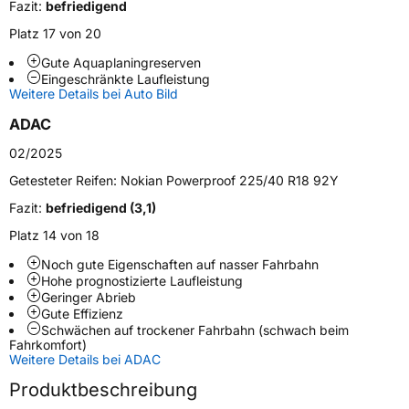
Modellname
Powerproof 1
Fazit:
befriedigend
Fahrzeugart
PKW & SUV
Platz 17 von 20
Gute Aquaplaningreserven
Eingeschränkte Laufleistung
Weitere Eigenschaften
Weitere Details bei Auto Bild
Schlauchtyp
TL
ADAC
02/2025
Zustand
Neureifen
Getesteter Reifen:
Nokian Powerproof 225/40 R18 92Y
Verstärkt
XL
Fazit:
befriedigend (3,1)
Platz 14 von 18
Felgenschutz
MFS
Noch gute Eigenschaften auf nasser Fahrbahn
Hohe prognostizierte Laufleistung
Geringer Abrieb
EU Label
Gute Effizienz
Schwächen auf trockener Fahrbahn (schwach beim
Effizienz
C
Fahrkomfort)
Weitere Details bei ADAC
Nasshaftung
A
Produktbeschreibung