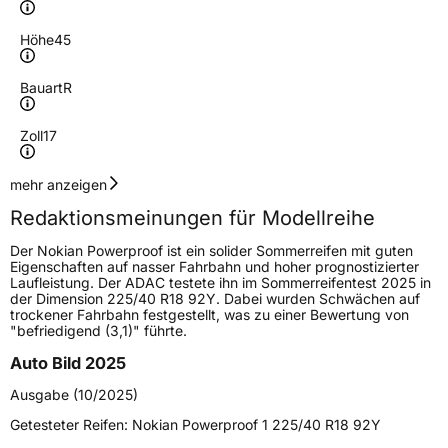
Höhe
45
Bauart
R
Zoll
17
Geschwindigkeitsindex
Y
mehr anzeigen
Redaktionsmeinungen für Modellreihe
Höchstgeschwindigkeit
300 km/h
Der Nokian Powerproof ist ein solider Sommerreifen mit guten
Lastindex
97
Eigenschaften auf nasser Fahrbahn und hoher prognostizierter
Laufleistung. Der ADAC testete ihn im Sommerreifentest 2025 in
der Dimension 225/40 R18 92Y. Dabei wurden Schwächen auf
Höchstlast
730 kg
trockener Fahrbahn festgestellt, was zu einer Bewertung von
"befriedigend (3,1)" führte.
Generelle Merkmale
Auto Bild 2025
Fahrzeugtyp
PKW
Ausgabe (10/2025)
Verwendung
Sommerreifen
Getesteter Reifen:
Nokian Powerproof 1 225/40 R18 92Y