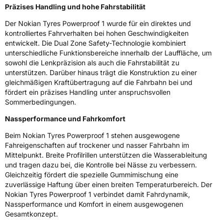
Präzises Handling und hohe Fahrstabilität
Rollgeräusch (Klasse)
B
Der Nokian Tyres Powerproof 1 wurde für ein direktes und
kontrolliertes Fahrverhalten bei hohen Geschwindigkeiten
Rollgeräusch (dB)
72
entwickelt. Die Dual Zone Safety-Technologie kombiniert
Fahrzeugklasse
C1
unterschiedliche Funktionsbereiche innerhalb der Lauffläche, um
sowohl die Lenkpräzision als auch die Fahrstabilität zu
unterstützen. Darüber hinaus trägt die Konstruktion zu einer
3PMSF / Schneeflockensymbol / Alpine-Symbol
Nein
gleichmäßigen Kraftübertragung auf die Fahrbahn bei und
fördert ein präzises Handling unter anspruchsvollen
EPREL ID
1778167
Sommerbedingungen.
Allgemeine Produktsicherheit (GPSR)
Nassperformance und Fahrkomfort
Beim Nokian Tyres Powerproof 1 stehen ausgewogene
Herstellerkontakt
Nokian Tyres plc, Pirkkalaistie 7 37100 Nokia
Finnland, info@nokiantyres.com
Fahreigenschaften auf trockener und nasser Fahrbahn im
Mittelpunkt. Breite Profilrillen unterstützen die Wasserableitung
und tragen dazu bei, die Kontrolle bei Nässe zu verbessern.
Gleichzeitig fördert die spezielle Gummimischung eine
zuverlässige Haftung über einen breiten Temperaturbereich. Der
Nokian Tyres Powerproof 1 verbindet damit Fahrdynamik,
Nassperformance und Komfort in einem ausgewogenen
Gesamtkonzept.