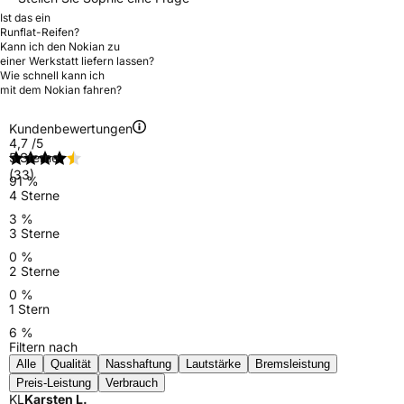
Ist das ein
Runflat-Reifen?
Kann ich den Nokian zu
einer Werkstatt liefern lassen?
Wie schnell kann ich
mit dem Nokian fahren?
Kundenbewertungen
4,7
/5
5 Sterne
(33)
91 %
4 Sterne
3 %
3 Sterne
0 %
2 Sterne
0 %
1 Stern
6 %
Filtern nach
Alle
Qualität
Nasshaftung
Lautstärke
Bremsleistung
Preis-Leistung
Verbrauch
KL
Karsten L.