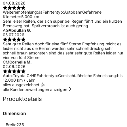
04.08.2026
Weiterempfehlung:
Ja
Fahrtentyp:
Autobahn
Gefahrene
Kilometer:
5.000 km
Sehr leiser Reifen, der sich super bei Regen fährt und ein kurzen
Bremsweg hat. Spritverbrauch ist auch gering.
AG
Abdullah G.
05.07.2026
Sehr gute Reifen doch für eine fünf Sterne Empfehlung reicht es
leider nicht aus die Reifen werden sehr schnell dreckig sehr
schnell braun ansonsten sind das sehr sehr gute Reifen leider nur
vier von fünf Sterne
CM
Cornelia M.
02.06.2026
Auto:
Toyota C-HR
Fahrtentyp:
Gemischt
Jährliche Fahrleistung:
bis
12.000 km / Jahr
alles ausgezeichnet 👍
alle Kundenbewertungen anzeigen
Produktdetails
Dimension
Breite
235