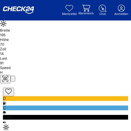
Warenkorb
Merkzettel
Chat
Anmelden
Breite
195
Höhe
70
Zoll
14
Last
91
Speed
H
D
C
71db