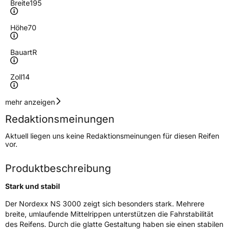
Breite
195
Höhe
70
Bauart
R
Zoll
14
Geschwindigkeitsindex
H
mehr anzeigen
Redaktionsmeinungen
Höchstgeschwindigkeit
210 km/h
Aktuell liegen uns keine Redaktionsmeinungen für diesen Reifen
Lastindex
91
vor.
Höchstlast
615 kg
Produktbeschreibung
Stark und stabil
Generelle Merkmale
Der Nordexx NS 3000 zeigt sich besonders stark. Mehrere
Fahrzeugtyp
PKW
breite, umlaufende Mittelrippen unterstützen die Fahrstabilität
Verwendung
Sommerreifen
des Reifens. Durch die glatte Gestaltung haben sie einen stabilen