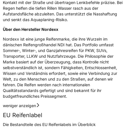
Kontakt mit der Straße und übertragen Lenkbefehle präzise. Bei
Modellname
NS 3000
Regen helfen die tiefen Rillen Wasser rasch aus der
Fahrzeugart
PKW & SUV
Aufstandsfläche abzuleiten. Das unterstützt die Nasshaftung
und senkt das Aquaplaning-Risiko.
Über den Hersteller Nordexx
Weitere Eigenschaften
Nordexx ist eine junge Reifenmarke, die ihre Wurzeln im
Schlauchtyp
TL
dänischen Reifengroßhandel NDI hat. Das Portfolio umfasst
Sommer-, Winter-, und Ganzjahresreifen für PKW, SUVs,
Zustand
Neureifen
Transporter, LLKW und Nutzfahrzeuge. Die Philosophie der
Marke basiert auf der Überzeugung, dass Kontrolle nicht
selbstverständlich ist, sondern Fähigkeiten, Entschlossenheit,
EU Label
Wissen und Verständnis erfordert, sowie eine Verbindung zur
Welt, zu den Menschen und zu den Straßen, auf denen wir
Effizienz
D
fahren. Die Reifen werden nach internationalen
Qualitätsstandards gefertigt und sind bekannt für ihr
budgetfreundliches Preissegment.
Nasshaftung
C
weniger anzeigen
Rollgeräusch (Klasse)
B
EU Reifenlabel
Die Bestandteile des EU Reifenlabels im Überblick
Rollgeräusch (dB)
71