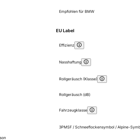
Empfohlen für BMW
EU Label
Effizienz
Nasshaftung
Rollgeräusch (Klasse)
Rollgeräusch (dB)
Fahrzeugklasse
3PMSF / Schneeflockensymbol / Alpine-Symb
ason