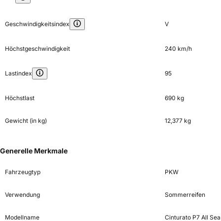
Geschwindigkeitsindex
V
Höchstgeschwindigkeit
240 km/h
Lastindex
95
Höchstlast
690 kg
Gewicht (in kg)
12,377 kg
Generelle Merkmale
Fahrzeugtyp
PKW
Verwendung
Sommerreifen
Modellname
Cinturato P7 All Se