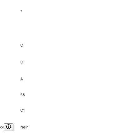
*
C
C
A
68
C1
ol
Nein