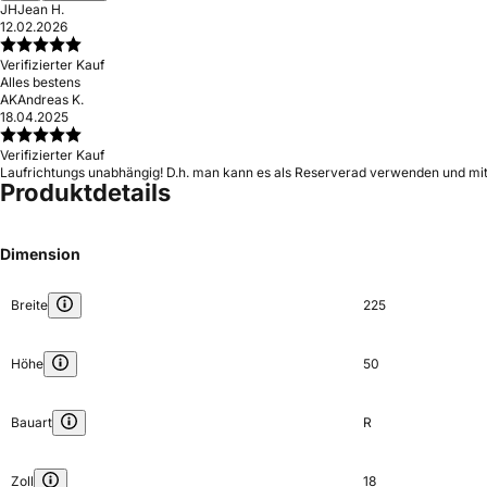
JH
Jean H.
12.02.2026
Verifizierter Kauf
Alles bestens
AK
Andreas K.
18.04.2025
Verifizierter Kauf
Laufrichtungs unabhängig! D.h. man kann es als Reserverad verwenden und mit
Produktdetails
Dimension
Breite
225
Höhe
50
Bauart
R
Zoll
18