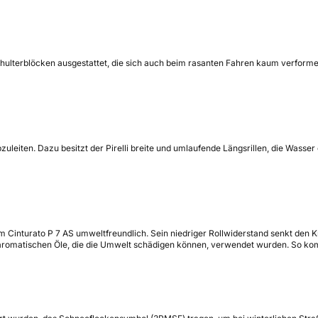
ifen Schulterblöcken ausgestattet, die sich auch beim rasanten Fahren kaum verf
abzuleiten. Dazu besitzt der Pirelli breite und umlaufende Längsrillen, die Was
m Cinturato P 7 AS umweltfreundlich. Sein niedriger Rollwiderstand senkt den 
ne aromatischen Öle, die die Umwelt schädigen können, verwendet wurden. So k