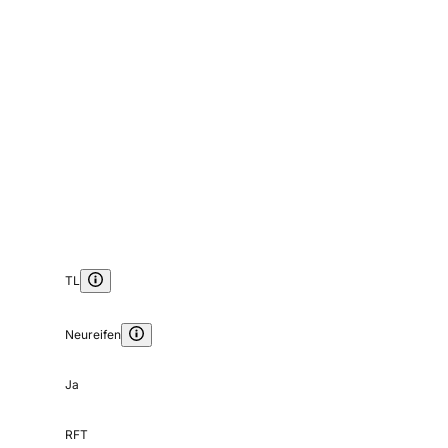
TL
Neureifen
Ja
RFT