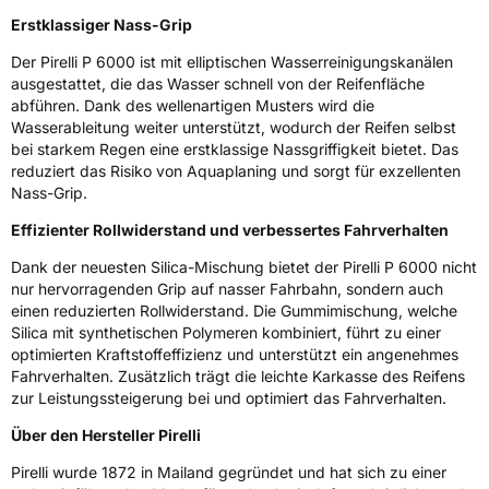
Erstklassiger Nass-Grip
Effizienz
D
Der Pirelli P 6000 ist mit elliptischen Wasserreinigungskanälen
ausgestattet, die das Wasser schnell von der Reifenfläche
Nasshaftung
C
abführen. Dank des wellenartigen Musters wird die
Wasserableitung weiter unterstützt, wodurch der Reifen selbst
Rollgeräusch (Klasse)
B
bei starkem Regen eine erstklassige Nassgriffigkeit bietet. Das
reduziert das Risiko von Aquaplaning und sorgt für exzellenten
Rollgeräusch (dB)
71
Nass-Grip.
Fahrzeugklasse
C1
Effizienter Rollwiderstand und verbessertes Fahrverhalten
Dank der neuesten Silica-Mischung bietet der Pirelli P 6000 nicht
3PMSF / Schneeflockensymbol / Alpine-Symbol
Nein
nur hervorragenden Grip auf nasser Fahrbahn, sondern auch
einen reduzierten Rollwiderstand. Die Gummimischung, welche
Eisgrip
Nein
Silica mit synthetischen Polymeren kombiniert, führt zu einer
optimierten Kraftstoffeffizienz und unterstützt ein angenehmes
EPREL ID
596147
Fahrverhalten. Zusätzlich trägt die leichte Karkasse des Reifens
zur Leistungssteigerung bei und optimiert das Fahrverhalten.
Allgemeine Produktsicherheit (GPSR)
Über den Hersteller Pirelli
Herstellerkontakt
PIRELLI TYRE SPA, Viale Piero e Alberto
Pirelli 25 20126 Milano Italien,
Pirelli wurde 1872 in Mailand gegründet und hat sich zu einer
www.pirelli.com,