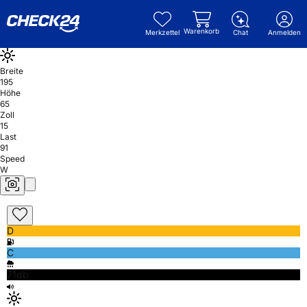
Warenkorb
Merkzettel
Chat
Anmelden
Breite
195
Höhe
65
Zoll
15
Last
91
Speed
W
D
C
71db