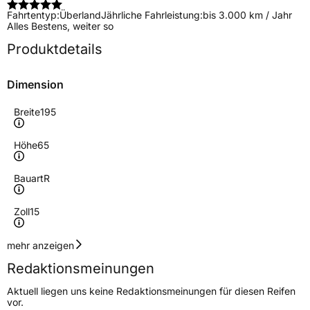
Fahrtentyp:
Überland
Jährliche Fahrleistung:
bis 3.000 km / Jahr
Alles Bestens, weiter so
Produktdetails
Dimension
Breite
195
Höhe
65
Bauart
R
Zoll
15
Geschwindigkeitsindex
W
mehr anzeigen
Redaktionsmeinungen
Höchstgeschwindigkeit
270 km/h
Aktuell liegen uns keine Redaktionsmeinungen für diesen Reifen
Lastindex
91
vor.