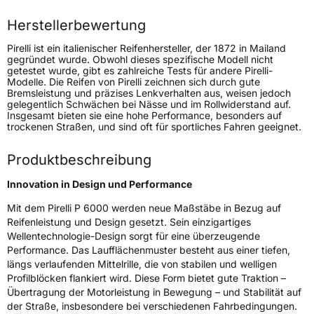
Höchstlast
615 kg
Herstellerbewertung
Pirelli ist ein italienischer Reifenhersteller, der 1872 in Mailand
Generelle Merkmale
gegründet wurde. Obwohl dieses spezifische Modell nicht
getestet wurde, gibt es zahlreiche Tests für andere Pirelli-
Fahrzeugtyp
PKW
Modelle. Die Reifen von Pirelli zeichnen sich durch gute
Bremsleistung und präzises Lenkverhalten aus, weisen jedoch
Verwendung
Sommerreifen
gelegentlich Schwächen bei Nässe und im Rollwiderstand auf.
Insgesamt bieten sie eine hohe Performance, besonders auf
Modellname
P 6000
trockenen Straßen, und sind oft für sportliches Fahren geeignet.
Fahrzeugart
PKW & SUV
Produktbeschreibung
Weitere Eigenschaften
Innovation in Design und Performance
Mit dem Pirelli P 6000 werden neue Maßstäbe in Bezug auf
Schlauchtyp
TL
Reifenleistung und Design gesetzt. Sein einzigartiges
Wellentechnologie-Design sorgt für eine überzeugende
Zustand
Neureifen
Performance. Das Laufflächenmuster besteht aus einer tiefen,
längs verlaufenden Mittelrille, die von stabilen und welligen
Profilblöcken flankiert wird. Diese Form bietet gute Traktion –
Empfohlen für Porsche
N3
Übertragung der Motorleistung in Bewegung – und Stabilität auf
der Straße, insbesondere bei verschiedenen Fahrbedingungen.
EU Label