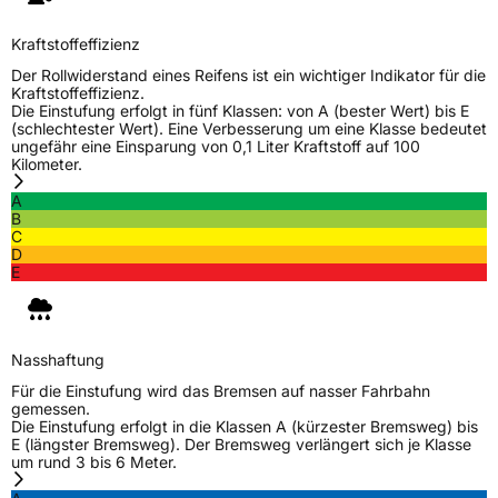
Fahrzeugtyp
PKW
Verwendung
Sommerreifen
Kraftstoffeffizienz
Modellname
Eco Sport X77
Der Rollwiderstand eines Reifens ist ein wichtiger Indikator für die
Kraftstoffeffizienz.
Fahrzeugart
PKW & SUV
Die Einstufung erfolgt in fünf Klassen: von A (bester Wert) bis E
(schlechtester Wert). Eine Verbesserung um eine Klasse bedeutet
ungefähr eine Einsparung von 0,1 Liter Kraftstoff auf 100
Kilometer.
Weitere Eigenschaften
A
Schlauchtyp
TL
B
C
D
Zustand
Neureifen
E
EU Label
Nasshaftung
Effizienz
C
Für die Einstufung wird das Bremsen auf nasser Fahrbahn
gemessen.
Die Einstufung erfolgt in die Klassen A (kürzester Bremsweg) bis
Nasshaftung
B
E (längster Bremsweg). Der Bremsweg verlängert sich je Klasse
um rund 3 bis 6 Meter.
Rollgeräusch (Klasse)
B