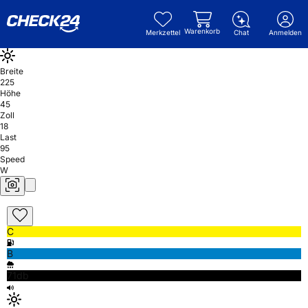
Warenkorb
Merkzettel
Chat
Anmelden
Breite
225
Höhe
45
Zoll
18
Last
95
Speed
W
C
B
71db