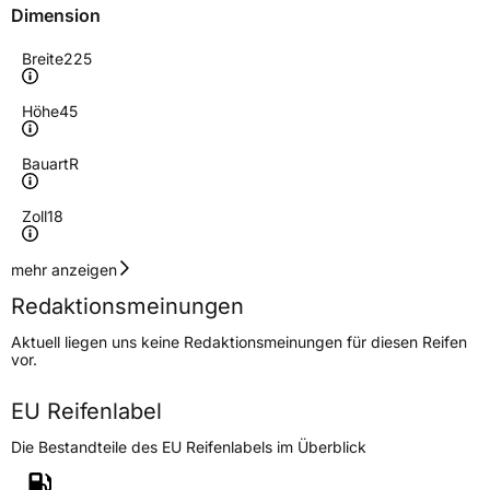
Dimension
Breite
225
Höhe
45
Bauart
R
Zoll
18
Geschwindigkeitsindex
W
mehr anzeigen
Redaktionsmeinungen
Höchstgeschwindigkeit
270 km/h
Aktuell liegen uns keine Redaktionsmeinungen für diesen Reifen
Lastindex
95
vor.
Höchstlast
690 kg
EU Reifenlabel
Die Bestandteile des EU Reifenlabels im Überblick
Generelle Merkmale