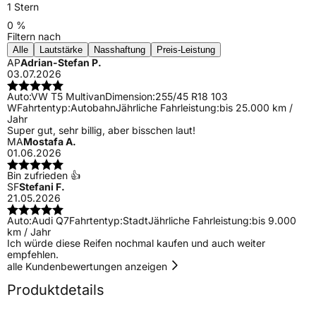
1 Stern
0 %
Filtern nach
Alle
Lautstärke
Nasshaftung
Preis-Leistung
AP
Adrian-Stefan P.
03.07.2026
Auto:
VW T5 Multivan
Dimension:
255/45 R18 103
W
Fahrtentyp:
Autobahn
Jährliche Fahrleistung:
bis 25.000 km /
Jahr
Super gut, sehr billig, aber bisschen laut!
MA
Mostafa A.
01.06.2026
Bin zufrieden 👍
SF
Stefani F.
21.05.2026
Auto:
Audi Q7
Fahrtentyp:
Stadt
Jährliche Fahrleistung:
bis 9.000
km / Jahr
Ich würde diese Reifen nochmal kaufen und auch weiter
empfehlen.
alle Kundenbewertungen anzeigen
Produktdetails