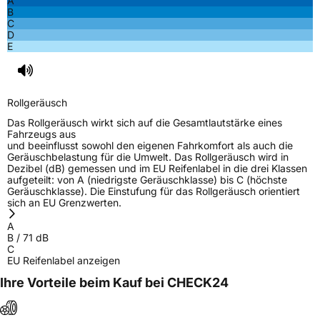
A
B
C
Rollgeräusch (dB)
71
D
E
Fahrzeugklasse
C1
3PMSF / Schneeflockensymbol / Alpine-Symbol
Nein
Rollgeräusch
EPREL ID
1946747
Das Rollgeräusch wirkt sich auf die Gesamtlautstärke eines
Fahrzeugs aus
Allgemeine Produktsicherheit (GPSR)
und beeinflusst sowohl den eigenen Fahrkomfort als auch die
Geräuschbelastung für die Umwelt. Das Rollgeräusch wird in
Dezibel (dB) gemessen und im EU Reifenlabel in die drei Klassen
Herstellerkontakt
POWERTRAC, Qingdao China,
aufgeteilt: von A (niedrigste Geräuschklasse) bis C (höchste
skysun@powertractyre.com
Geräuschklasse). Die Einstufung für das Rollgeräusch orientiert
sich an EU Grenzwerten.
Verantwortliche
corrado bergagna, Qingdao China,
in der EU
skysun@powertractyre.com, 0532 67788675
A
814
B
/
71
dB
C
EU Reifenlabel anzeigen
Ihre Vorteile beim Kauf bei CHECK24