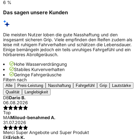
6 %
Das sagen unsere Kunden
Die meisten Nutzer loben die gute Nasshaftung und den
insgesamt sicheren Grip. Viele empfinden den Reifen zudem als
leise mit ruhigem Fahrverhalten und schätzen die Lebensdauer.
Einige bemängeln jedoch ein teils unruhiges Fahrgefühl und ein
hörbareres Abrollgeräusch.
Hohe Wasserverdrängung
Stabiles Kurvenverhalten
Geringe Fahrgeräusche
Filtern nach
Alle
Preis-Leistung
Nasshaftung
Fahrgefühl
Grip
Lautstärke
Qualität
Langlebigkeit
DB
Dario B.
06.08.2026
Top
MA
Miloud-benahmed A.
31.07.2026
Merci Super Angebote und Super Produkt
EK
Erich K.