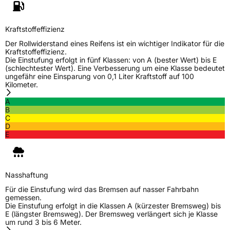
Herstellerkontakt
Black Donuts Oy, 4 SHENTON WAY #08-02
SGX CENTRE 2 SINGAPORE 068807,
veneeshpillai@omni-united.com
Kraftstoffeffizienz
Verantwortliche
Veneesh Pillai, 4 SHENTON WAY #08-02 SGX
in der EU
CENTRE 2 SINGAPORE 068807,
Der Rollwiderstand eines Reifens ist ein wichtiger Indikator für die
veneeshpillai@omni-united.com,
Kraftstoffeffizienz.
+6584688270
Die Einstufung erfolgt in fünf Klassen: von A (bester Wert) bis E
(schlechtester Wert). Eine Verbesserung um eine Klasse bedeutet
ungefähr eine Einsparung von 0,1 Liter Kraftstoff auf 100
Kilometer.
A
B
C
D
E
Nasshaftung
Für die Einstufung wird das Bremsen auf nasser Fahrbahn
gemessen.
Die Einstufung erfolgt in die Klassen A (kürzester Bremsweg) bis
E (längster Bremsweg). Der Bremsweg verlängert sich je Klasse
um rund 3 bis 6 Meter.