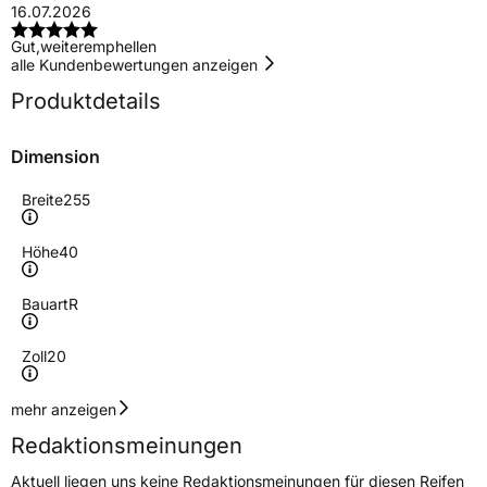
16.07.2026
Gut,weiteremphellen
alle Kundenbewertungen anzeigen
Produktdetails
Dimension
Breite
255
Höhe
40
Bauart
R
Zoll
20
Geschwindigkeitsindex
Y
mehr anzeigen
Redaktionsmeinungen
Höchstgeschwindigkeit
300 km/h
Aktuell liegen uns keine Redaktionsmeinungen für diesen Reifen