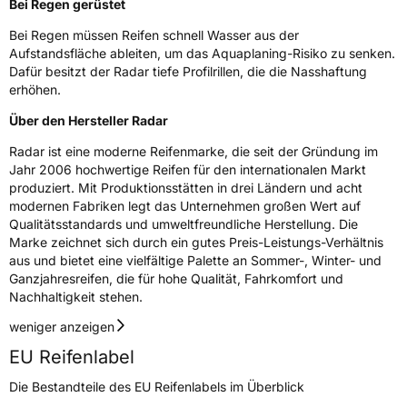
Verstärkt
XL
Bei Regen gerüstet
Bei Regen müssen Reifen schnell Wasser aus der
Aufstandsfläche ableiten, um das Aquaplaning-Risiko zu senken.
EU Label
Dafür besitzt der Radar tiefe Profilrillen, die die Nasshaftung
erhöhen.
Effizienz
C
Über den Hersteller Radar
Nasshaftung
B
Radar ist eine moderne Reifenmarke, die seit der Gründung im
Jahr 2006 hochwertige Reifen für den internationalen Markt
Rollgeräusch (Klasse)
B
produziert. Mit Produktionsstätten in drei Ländern und acht
modernen Fabriken legt das Unternehmen großen Wert auf
Rollgeräusch (dB)
73
Qualitätsstandards und umweltfreundliche Herstellung. Die
Marke zeichnet sich durch ein gutes Preis-Leistungs-Verhältnis
Fahrzeugklasse
C1
aus und bietet eine vielfältige Palette an Sommer-, Winter- und
Ganzjahresreifen, die für hohe Qualität, Fahrkomfort und
3PMSF / Schneeflockensymbol / Alpine-Symbol
Nein
Nachhaltigkeit stehen.
weniger anzeigen
EPREL ID
593223
EU Reifenlabel
Allgemeine Produktsicherheit (GPSR)
Die Bestandteile des EU Reifenlabels im Überblick