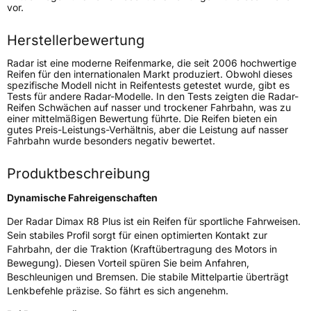
Lastindex
101
vor.
Höchstlast
825 kg
Herstellerbewertung
Gewicht (in kg)
13,85 kg
Radar ist eine moderne Reifenmarke, die seit 2006 hochwertige
Reifen für den internationalen Markt produziert. Obwohl dieses
spezifische Modell nicht in Reifentests getestet wurde, gibt es
Generelle Merkmale
Tests für andere Radar-Modelle. In den Tests zeigten die Radar-
Reifen Schwächen auf nasser und trockener Fahrbahn, was zu
Fahrzeugtyp
PKW
einer mittelmäßigen Bewertung führte. Die Reifen bieten ein
gutes Preis-Leistungs-Verhältnis, aber die Leistung auf nasser
Verwendung
Sommerreifen
Fahrbahn wurde besonders negativ bewertet.
Modellname
Dimax R8 Plus
Produktbeschreibung
Fahrzeugart
PKW & SUV
Dynamische Fahreigenschaften
Weitere Eigenschaften
Der Radar Dimax R8 Plus ist ein Reifen für sportliche Fahrweisen.
Sein stabiles Profil sorgt für einen optimierten Kontakt zur
Schlauchtyp
TL
Fahrbahn, der die Traktion (Kraftübertragung des Motors in
Bewegung). Diesen Vorteil spüren Sie beim Anfahren,
Beschleunigen und Bremsen. Die stabile Mittelpartie überträgt
Zustand
Neureifen
Lenkbefehle präzise. So fährt es sich angenehm.