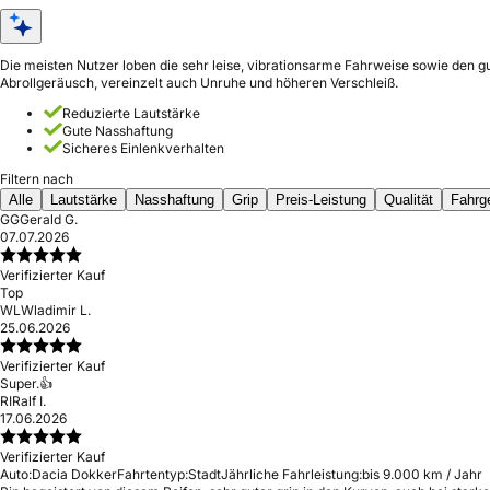
Die meisten Nutzer loben die sehr leise, vibrationsarme Fahrweise sowie den 
Abrollgeräusch, vereinzelt auch Unruhe und höheren Verschleiß.
Reduzierte Lautstärke
Gute Nasshaftung
Sicheres Einlenkverhalten
Filtern nach
Alle
Lautstärke
Nasshaftung
Grip
Preis-Leistung
Qualität
Fahrg
GG
Gerald G.
07.07.2026
Verifizierter Kauf
Top
WL
Wladimir L.
25.06.2026
Verifizierter Kauf
Super.👍
RI
Ralf I.
17.06.2026
Verifizierter Kauf
Auto:
Dacia Dokker
Fahrtentyp:
Stadt
Jährliche Fahrleistung:
bis 9.000 km / Jahr