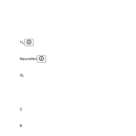
TL
Neureifen
XL
C
B