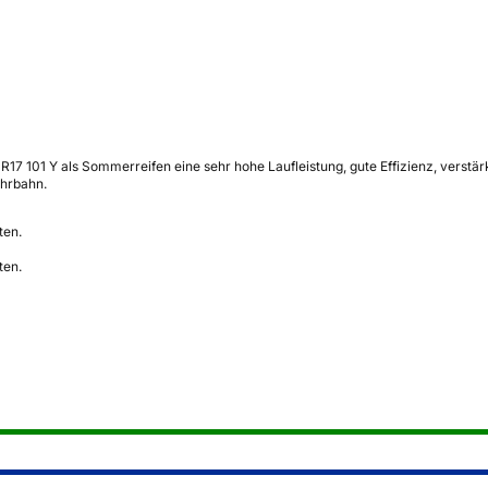
17 101 Y als Sommerreifen eine sehr hohe Laufleistung, gute Effizienz, verstä
ahrbahn.
ten.
ten.