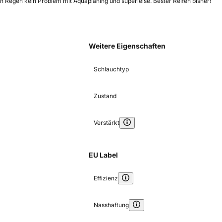
ken Regen kein Problem mit Aquaplaning und superleise. Bester Reifen bisher!
Weitere Eigenschaften
Schlauchtyp
Zustand
Verstärkt
EU Label
Effizienz
Nasshaftung