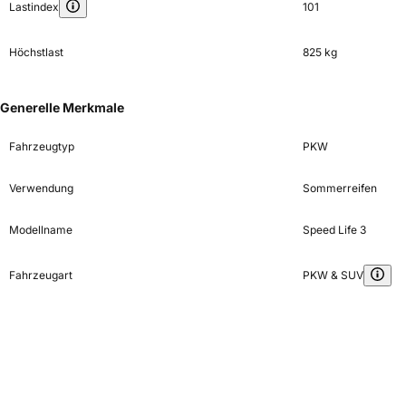
Lastindex
101
Höchstlast
825 kg
Generelle Merkmale
Fahrzeugtyp
PKW
Verwendung
Sommerreifen
Modellname
Speed Life 3
Fahrzeugart
PKW & SUV