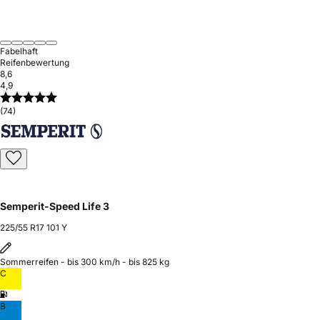
Fabelhaft
Reifenbewertung
8,6
4,9
(74)
Semperit-Speed Life 3
225/55 R17 101 Y
Sommerreifen - bis 300 km/h - bis 825 kg
C
B