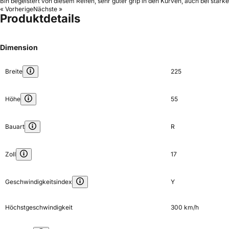
Bin begeistert von diesem Reifen, sehr guter grip in den Kurven, auch bei star
« Vorherige
Nächste »
Produktdetails
Dimension
Breite
225
Höhe
55
Bauart
R
Zoll
17
Geschwindigkeitsindex
Y
Höchstgeschwindigkeit
300 km/h