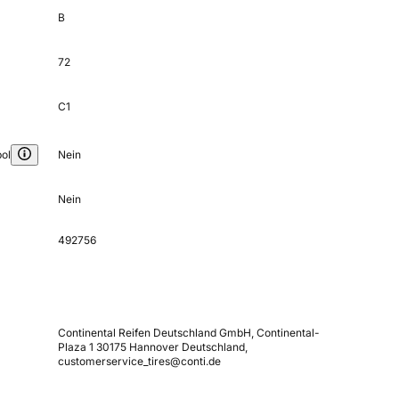
B
72
C1
ol
Nein
Nein
492756
Continental Reifen Deutschland GmbH, Continental-
Plaza 1 30175 Hannover Deutschland,
customerservice_tires@conti.de