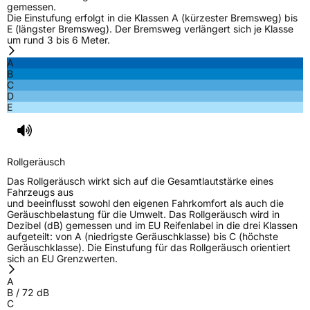
gemessen.
Die Einstufung erfolgt in die Klassen A (kürzester Bremsweg) bis
E (längster Bremsweg). Der Bremsweg verlängert sich je Klasse
um rund 3 bis 6 Meter.
A
B
C
D
E
Rollgeräusch
Das Rollgeräusch wirkt sich auf die Gesamtlautstärke eines
Fahrzeugs aus
und beeinflusst sowohl den eigenen Fahrkomfort als auch die
Geräuschbelastung für die Umwelt. Das Rollgeräusch wird in
Dezibel (dB) gemessen und im EU Reifenlabel in die drei Klassen
aufgeteilt: von A (niedrigste Geräuschklasse) bis C (höchste
Geräuschklasse). Die Einstufung für das Rollgeräusch orientiert
sich an EU Grenzwerten.
A
B
/
72
dB
C