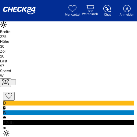
Warenkorb
Merkzettel
Chat
Anmelden
Breite
275
Höhe
30
Zoll
20
Last
97
Speed
W
D
B
72db