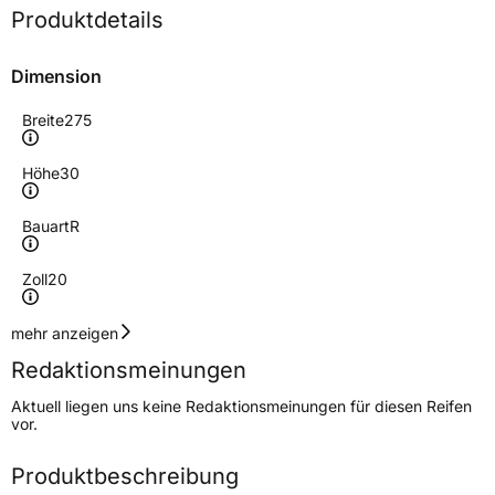
Produktdetails
Dimension
Breite
275
Höhe
30
Bauart
R
Zoll
20
Geschwindigkeitsindex
W
mehr anzeigen
Redaktionsmeinungen
Höchstgeschwindigkeit
270 km/h
Aktuell liegen uns keine Redaktionsmeinungen für diesen Reifen
Lastindex
97
vor.
Höchstlast
730 kg
Produktbeschreibung