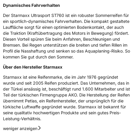
Dynamisches Fahrverhalten
Generelle Merkmale
Der Starmaxx Ultrasport ST760 ist ein robuster Sommerreifen für
Fahrzeugtyp
PKW
ein sportlich-dynamisches Fahrverhalten. Die kompakt gestaltete
Verwendung
Sommerreifen
Lauffläche sorgt für einen optimierten Bodenkontakt, der auch
die Traktion (Kraftübertragung des Motors in Bewegung) fördert.
Modellname
Ultrasport ST760
Diesen Vorteil spüren Sie beim Anfahren, Beschleunigen und
Fahrzeugart
PKW & SUV
Bremsen. Bei Regen unterstützen die breiten und tiefen Rillen im
Profil die Nasshaftung und senken so das Aquaplaning-Risiko. So
kommen Sie gut durch den Sommer.
Weitere Eigenschaften
Über den Hersteller Starmaxx
Schlauchtyp
TL
Starmaxx ist eine Reifenmarke, die im Jahr 1976 gegründet
wurde und seit 2005 Reifen produziert. Das Unternehmen, das in
Zustand
Neureifen
der Türkei ansässig ist, beschäftigt rund 1.600 Mitarbeiter und ist
Teil der türkischen Firmengruppe AKO. Die Herstellung der Reifen
übernimmt Petlas, ein Reifenhersteller, der ursprünglich für die
Verstärkt
XL
türkische Luftwaffe gegründet wurde. Starmaxx ist bekannt für
seine qualitativ hochwertigen Produkte und sein gutes Preis-
Leistung-Verhältnis.
EU Label
weniger anzeigen
Effizienz
D