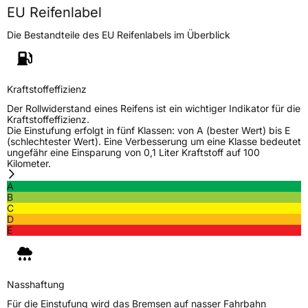
EU Reifenlabel
Nasshaftung
B
Die Bestandteile des EU Reifenlabels im Überblick
Rollgeräusch (Klasse)
B
Kraftstoffeffizienz
Rollgeräusch (dB)
72
Der Rollwiderstand eines Reifens ist ein wichtiger Indikator für die
Fahrzeugklasse
C1
Kraftstoffeffizienz.
Die Einstufung erfolgt in fünf Klassen: von A (bester Wert) bis E
(schlechtester Wert). Eine Verbesserung um eine Klasse bedeutet
3PMSF / Schneeflockensymbol / Alpine-Symbol
Nein
ungefähr eine Einsparung von 0,1 Liter Kraftstoff auf 100
Kilometer.
EPREL ID
499821
A
B
C
Allgemeine Produktsicherheit (GPSR)
D
E
Herstellerkontakt
AKO International B.V., Weegschaalstraat 3
5632CW Eindhoven Niederlande,
label@petlas.com.tr
Nasshaftung
Für die Einstufung wird das Bremsen auf nasser Fahrbahn