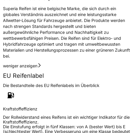
Rollgeräusch (Klasse)
B
Superia Reifen ist eine belgische Marke, die sich durch ein
globales Verständnis auszeichnet und eine leistungsstarke
Rollgeräusch (dB)
68
Allwetter-Lösung für Fahrzeuge anbietet. Die Produkte werden
Fahrzeugklasse
C1
nach strengen Standards hergestellt und bieten
außergewöhnliche Performance und Nachhaltigkeit zu
wettbewerbsfähigen Preisen. Die Reifen sind für Elektro- und
3PMSF / Schneeflockensymbol / Alpine-Symbol
Nein
Hybridfahrzeuge optimiert und tragen mit umweltbewussten
Materialien und Herstellungsprozessen zu einer grüneren Zukunft
Eisgrip
Nein
bei.
EPREL ID
641744
weniger anzeigen
Allgemeine Produktsicherheit (GPSR)
EU Reifenlabel
Die Bestandteile des EU Reifenlabels im Überblick
Herstellerkontakt
Deldo Autobanden NV, Essensteenweg 113
2930 Brasschaat, compliance@deldo.com
Kraftstoffeffizienz
Der Rollwiderstand eines Reifens ist ein wichtiger Indikator für die
Kraftstoffeffizienz.
Die Einstufung erfolgt in fünf Klassen: von A (bester Wert) bis E
(schlechtester Wert). Eine Verbesserung um eine Klasse bedeutet