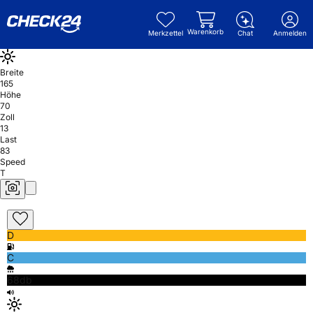
Warenkorb
Merkzettel
Chat
Anmelden
Breite
165
Höhe
70
Zoll
13
Last
83
Speed
T
D
C
68db