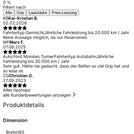
0 %
Filtern nach
Alle
Grip
Lautstärke
Preis-Leistung
KB
Kai-Kristian B.
02.02.2026
Fahrtentyp:
Gemischt
Jährliche Fahrleistung:
bis 20.000 km / Jahr
Keine Aussage möglich, da nur Reserverad.
MF
Marc F.
07.08.2025
Auto:
Ford Mondeo Turnier
Fahrtentyp:
Autobahn
Jährliche
Fahrleistung:
bis 30.000 km / Jahr
Sehr gut. Hätte nie gedacht, dass der Reifen so viel Grip hat und
so leise ist.
CG
Christian G.
27.09.2023
Alles tipptopp
alle Kundenbewertungen anzeigen
Produktdetails
Dimension
Breite
165