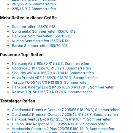
205/55 R16 Sommerreifen
225/45 R17 Sommerreifen
Mehr Reifen in dieser Größe
Sommerreifen 165/70 R13
Continental Sommerreifen 165/70 R13
Hankook Sommerreifen 165/70 R13
Kumho Sommerreifen 165/70 R13
Barum Sommerreifen 165/70 R13
Passende Top-Reifen
Nankang AS 3 165/70 R13 83 T, Sommerreifen
Goodride Z 107 165/70 R13 79 T, Sommerreifen
Security AW 414 165/70 R13 84 N, Sommerreifen
Arivo Premio ARZ 1 165/70 R13 79 T, Sommerreifen
Torque TQ 05 165/70 R13 88 S, Sommerreifen
Hankook Kinergy Eco 2 K435 165/70 R13 79 T, Sommerreifen
Rosava TRL 501 165/70 R13 79 N, Sommerreifen
Testsieger Reifen
Continental PremiumContact 7 235/55 R18 100 V, Sommerreifen
Continental PremiumContact 7 235/45 R18 98 Y, Sommerreifen
Hankook Ventus Evo K137 255/45 R19 104 Y, Sommerreifen
Dunlop Blue Response TG 195/55 R16 91 V, Sommerreifen
Vredestein Comtrac 2 Plus 225/75 R16C 121 R, Sommerreifen