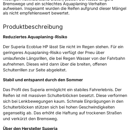
Verwendung
Sommerreifen
Bremswege und ein schlechtes Aquaplaning-Verhalten
aufweisen. Insgesamt wurden die Reifen aufgrund dieser Mängel
Modellname
Ecoblue HP
als nicht empfehlenswert bewertet.
Fahrzeugart
PKW & SUV
Produktbeschreibung
Weitere Eigenschaften
Reduziertes Aquaplaning-Risiko
Der Superia Ecoblue HP lässt Sie nicht im Regen stehen. Für ein
Schlauchtyp
TL
geringeres Aquaplaning-Risiko verfügt der Pneu über
umlaufende Längsrillen, die bei Regen Wasser von der Fahrbahn
Zustand
Neureifen
aufnehmen. Dieses wird dann über die breiten, offenen
Schulterrillen zur Seite abgeleitet.
Verstärkt
XL
Stabil und entspannt durch den Sommer
Das Profil des Superia ermöglicht ein stabiles Fahrerlebnis. Der
EU Label
Reifen ist mit massiven Schulterblöcken besetzt. Diese verformen
sich bei Lenkbewegungen kaum. Schmale Einprägungen in den
Effizienz
D
Schulterblöcken stützen sich bei hohen Geschwindigkeiten
gegenseitig ab. Das erhöht die Haftung auf trockenen Straßen
Nasshaftung
C
und verkürzt den Bremsweg.
Über den Hersteller Superia