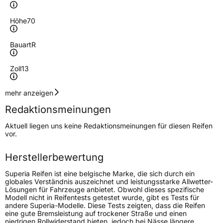
Höhe
70
Bauart
R
Zoll
13
Geschwindigkeitsindex
T
mehr anzeigen
Redaktionsmeinungen
Höchstgeschwindigkeit
190 km/h
Aktuell liegen uns keine Redaktionsmeinungen für diesen Reifen
Lastindex
83
vor.
Höchstlast
487 kg
Herstellerbewertung
Gewicht (in kg)
5,78 kg
Superia Reifen ist eine belgische Marke, die sich durch ein
globales Verständnis auszeichnet und leistungsstarke Allwetter-
Lösungen für Fahrzeuge anbietet. Obwohl dieses spezifische
Generelle Merkmale
Modell nicht in Reifentests getestet wurde, gibt es Tests für
andere Superia-Modelle. Diese Tests zeigten, dass die Reifen
Fahrzeugtyp
PKW
eine gute Bremsleistung auf trockener Straße und einen
niedrigen Rollwiderstand bieten, jedoch bei Nässe längere