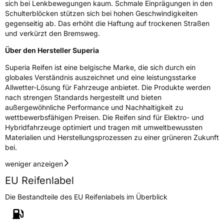
sich bei Lenkbewegungen kaum. Schmale Einprägungen in den
Rollgeräusch (Klasse)
B
Schulterblöcken stützen sich bei hohen Geschwindigkeiten
gegenseitig ab. Das erhöht die Haftung auf trockenen Straßen
Rollgeräusch (dB)
70
und verkürzt den Bremsweg.
Fahrzeugklasse
C1
Über den Hersteller Superia
Superia Reifen ist eine belgische Marke, die sich durch ein
3PMSF / Schneeflockensymbol / Alpine-Symbol
Nein
globales Verständnis auszeichnet und eine leistungsstarke
Allwetter-Lösung für Fahrzeuge anbietet. Die Produkte werden
Eisgrip
Nein
nach strengen Standards hergestellt und bieten
außergewöhnliche Performance und Nachhaltigkeit zu
EPREL ID
641774
wettbewerbsfähigen Preisen. Die Reifen sind für Elektro- und
Hybridfahrzeuge optimiert und tragen mit umweltbewussten
Allgemeine Produktsicherheit (GPSR)
Materialien und Herstellungsprozessen zu einer grüneren Zukunft
bei.
Herstellerkontakt
Deldo Autobanden NV, Essensteenweg 113
2930 Brasschaat, compliance@deldo.com
weniger anzeigen
EU Reifenlabel
Die Bestandteile des EU Reifenlabels im Überblick