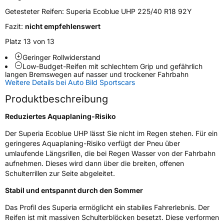
Verwendung
Sommerreifen
Getesteter Reifen:
Superia Ecoblue UHP 225/40 R18 92Y
Modellname
Ecoblue UHP
Fazit:
nicht empfehlenswert
Fahrzeugart
PKW & SUV
Platz 13 von 13
Geringer Rollwiderstand
Low-Budget-Reifen mit schlechtem Grip und gefährlich
Weitere Eigenschaften
langen Bremswegen auf nasser und trockener Fahrbahn
Weitere Details bei Auto Bild Sportscars
Schlauchtyp
TL
Produktbeschreibung
Zustand
Neureifen
Reduziertes Aquaplaning-Risiko
Der Superia Ecoblue UHP lässt Sie nicht im Regen stehen. Für ein
Verstärkt
XL
geringeres Aquaplaning-Risiko verfügt der Pneu über
umlaufende Längsrillen, die bei Regen Wasser von der Fahrbahn
aufnehmen. Dieses wird dann über die breiten, offenen
EU Label
Schulterrillen zur Seite abgeleitet.
Effizienz
C
Stabil und entspannt durch den Sommer
Das Profil des Superia ermöglicht ein stabiles Fahrerlebnis. Der
Nasshaftung
B
Reifen ist mit massiven Schulterblöcken besetzt. Diese verformen