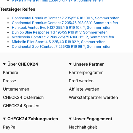
Nexen N Fera Primus 235/45 R17 97 W, Sommerreifen
Testsieger Reifen
Continental PremiumContact 7 235/55 R18 100 V, Sommerreifen
Continental PremiumContact 7 235/45 R18 98 Y, Sommerreifen
Hankook Ventus Evo K137 255/45 R19 104 Y, Sommerreifen
Dunlop Blue Response TG 195/55 R16 91 V, Sommerreifen
Vredestein Comtrac 2 Plus 225/75 R16C 121 R, Sommerreifen
Michelin Pilot Sport 4 S 225/40 R18 92 Y, Sommerreifen
Continental SportContact 7 255/35 R19 96 Y, Sommerreifen
Über CHECK24
Unsere Partner
Karriere
Partnerprogramm
Presse
Profi werden
Unternehmen
Affiliate werden
CHECK24 Österreich
Werkstattpartner werden
CHECK24 Spanien
CHECK24 Zahlungsarten
Unser Engagement
PayPal
Nachhaltigkeit