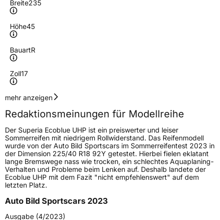
Breite
235
Höhe
45
Bauart
R
Zoll
17
Geschwindigkeitsindex
W
mehr anzeigen
Redaktionsmeinungen für Modellreihe
Höchstgeschwindigkeit
270 km/h
Der Superia Ecoblue UHP ist ein preiswerter und leiser
Lastindex
97
Sommerreifen mit niedrigem Rollwiderstand. Das Reifenmodell
wurde von der Auto Bild Sportscars im Sommerreifentest 2023 in
der Dimension 225/40 R18 92Y getestet. Hierbei fielen eklatant
Höchstlast
730 kg
lange Bremswege nass wie trocken, ein schlechtes Aquaplaning-
Verhalten und Probleme beim Lenken auf. Deshalb landete der
Gewicht (in kg)
11 kg
Ecoblue UHP mit dem Fazit "nicht empfehlenswert" auf dem
letzten Platz.
Generelle Merkmale
Auto Bild Sportscars 2023
Fahrzeugtyp
PKW
Ausgabe (4/2023)