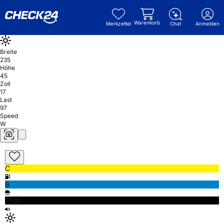
Warenkorb
Merkzettel
Chat
Anmelden
Breite
235
Höhe
45
Zoll
17
Last
97
Speed
W
C
B
70db