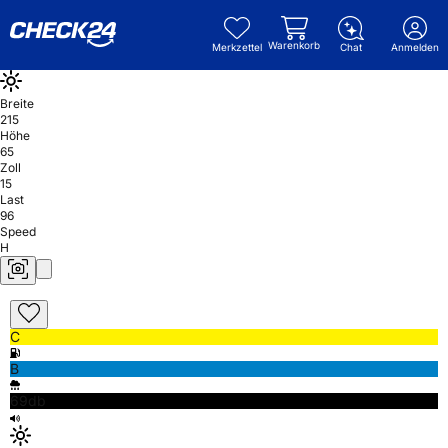
Warenkorb
Merkzettel
Chat
Anmelden
Breite
215
Höhe
65
Zoll
15
Last
96
Speed
H
C
B
69db