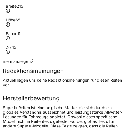
Breite
215
Höhe
65
Bauart
R
Zoll
15
Geschwindigkeitsindex
H
mehr anzeigen
Redaktionsmeinungen
Lastindex
96
Aktuell liegen uns keine Redaktionsmeinungen für diesen Reifen
vor.
Höchstlast
710 kg
Herstellerbewertung
Generelle Merkmale
Superia Reifen ist eine belgische Marke, die sich durch ein
Fahrzeugtyp
PKW
globales Verständnis auszeichnet und leistungsstarke Allwetter-
Lösungen für Fahrzeuge anbietet. Obwohl dieses spezifische
Verwendung
Sommerreifen
Modell nicht in Reifentests getestet wurde, gibt es Tests für
andere Superia-Modelle. Diese Tests zeigten, dass die Reifen