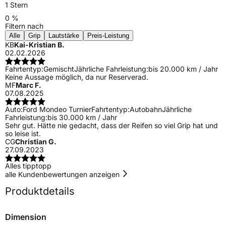
1 Stern
0 %
Filtern nach
Alle
Grip
Lautstärke
Preis-Leistung
KB
Kai-Kristian B.
02.02.2026
Fahrtentyp:
Gemischt
Jährliche Fahrleistung:
bis 20.000 km / Jahr
Keine Aussage möglich, da nur Reserverad.
MF
Marc F.
07.08.2025
Auto:
Ford Mondeo Turnier
Fahrtentyp:
Autobahn
Jährliche
Fahrleistung:
bis 30.000 km / Jahr
Sehr gut. Hätte nie gedacht, dass der Reifen so viel Grip hat und
so leise ist.
CG
Christian G.
27.09.2023
Alles tipptopp
alle Kundenbewertungen anzeigen
Produktdetails
Dimension