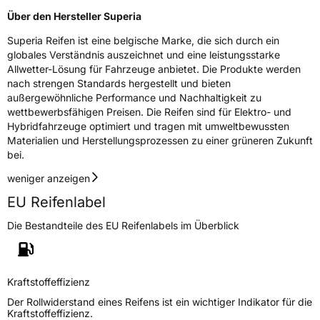
Fahrzeugklasse
C1
Über den Hersteller Superia
3PMSF / Schneeflockensymbol / Alpine-Symbol
Nein
Superia Reifen ist eine belgische Marke, die sich durch ein
globales Verständnis auszeichnet und eine leistungsstarke
Allwetter-Lösung für Fahrzeuge anbietet. Die Produkte werden
EPREL ID
1873524
nach strengen Standards hergestellt und bieten
außergewöhnliche Performance und Nachhaltigkeit zu
Allgemeine Produktsicherheit (GPSR)
wettbewerbsfähigen Preisen. Die Reifen sind für Elektro- und
Hybridfahrzeuge optimiert und tragen mit umweltbewussten
Herstellerkontakt
Deldo Autobanden NV, Essensteenweg 113
Materialien und Herstellungsprozessen zu einer grüneren Zukunft
2930 Brasschaat, compliance@deldo.com
bei.
weniger anzeigen
EU Reifenlabel
Die Bestandteile des EU Reifenlabels im Überblick
Kraftstoffeffizienz
Der Rollwiderstand eines Reifens ist ein wichtiger Indikator für die
Kraftstoffeffizienz.