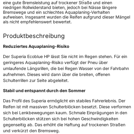
Modellname
Ecoblue HP
eine gute Bremsleistung auf trockener Straße und einen
niedrigen Rollwiderstand bieten, jedoch bei Nässe längere
Fahrzeugart
PKW & SUV
Bremswege und ein schlechtes Aquaplaning-Verhalten
aufweisen. Insgesamt wurden die Reifen aufgrund dieser Mängel
als nicht empfehlenswert bewertet.
Weitere Eigenschaften
Produktbeschreibung
Schlauchtyp
TL
Reduziertes Aquaplaning-Risiko
Zustand
Neureifen
Der Superia Ecoblue HP lässt Sie nicht im Regen stehen. Für ein
geringeres Aquaplaning-Risiko verfügt der Pneu über
umlaufende Längsrillen, die bei Regen Wasser von der Fahrbahn
EU Label
aufnehmen. Dieses wird dann über die breiten, offenen
Schulterrillen zur Seite abgeleitet.
Effizienz
C
Stabil und entspannt durch den Sommer
Nasshaftung
B
Das Profil des Superia ermöglicht ein stabiles Fahrerlebnis. Der
Reifen ist mit massiven Schulterblöcken besetzt. Diese verformen
Rollgeräusch (Klasse)
B
sich bei Lenkbewegungen kaum. Schmale Einprägungen in den
Schulterblöcken stützen sich bei hohen Geschwindigkeiten
gegenseitig ab. Das erhöht die Haftung auf trockenen Straßen
Rollgeräusch (dB)
69
und verkürzt den Bremsweg.