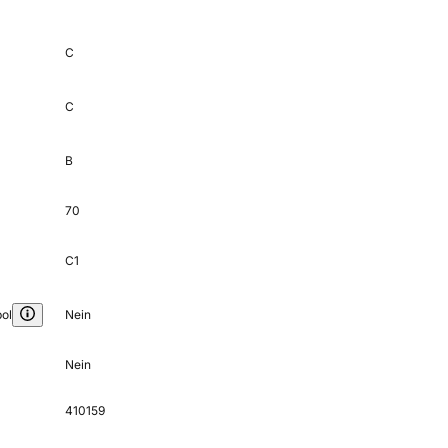
C
C
B
70
C1
ol
Nein
Nein
410159