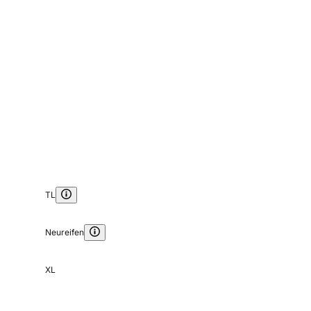
TL
Neureifen
XL