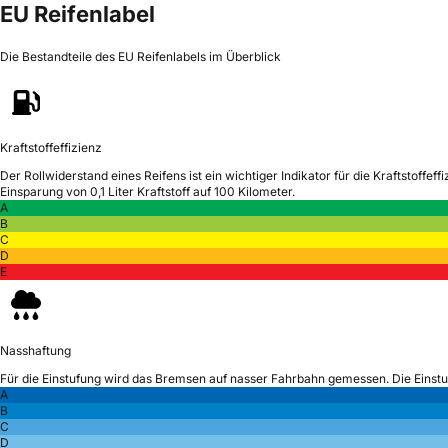
EU Reifenlabel
Die Bestandteile des EU Reifenlabels im Überblick
Kraftstoffeffizienz
Der Rollwiderstand eines Reifens ist ein wichtiger Indikator für die Kraftstoffeffi
Einsparung von 0,1 Liter Kraftstoff auf 100 Kilometer.
A
B
C
D
E
Nasshaftung
Für die Einstufung wird das Bremsen auf nasser Fahrbahn gemessen.
Die Einst
A
B
C
D