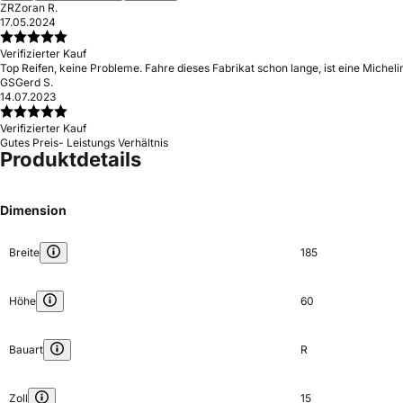
ZR
Zoran R.
17.05.2024
Verifizierter Kauf
Top Reifen, keine Probleme. Fahre dieses Fabrikat schon lange, ist eine Michelin
GS
Gerd S.
14.07.2023
Verifizierter Kauf
Gutes Preis- Leistungs Verhältnis
Produktdetails
Dimension
Breite
185
Höhe
60
Bauart
R
Zoll
15