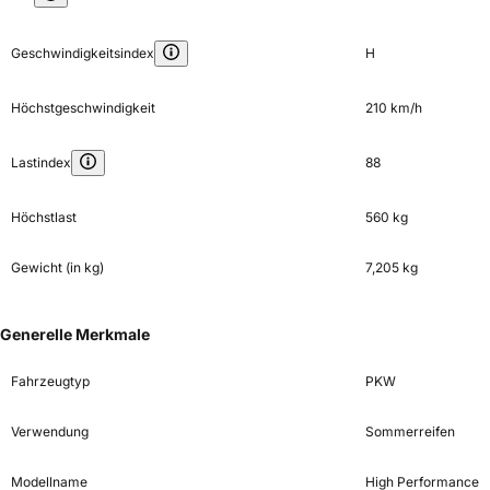
Geschwindigkeitsindex
H
Höchstgeschwindigkeit
210 km/h
Lastindex
88
Höchstlast
560 kg
Gewicht (in kg)
7,205 kg
Generelle Merkmale
Fahrzeugtyp
PKW
Verwendung
Sommerreifen
Modellname
High Performance