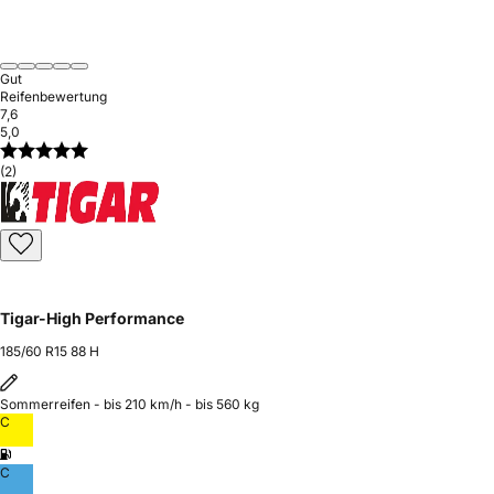
Gut
Reifenbewertung
7,6
5,0
(2)
Tigar-High Performance
185/60 R15 88 H
Sommerreifen - bis 210 km/h - bis 560 kg
C
C