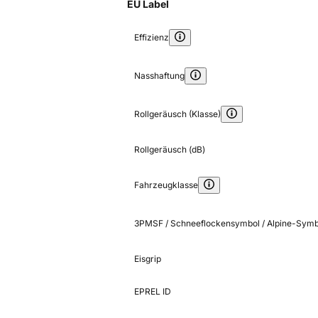
EU Label
Effizienz
Nasshaftung
Rollgeräusch (Klasse)
Rollgeräusch (dB)
Fahrzeugklasse
3PMSF / Schneeflockensymbol / Alpine-Symb
Eisgrip
EPREL ID