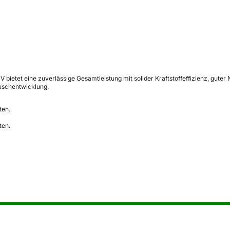
ietet eine zuverlässige Gesamtleistung mit solider Kraftstoffeffizienz, gute
uschentwicklung.
ten.
ten.