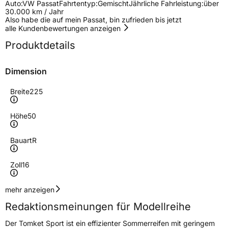
Auto:
VW Passat
Fahrtentyp:
Gemischt
Jährliche Fahrleistung:
über
30.000 km / Jahr
Also habe die auf mein Passat, bin zufrieden bis jetzt
alle Kundenbewertungen anzeigen
Produktdetails
Dimension
Breite
225
Höhe
50
Bauart
R
Zoll
16
Geschwindigkeitsindex
W
mehr anzeigen
Redaktionsmeinungen für Modellreihe
Höchstgeschwindigkeit
270 km/h
Der Tomket Sport ist ein effizienter Sommerreifen mit geringem