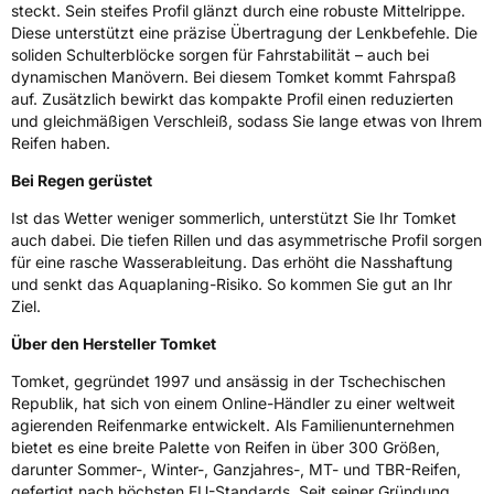
steckt. Sein steifes Profil glänzt durch eine robuste Mittelrippe.
EU Label
Diese unterstützt eine präzise Übertragung der Lenkbefehle. Die
soliden Schulterblöcke sorgen für Fahrstabilität – auch bei
Effizienz
C
dynamischen Manövern. Bei diesem Tomket kommt Fahrspaß
auf. Zusätzlich bewirkt das kompakte Profil einen reduzierten
und gleichmäßigen Verschleiß, sodass Sie lange etwas von Ihrem
Nasshaftung
B
Reifen haben.
Rollgeräusch (Klasse)
B
Bei Regen gerüstet
Ist das Wetter weniger sommerlich, unterstützt Sie Ihr Tomket
Rollgeräusch (dB)
69
auch dabei. Die tiefen Rillen und das asymmetrische Profil sorgen
für eine rasche Wasserableitung. Das erhöht die Nasshaftung
Fahrzeugklasse
C1
und senkt das Aquaplaning-Risiko. So kommen Sie gut an Ihr
Ziel.
3PMSF / Schneeflockensymbol / Alpine-Symbol
Nein
Über den Hersteller Tomket
Eisgrip
Nein
Tomket, gegründet 1997 und ansässig in der Tschechischen
Republik, hat sich von einem Online-Händler zu einer weltweit
EPREL ID
558650
agierenden Reifenmarke entwickelt. Als Familienunternehmen
bietet es eine breite Palette von Reifen in über 300 Größen,
Allgemeine Produktsicherheit (GPSR)
darunter Sommer-, Winter-, Ganzjahres-, MT- und TBR-Reifen,
gefertigt nach höchsten EU-Standards. Seit seiner Gründung
Herstellerkontakt
TOMKET s.r.o., Vojtesska 245/1 11000 Praha