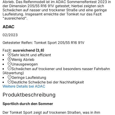
Lastindex
96
Abrieb. Das Reifenmodell ist im ADAC Sommerreifentest 2023 in
der Dimension 205/55 R16 91V getestet; hierbei zeigten sich
Schwächen auf nasser und trockener Straße und eine geringe
Höchstlast
710 kg
Laufleistung. Insgesamt erreichte der Tomket nur das Fazit
"ausreichend".
Generelle Merkmale
ADAC
Fahrzeugtyp
PKW
02/2023
Verwendung
Sommerreifen
Getesteter Reifen:
Tomket Sport 205/55 R16 91V
Modellname
Sport
Fazit:
ausreichend (3,8)
Sehr leicht und effizient
Fahrzeugart
PKW & SUV
Wenig Abrieb
Unausgewogen
Schwächen auf trockener und besonders nasser Fahrbahn
Weitere Eigenschaften
(Abwertung)
Geringe Laufleistung
Deutliche Schwäche bei der Nachhaltigkeit
Schlauchtyp
TL
Weitere Details bei ADAC
Produktbeschreibung
Zustand
Neureifen
Sportlich durch den Sommer
Verstärkt
XL
Der Tomket Sport zeigt auf trockenen Straßen, was in ihm