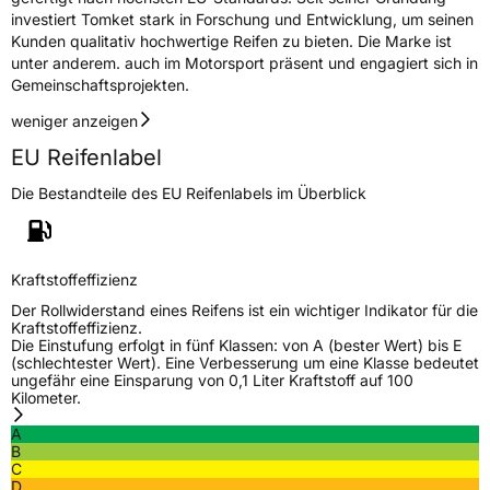
1 Tschechische Republik,
investiert Tomket stark in Forschung und Entwicklung, um seinen
www.TOMKET.com, sales@tomket.com
Kunden qualitativ hochwertige Reifen zu bieten. Die Marke ist
unter anderem. auch im Motorsport präsent und engagiert sich in
Gemeinschaftsprojekten.
weniger anzeigen
EU Reifenlabel
Die Bestandteile des EU Reifenlabels im Überblick
Kraftstoffeffizienz
Der Rollwiderstand eines Reifens ist ein wichtiger Indikator für die
Kraftstoffeffizienz.
Die Einstufung erfolgt in fünf Klassen: von A (bester Wert) bis E
(schlechtester Wert). Eine Verbesserung um eine Klasse bedeutet
ungefähr eine Einsparung von 0,1 Liter Kraftstoff auf 100
Kilometer.
A
B
C
D