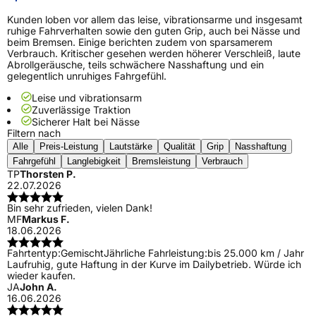
Kunden loben vor allem das leise, vibrationsarme und insgesamt
ruhige Fahrverhalten sowie den guten Grip, auch bei Nässe und
beim Bremsen. Einige berichten zudem von sparsamerem
Verbrauch. Kritischer gesehen werden höherer Verschleiß, laute
Abrollgeräusche, teils schwächere Nasshaftung und ein
gelegentlich unruhiges Fahrgefühl.
Leise und vibrationsarm
Zuverlässige Traktion
Sicherer Halt bei Nässe
Filtern nach
Alle
Preis-Leistung
Lautstärke
Qualität
Grip
Nasshaftung
Fahrgefühl
Langlebigkeit
Bremsleistung
Verbrauch
TP
Thorsten P.
22.07.2026
Bin sehr zufrieden, vielen Dank!
MF
Markus F.
18.06.2026
Fahrtentyp:
Gemischt
Jährliche Fahrleistung:
bis 25.000 km / Jahr
Laufruhig, gute Haftung in der Kurve im Dailybetrieb. Würde ich
wieder kaufen.
JA
John A.
16.06.2026