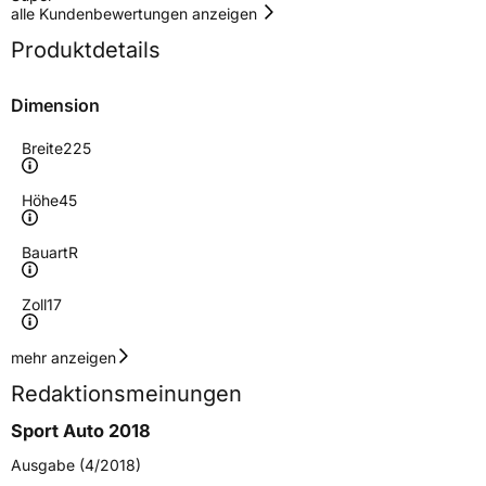
alle Kundenbewertungen anzeigen
Produktdetails
Dimension
Breite
225
Höhe
45
Bauart
R
Zoll
17
Geschwindigkeitsindex
W
mehr anzeigen
Redaktionsmeinungen
Höchstgeschwindigkeit
270 km/h
Sport Auto 2018
Lastindex
94
Ausgabe (4/2018)