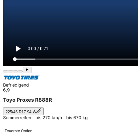
Befriedigend
6,9
Toyo Proxes R888R
225/45 R17 94 W
Sommerreifen - bis 270 km/h - bis 670 kg
Teuerste Option: