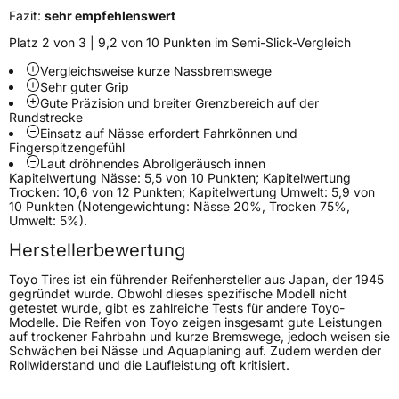
EU Label
Fazit:
sehr empfehlenswert
Platz 2 von 3 | 9,2 von 10 Punkten im Semi-Slick-Vergleich
Effizienz
D
Vergleichsweise kurze Nassbremswege
Sehr guter Grip
Nasshaftung
D
Gute Präzision und breiter Grenzbereich auf der
Rundstrecke
Rollgeräusch (Klasse)
B
Einsatz auf Nässe erfordert Fahrkönnen und
Fingerspitzengefühl
Laut dröhnendes Abrollgeräusch innen
Rollgeräusch (dB)
71
Kapitelwertung Nässe: 5,5 von 10 Punkten; Kapitelwertung
Trocken: 10,6 von 12 Punkten; Kapitelwertung Umwelt: 5,9 von
Fahrzeugklasse
C1
10 Punkten (Notengewichtung: Nässe 20%, Trocken 75%,
Umwelt: 5%).
3PMSF / Schneeflockensymbol / Alpine-Symbol
Nein
Herstellerbewertung
Toyo Tires ist ein führender Reifenhersteller aus Japan, der 1945
Eisgrip
Nein
gegründet wurde. Obwohl dieses spezifische Modell nicht
getestet wurde, gibt es zahlreiche Tests für andere Toyo-
EPREL ID
600386
Modelle. Die Reifen von Toyo zeigen insgesamt gute Leistungen
auf trockener Fahrbahn und kurze Bremswege, jedoch weisen sie
Allgemeine Produktsicherheit (GPSR)
Schwächen bei Nässe und Aquaplaning auf. Zudem werden der
Rollwiderstand und die Laufleistung oft kritisiert.
Herstellerkontakt
Toyo Tire Europe GmbH, Halskestrasse 3-5