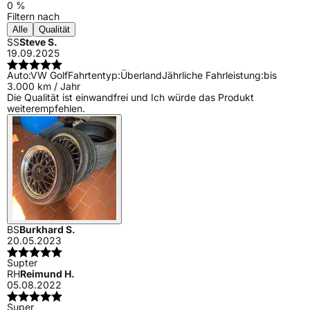
0 %
Filtern nach
Alle
Qualität
SS
Steve S.
19.09.2025
Auto:
VW Golf
Fahrtentyp:
Überland
Jährliche Fahrleistung:
bis
3.000 km / Jahr
Die Qualität ist einwandfrei und Ich würde das Produkt
weiterempfehlen.
BS
Burkhard S.
20.05.2023
Supter
RH
Reimund H.
05.08.2022
Super