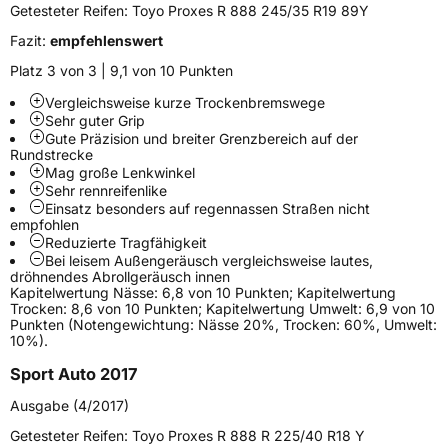
Höchstlast
670 kg
Getesteter Reifen:
Toyo Proxes R 888 245/35 R19 89Y
Gewicht (in kg)
10,95 kg
Fazit:
empfehlenswert
Platz 3 von 3 | 9,1 von 10 Punkten
Generelle Merkmale
Vergleichsweise kurze Trockenbremswege
Fahrzeugtyp
PKW
Sehr guter Grip
Gute Präzision und breiter Grenzbereich auf der
Verwendung
Sommerreifen
Rundstrecke
Mag große Lenkwinkel
Modellname
Proxes R888R
Sehr rennreifenlike
Fahrzeugart
PKW & SUV
Einsatz besonders auf regennassen Straßen nicht
empfohlen
Reduzierte Tragfähigkeit
Bei leisem Außengeräusch vergleichsweise lautes,
Weitere Eigenschaften
dröhnendes Abrollgeräusch innen
Kapitelwertung Nässe: 6,8 von 10 Punkten; Kapitelwertung
Schlauchtyp
TL
Trocken: 8,6 von 10 Punkten; Kapitelwertung Umwelt: 6,9 von 10
Punkten (Notengewichtung: Nässe 20%, Trocken: 60%, Umwelt:
10%).
Zustand
Neureifen
Sport Auto 2017
Verstärkt
XL
Ausgabe (4/2017)
Getesteter Reifen:
Toyo Proxes R 888 R 225/40 R18 Y