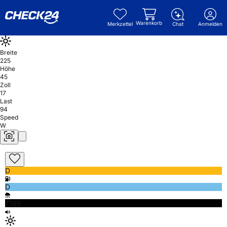
Warenkorb
Merkzettel
Chat
Anmelden
Breite
225
Höhe
45
Zoll
17
Last
94
Speed
W
D
D
71db