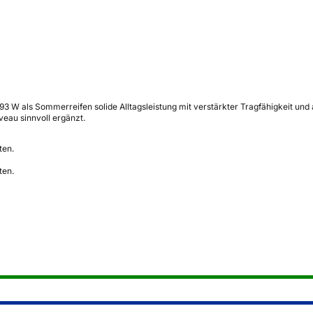
93 W als Sommerreifen solide Alltagsleistung mit verstärkter Tragfähigkeit un
eau sinnvoll ergänzt.
ten.
ten.