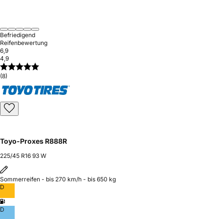
Befriedigend
Reifenbewertung
6,9
4,9
(8)
Toyo-Proxes R888R
225/45 R16 93 W
Sommerreifen - bis 270 km/h - bis 650 kg
D
D