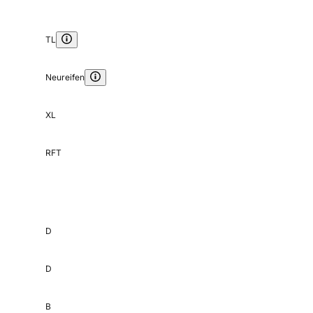
TL
Neureifen
XL
RFT
D
D
B