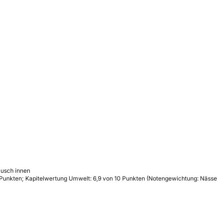
äusch innen
0 Punkten; Kapitelwertung Umwelt: 6,9 von 10 Punkten (Notengewichtung: Näss