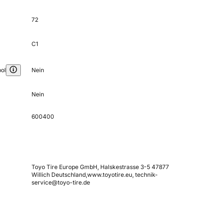
72
C1
ol
Nein
Nein
600400
Toyo Tire Europe GmbH, Halskestrasse 3-5 47877
Willich Deutschland,www.toyotire.eu, technik-
service@toyo-tire.de