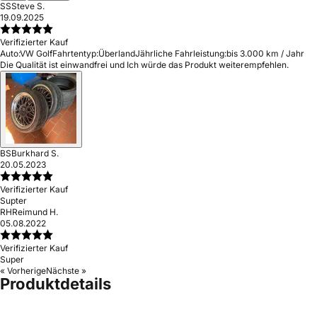
SS
Steve S.
19.09.2025
Verifizierter Kauf
Auto:
VW Golf
Fahrtentyp:
Überland
Jährliche Fahrleistung:
bis 3.000 km / Jahr
Die Qualität ist einwandfrei und Ich würde das Produkt weiterempfehlen.
BS
Burkhard S.
20.05.2023
Verifizierter Kauf
Supter
RH
Reimund H.
05.08.2022
Verifizierter Kauf
Super
« Vorherige
Nächste »
Produktdetails