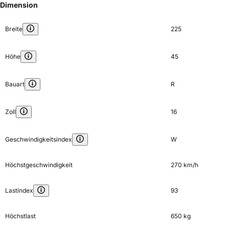
Dimension
Breite
225
Höhe
45
Bauart
R
Zoll
16
Geschwindigkeitsindex
W
Höchstgeschwindigkeit
270 km/h
Lastindex
93
Höchstlast
650 kg