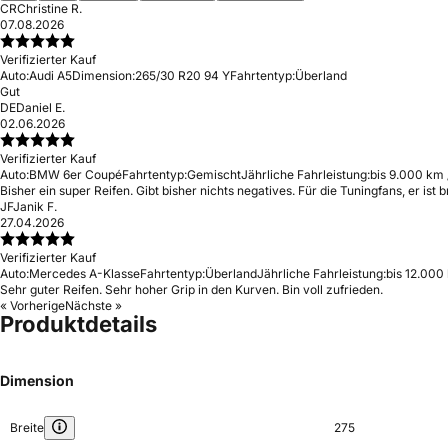
CR
Christine R.
07.08.2026
Verifizierter Kauf
Auto:
Audi A5
Dimension:
265/30 R20 94 Y
Fahrtentyp:
Überland
Gut
DE
Daniel E.
02.06.2026
Verifizierter Kauf
Auto:
BMW 6er Coupé
Fahrtentyp:
Gemischt
Jährliche Fahrleistung:
bis 9.000 km 
Bisher ein super Reifen. Gibt bisher nichts negatives. Für die Tuningfans, er ist 
JF
Janik F.
27.04.2026
Verifizierter Kauf
Auto:
Mercedes A-Klasse
Fahrtentyp:
Überland
Jährliche Fahrleistung:
bis 12.000
Sehr guter Reifen. Sehr hoher Grip in den Kurven. Bin voll zufrieden.
« Vorherige
Nächste »
Produktdetails
Dimension
Breite
275