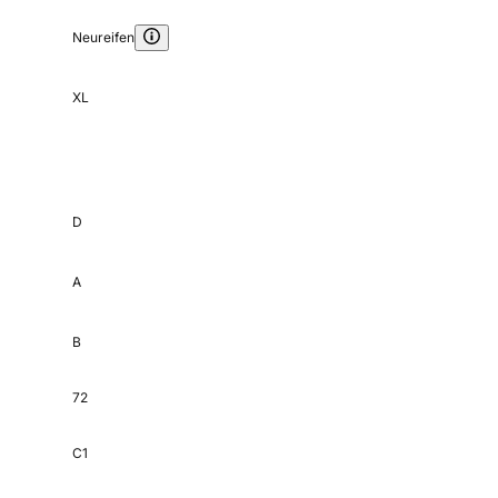
Neureifen
XL
D
A
B
72
C1