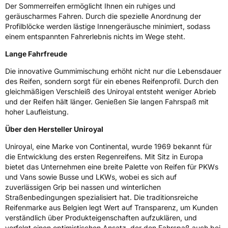
Rollgeräusch (Klasse)
B
Der Sommerreifen ermöglicht Ihnen ein ruhiges und
geräuscharmes Fahren. Durch die spezielle Anordnung der
Profilblöcke werden lästige Innengeräusche minimiert, sodass
Rollgeräusch (dB)
71
einem entspannten Fahrerlebnis nichts im Wege steht.
Fahrzeugklasse
C1
Lange Fahrfreude
3PMSF / Schneeflockensymbol / Alpine-Symbol
Nein
Die innovative Gummimischung erhöht nicht nur die Lebensdauer
des Reifen, sondern sorgt für ein ebenes Reifenprofil. Durch den
gleichmäßigen Verschleiß des Uniroyal entsteht weniger Abrieb
Eisgrip
Nein
und der Reifen hält länger. Genießen Sie langen Fahrspaß mit
EPREL ID
636290
hoher Laufleistung.
Über den Hersteller Uniroyal
Allgemeine Produktsicherheit (GPSR)
Uniroyal, eine Marke von Continental, wurde 1969 bekannt für
Herstellerkontakt
Continental Reifen Deutschland GmbH,
die Entwicklung des ersten Regenreifens. Mit Sitz in Europa
Continental-Plaza 1 30175 Hannover
bietet das Unternehmen eine breite Palette von Reifen für PKWs
Deutschland,
customerservice_tires@conti.de
und Vans sowie Busse und LKWs, wobei es sich auf
zuverlässigen Grip bei nassen und winterlichen
Straßenbedingungen spezialisiert hat. Die traditionsreiche
Reifenmarke aus Belgien legt Wert auf Transparenz, um Kunden
verständlich über Produkteigenschaften aufzuklären, und
verfolgt einen optimistischen Ansatz, der den Fahrspaß auch bei