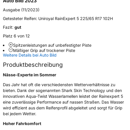
Auto Bild 2023
Fahrzeugtyp
PKW
Ausgabe (11/2023)
Verwendung
Sommerreifen
Getesteter Reifen:
Uniroyal RainExpert 5 225/65 R17 102H
Modellname
Rainexpert 5
Fazit:
gut
Fahrzeugart
PKW & SUV
Platz 6 von 12
Spitzenleistungen auf unbefestigter Piste
Mäßiger Grip auf trockener Piste
Weitere Eigenschaften
Weitere Details bei Auto Bild
Schlauchtyp
TL
Produktbeschreibung
Nässe-Experte im Sommer
Zustand
Neureifen
Das Jahr hat oft die verschiedensten Wetterverhältnisse zu
bieten. Dank der sogenannten Shark Skin Technology und den
EU Label
innovativen Aqua-Twist Wasserlamellen leistet der Rainexpert 5
eine zuverlässige Performance auf nassen Straßen. Das Wasser
Effizienz
C
wird effizient aus dem Reifenprofil abgeleitet und sorgt für Grip
bei jedem Wetter.
Nasshaftung
A
Hoher Fahrkomfort