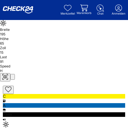
Warenkorb
Merkzettel
Chat
Anmelden
Breite
195
Höhe
65
Zoll
15
Last
91
Speed
H
C
A
71db