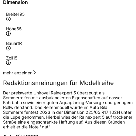
Dimension
Breite
195
Höhe
65
Bauart
R
Zoll
15
Geschwindigkeitsindex
H
mehr anzeigen
Redaktionsmeinungen für Modellreihe
Höchstgeschwindigkeit
210 km/h
Der preiswerte Uniroyal Rainexpert 5 überzeugt als
Lastindex
91
Sommerreifen mit ausbalancierten Eigenschaften auf nasser
Fahrbahn sowie einer guten Aquaplaning-Vorsorge und geringem
Rollwiderstand. Das Reifenmodell wurde im Auto Bild
Höchstlast
615 kg
Sommerreifentest 2023 in der Dimension 225/65 R17 102H unter
die Lupe genommen. Hierbei wies der Rainexpert 5 auf trockener
Gewicht (in kg)
7,945 kg
Straße eine eingeschränkte Haftung auf. Aus diesen Gründen
erhielt er die Note "gut".
Generelle Merkmale