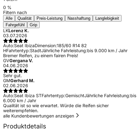
0 %
Filtern nach
Alle
Qualität
Preis-Leistung
Nasshaftung
Langlebigkeit
Fahrgefühl
Grip
LK
Lorenz K.
03.07.2026
Auto:
Seat Ibiza
Dimension:
185/60 R14 82
H
Fahrtentyp:
Stadt
Jährliche Fahrleistung:
bis 9.000 km / Jahr
Bremer Reifen, zu einem fairen Preis!
GV
Gergana V.
04.06.2026
Sehr gut.
GM
Gerhard M.
02.06.2026
Auto:
Seat Ibiza ST
Fahrtentyp:
Gemischt
Jährliche Fahrleistung:
bis
6.000 km / Jahr
Qualität ist so wie erwartet. Würde die Reifen sicher
weiterempfehlen.
alle Kundenbewertungen anzeigen
Produktdetails