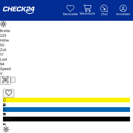
Warenkorb
Merkzettel
Chat
Anmelden
Breite
225
Höhe
50
Zoll
17
Last
94
Speed
V
C
A
71db