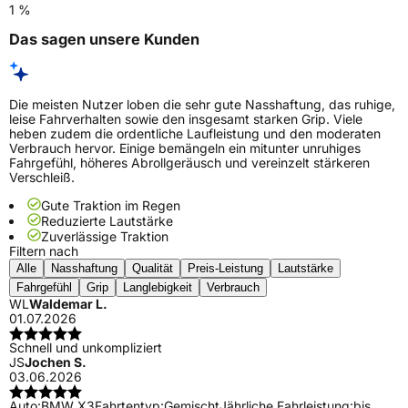
1 %
Das sagen unsere Kunden
Die meisten Nutzer loben die sehr gute Nasshaftung, das ruhige,
leise Fahrverhalten sowie den insgesamt starken Grip. Viele
heben zudem die ordentliche Laufleistung und den moderaten
Verbrauch hervor. Einige bemängeln ein mitunter unruhiges
Fahrgefühl, höheres Abrollgeräusch und vereinzelt stärkeren
Verschleiß.
Gute Traktion im Regen
Reduzierte Lautstärke
Zuverlässige Traktion
Filtern nach
Alle
Nasshaftung
Qualität
Preis-Leistung
Lautstärke
Fahrgefühl
Grip
Langlebigkeit
Verbrauch
WL
Waldemar L.
01.07.2026
Schnell und unkompliziert
JS
Jochen S.
03.06.2026
Auto:
BMW X3
Fahrtentyp:
Gemischt
Jährliche Fahrleistung:
bis