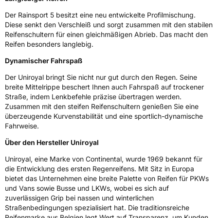
EPREL ID
490870
Der Rainsport 5 besitzt eine neu entwickelte Profilmischung.
Allgemeine Produktsicherheit (GPSR)
Diese senkt den Verschleiß und sorgt zusammen mit den stabilen
Reifenschultern für einen gleichmäßigen Abrieb. Das macht den
Herstellerkontakt
Continental Reifen Deutschland GmbH,
Reifen besonders langlebig.
Continental-Plaza 1 30175 Hannover
Deutschland,
Dynamischer Fahrspaß
customerservice_tires@conti.de
Der Uniroyal bringt Sie nicht nur gut durch den Regen. Seine
breite Mittelrippe beschert Ihnen auch Fahrspaß auf trockener
Straße, indem Lenkbefehle präzise übertragen werden.
Zusammen mit den steifen Reifenschultern genießen Sie eine
überzeugende Kurvenstabilität und eine sportlich-dynamische
Fahrweise.
Über den Hersteller Uniroyal
Uniroyal, eine Marke von Continental, wurde 1969 bekannt für
die Entwicklung des ersten Regenreifens. Mit Sitz in Europa
bietet das Unternehmen eine breite Palette von Reifen für PKWs
und Vans sowie Busse und LKWs, wobei es sich auf
zuverlässigen Grip bei nassen und winterlichen
Straßenbedingungen spezialisiert hat. Die traditionsreiche
Reifenmarke aus Belgien legt Wert auf Transparenz, um Kunden