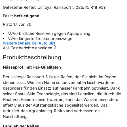
Zustand
Neureifen
Getesteter Reifen:
Uniroyal Rainsport 5 225/45 R18 95Y
Felgenschutz
FR
Fazit:
befriedigend
Platz 17 von 20
EU Label
Vorbildliche Reserven gegen Aquaplaning
Verlängerte Trockenbremswege
Weitere Details bei Auto Bild
Effizienz
C
Alle Testberichte anzeigen
Produktbeschreibung
Nasshaftung
A
Nässeprofi mit Hai-Qualitäten
Rollgeräusch (Klasse)
B
Der Uniroyal Rainsport 5 ist ein Reifen, der Sie nicht im Regen
stehen lässt. Wie sein Name schon vermuten lässt, wurde er
Rollgeräusch (dB)
71
besonders für den Einsatz auf nasser Fahrbahn optimiert. Dank
Fahrzeugklasse
C1
seiner Shark-Skin-Technologie, das sind Lamellen, die durch die
Haut von Haien inspiriert wurden, kann das Wasser besonders
effektiv aus der Aufstandsfläche abgeleitet werden. Das
3PMSF / Schneeflockensymbol / Alpine-Symbol
Nein
reduziert das Aquaplaning-Risiko und verbessert die
Nasshaftung.
Eisgrip
Nein
Langlebiger Reifen