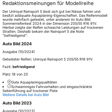
Redaktionsmeinungen für Modellreihe
Höchstgeschwindigkeit
240 km/h
Der Uniroyal Rainsport 5 lässt sich gut bei Nässe fahren und
Lastindex
94
besitzt adäquate Aquaplaning-Eigenschaften. Das Reifenmodell
wurde mehrfach getestet, unter anderem im Auto Bild
Sommerreifentest 2024 in der Dimension 205/55 R16 91V.
Höchstlast
670 kg
Hierbei zeigte der Reifen schwache Leistungen auf trockenen
Straßen. Deshalb bekam der Rainsport 5 die Note
Gewicht (in kg)
9,82 kg
"befriedigend".
Auto Bild 2024
Generelle Merkmale
Ausgabe (10/2024)
Fahrzeugtyp
PKW
Getesteter Reifen:
Uniroyal Rainsport 5 205/55 R16 91V
Verwendung
Sommerreifen
Fazit:
befriedigend
Modellname
Rainsport 5
Platz 18 von 20
Fahrzeugart
PKW & SUV
Gute Aquaplaningqualitäten
Schwammiges Fahrverhalten und eingeschränkte
Seitenführung auf trockener Piste
Weitere Eigenschaften
Weitere Details bei Auto Bild
Schlauchtyp
TL
Auto Bild 2023
Ausgabe (10/2023)