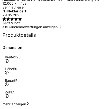
12.000 km / Jahr
Sehr laufleise
NT
Nektarios T.
29.05.2026
Alles super
alle Kundenbewertungen anzeigen
Produktdetails
Dimension
Breite
225
Höhe
50
Bauart
R
Zoll
17
Geschwindigkeitsindex
V
mehr anzeigen