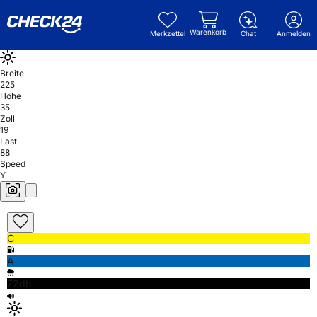
Warenkorb
Merkzettel
Chat
Anmelden
Breite
225
Höhe
35
Zoll
19
Last
88
Speed
Y
C
A
72db