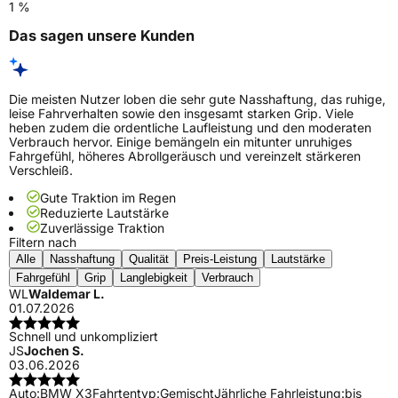
1 %
Das sagen unsere Kunden
Die meisten Nutzer loben die sehr gute Nasshaftung, das ruhige,
leise Fahrverhalten sowie den insgesamt starken Grip. Viele
heben zudem die ordentliche Laufleistung und den moderaten
Verbrauch hervor. Einige bemängeln ein mitunter unruhiges
Fahrgefühl, höheres Abrollgeräusch und vereinzelt stärkeren
Verschleiß.
Gute Traktion im Regen
Reduzierte Lautstärke
Zuverlässige Traktion
Filtern nach
Alle
Nasshaftung
Qualität
Preis-Leistung
Lautstärke
Fahrgefühl
Grip
Langlebigkeit
Verbrauch
WL
Waldemar L.
01.07.2026
Schnell und unkompliziert
JS
Jochen S.
03.06.2026
Auto:
BMW X3
Fahrtentyp:
Gemischt
Jährliche Fahrleistung:
bis