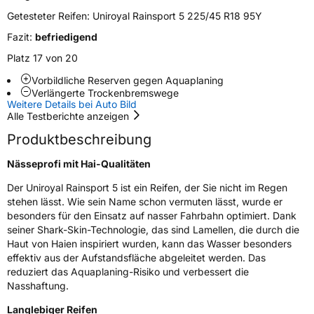
Zustand
Neureifen
Getesteter Reifen:
Uniroyal Rainsport 5 225/45 R18 95Y
Verstärkt
XL
Fazit:
befriedigend
Platz 17 von 20
Felgenschutz
FR
Vorbildliche Reserven gegen Aquaplaning
Verlängerte Trockenbremswege
Weitere Details bei Auto Bild
EU Label
Alle Testberichte anzeigen
Produktbeschreibung
Effizienz
C
Nässeprofi mit Hai-Qualitäten
Nasshaftung
A
Der Uniroyal Rainsport 5 ist ein Reifen, der Sie nicht im Regen
stehen lässt. Wie sein Name schon vermuten lässt, wurde er
Rollgeräusch (Klasse)
B
besonders für den Einsatz auf nasser Fahrbahn optimiert. Dank
seiner Shark-Skin-Technologie, das sind Lamellen, die durch die
Rollgeräusch (dB)
72
Haut von Haien inspiriert wurden, kann das Wasser besonders
effektiv aus der Aufstandsfläche abgeleitet werden. Das
Fahrzeugklasse
C1
reduziert das Aquaplaning-Risiko und verbessert die
Nasshaftung.
3PMSF / Schneeflockensymbol / Alpine-Symbol
Nein
Langlebiger Reifen