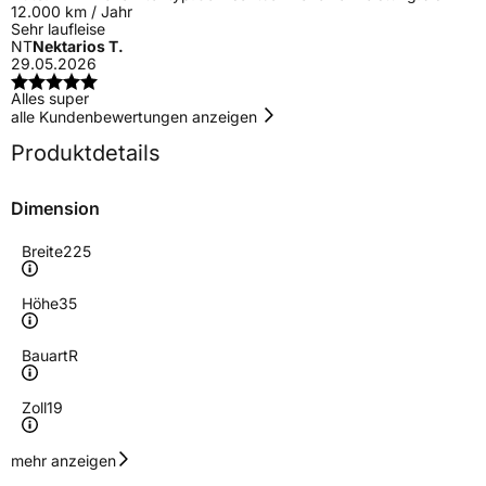
12.000 km / Jahr
Sehr laufleise
NT
Nektarios T.
29.05.2026
Alles super
alle Kundenbewertungen anzeigen
Produktdetails
Dimension
Breite
225
Höhe
35
Bauart
R
Zoll
19
Geschwindigkeitsindex
Y
mehr anzeigen