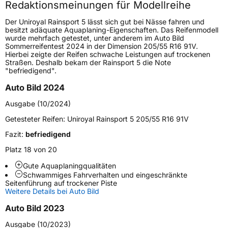
Redaktionsmeinungen für Modellreihe
Höchstgeschwindigkeit
300 km/h
Der Uniroyal Rainsport 5 lässt sich gut bei Nässe fahren und
Lastindex
88
besitzt adäquate Aquaplaning-Eigenschaften. Das Reifenmodell
wurde mehrfach getestet, unter anderem im Auto Bild
Sommerreifentest 2024 in der Dimension 205/55 R16 91V.
Höchstlast
560 kg
Hierbei zeigte der Reifen schwache Leistungen auf trockenen
Straßen. Deshalb bekam der Rainsport 5 die Note
Gewicht (in kg)
8,26 kg
"befriedigend".
Auto Bild 2024
Generelle Merkmale
Ausgabe (10/2024)
Fahrzeugtyp
PKW
Getesteter Reifen:
Uniroyal Rainsport 5 205/55 R16 91V
Verwendung
Sommerreifen
Fazit:
befriedigend
Modellname
Rainsport 5
Platz 18 von 20
Fahrzeugart
PKW & SUV
Gute Aquaplaningqualitäten
Schwammiges Fahrverhalten und eingeschränkte
Seitenführung auf trockener Piste
Weitere Eigenschaften
Weitere Details bei Auto Bild
Schlauchtyp
TL
Auto Bild 2023
Ausgabe (10/2023)