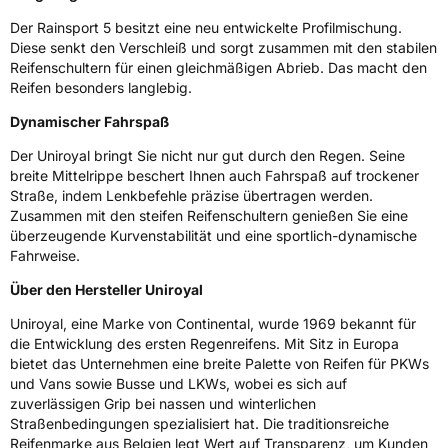
Eisgrip
Nein
Der Rainsport 5 besitzt eine neu entwickelte Profilmischung.
Diese senkt den Verschleiß und sorgt zusammen mit den stabilen
EPREL ID
490863
Reifenschultern für einen gleichmäßigen Abrieb. Das macht den
Reifen besonders langlebig.
Allgemeine Produktsicherheit (GPSR)
Dynamischer Fahrspaß
Herstellerkontakt
Continental Reifen Deutschland GmbH,
Continental-Plaza 1 30175 Hannover
Der Uniroyal bringt Sie nicht nur gut durch den Regen. Seine
Deutschland,
breite Mittelrippe beschert Ihnen auch Fahrspaß auf trockener
customerservice_tires@conti.de
Straße, indem Lenkbefehle präzise übertragen werden.
Zusammen mit den steifen Reifenschultern genießen Sie eine
überzeugende Kurvenstabilität und eine sportlich-dynamische
Fahrweise.
Über den Hersteller Uniroyal
Uniroyal, eine Marke von Continental, wurde 1969 bekannt für
die Entwicklung des ersten Regenreifens. Mit Sitz in Europa
bietet das Unternehmen eine breite Palette von Reifen für PKWs
und Vans sowie Busse und LKWs, wobei es sich auf
zuverlässigen Grip bei nassen und winterlichen
Straßenbedingungen spezialisiert hat. Die traditionsreiche
Reifenmarke aus Belgien legt Wert auf Transparenz, um Kunden