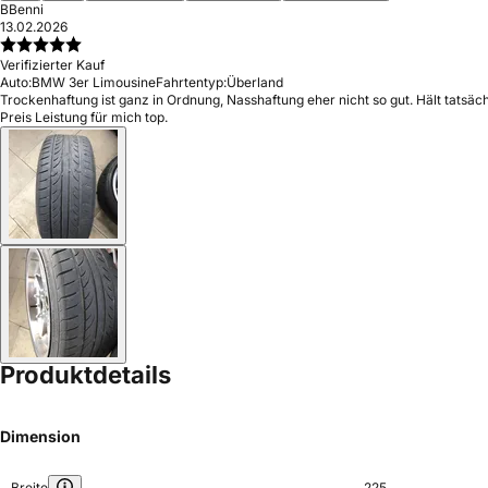
B
Benni
13.02.2026
Verifizierter Kauf
Auto:
BMW 3er Limousine
Fahrtentyp:
Überland
Trockenhaftung ist ganz in Ordnung, Nasshaftung eher nicht so gut. Hält tatsächli
Preis Leistung für mich top.
Produktdetails
Dimension
Breite
225