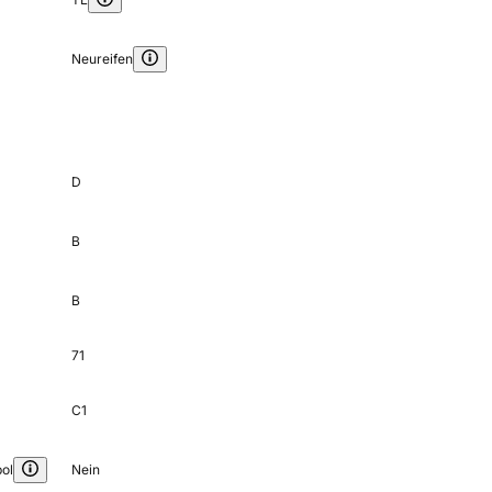
Neureifen
D
B
B
71
C1
ol
Nein