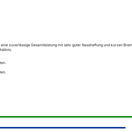
ine zuverlässige Gesamtleistung mit sehr guter Nasshaftung und kurzen Brems
ältnis.
ten.
ten.