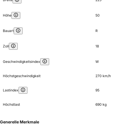
Höhe
50
Bauart
R
Zoll
18
Geschwindigkeitsindex
W
Höchstgeschwindigkeit
270 km/h
Lastindex
95
Höchstlast
690 kg
Generelle Merkmale