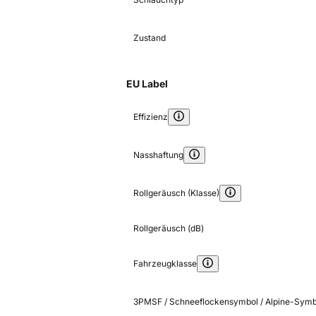
Zustand
EU Label
Effizienz
Nasshaftung
Rollgeräusch (Klasse)
Rollgeräusch (dB)
Fahrzeugklasse
3PMSF / Schneeflockensymbol / Alpine-Symb