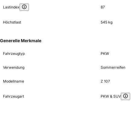
Lastindex
87
Höchstlast
545 kg
Generelle Merkmale
Fahrzeugtyp
PKW
Verwendung
Sommerreifen
Modellname
Z 107
Fahrzeugart
PKW & SUV