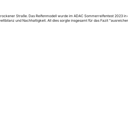
uf trockener Straße. Das Reifenmodell wurde im ADAC Sommerreifentest 2023 in
ilanz und Nachhaltigkeit. All dies sorgte insgesamt für das Fazit "ausreichen