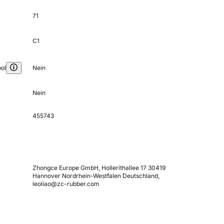
71
C1
ol
Nein
Nein
455743
Zhongce Europe GmbH, Hollerithallee 17 30419
Hannover Nordrhein-Westfalen Deutschland,
leoliao@zc-rubber.com