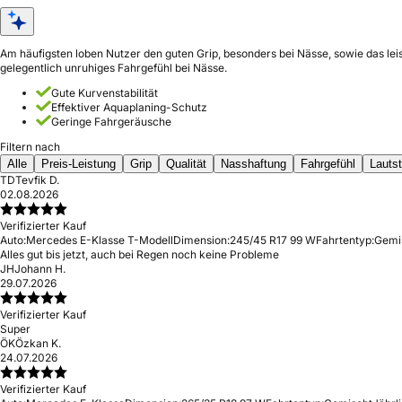
Am häufigsten loben Nutzer den guten Grip, besonders bei Nässe, sowie das leis
gelegentlich unruhiges Fahrgefühl bei Nässe.
Gute Kurvenstabilität
Effektiver Aquaplaning-Schutz
Geringe Fahrgeräusche
Filtern nach
Alle
Preis-Leistung
Grip
Qualität
Nasshaftung
Fahrgefühl
Lauts
TD
Tevfik D.
02.08.2026
Verifizierter Kauf
Auto:
Mercedes E-Klasse T-Modell
Dimension:
245/45 R17 99 W
Fahrtentyp:
Gemi
Alles gut bis jetzt, auch bei Regen noch keine Probleme
JH
Johann H.
29.07.2026
Verifizierter Kauf
Super
ÖK
Özkan K.
24.07.2026
Verifizierter Kauf