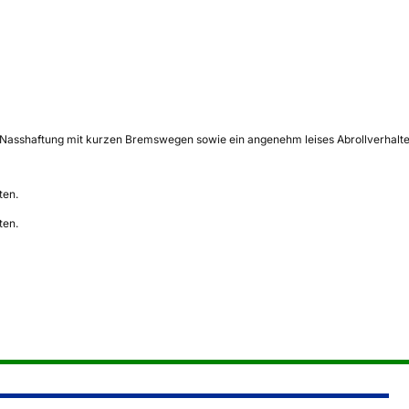
Nasshaftung mit kurzen Bremswegen sowie ein angenehm leises Abrollverhalten u
ten.
ten.