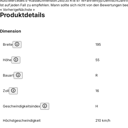
Auto:
Mercedes E-Klasse
Dimension:
265/35 R18 97 W
Fahrtentyp:
Gemischt
Jährl
Ist auf jeden Fall zu empfehlen. Mann sollte sich nicht von den Bewertungen b
« Vorherige
Nächste »
Produktdetails
Dimension
Breite
195
Höhe
55
Bauart
R
Zoll
16
Geschwindigkeitsindex
H
Höchstgeschwindigkeit
210 km/h