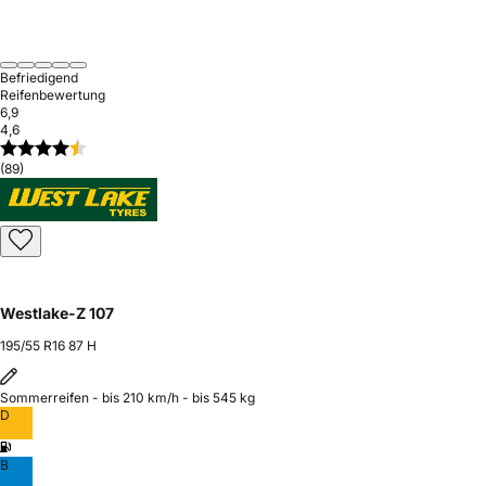
Befriedigend
Reifenbewertung
6,9
4,6
(89)
Westlake-Z 107
195/55 R16 87 H
Sommerreifen - bis 210 km/h - bis 545 kg
D
B