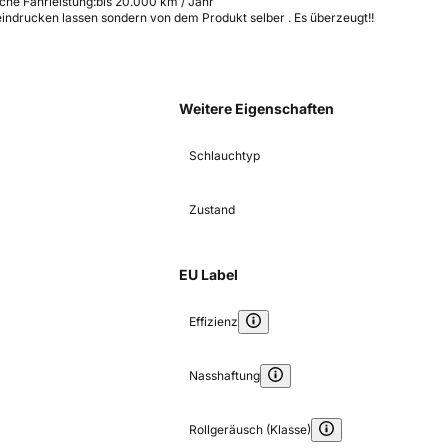
iche Fahrleistung:
bis 20.000 km / Jahr
eeindrucken lassen sondern von dem Produkt selber . Es überzeugt!!
Weitere Eigenschaften
Schlauchtyp
Zustand
EU Label
Effizienz
Nasshaftung
Rollgeräusch (Klasse)