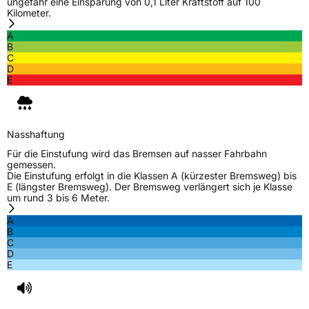
ungefähr eine Einsparung von 0,1 Liter Kraftstoff auf 100
Kilometer.
A
B
C
D
E
Nasshaftung
Für die Einstufung wird das Bremsen auf nasser Fahrbahn
gemessen.
Die Einstufung erfolgt in die Klassen A (kürzester Bremsweg) bis
E (längster Bremsweg). Der Bremsweg verlängert sich je Klasse
um rund 3 bis 6 Meter.
A
B
C
D
E