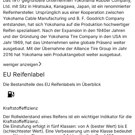
Das 1917 gegründete Unternehmen Yokohama Rubber Company,
Nasshaftung
A
Ltd. mit Sitz in Hiratsuka, Kanagawa, Japan, ist ein renommierter
Reifenhersteller. Ursprünglich aus einer Kooperation zwischen
Yokohama Cable Manufacturing und B. F. Goodrich Company
Rollgeräusch (Klasse)
B
entstanden, hat sich Yokohama auf die Produktion hochwertiger
Reifen spezialisiert. Nach der Expansion in den 1940er Jahren
Rollgeräusch (dB)
71
und der Gründung der Yokohama Tire Company in den USA im
Jahr 1969, hat das Unternehmen seine globale Präsenz weiter
Fahrzeugklasse
C1
ausgebaut. Mit der Übernahme der Alliance Tire Group im Jahr
2016 hat Yokohama sein Produktangebot weiter ausgebaut.
3PMSF / Schneeflockensymbol / Alpine-Symbol
Nein
weniger anzeigen
Eisgrip
Nein
EU Reifenlabel
EPREL ID
639065
Die Bestandteile des EU Reifenlabels im Überblick
Allgemeine Produktsicherheit (GPSR)
Herstellerkontakt
Yokohama Europe GmbH, Monschauer Str.
Kraftstoffeffizienz
12 40549 Düsseldorf, Deutschland,
www.yokohama.eu
Der Rollwiderstand eines Reifens ist ein wichtiger Indikator für die
Kraftstoffeffizienz.
Die Einstufung erfolgt in fünf Klassen: von A (bester Wert) bis E
(schlechtester Wert). Eine Verbesserung um eine Klasse bedeutet