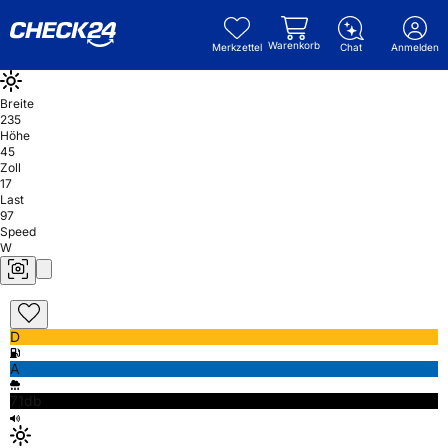
Warenkorb
Merkzettel
Chat
Anmelden
Breite
235
Höhe
45
Zoll
17
Last
97
Speed
W
D
A
71db