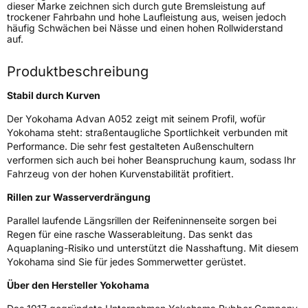
dieser Marke zeichnen sich durch gute Bremsleistung auf
trockener Fahrbahn und hohe Laufleistung aus, weisen jedoch
Fahrzeugtyp
PKW
häufig Schwächen bei Nässe und einen hohen Rollwiderstand
auf.
Verwendung
Sommerreifen
Modellname
Advan A052
Produktbeschreibung
Fahrzeugart
PKW & SUV
Stabil durch Kurven
Der Yokohama Advan A052 zeigt mit seinem Profil, wofür
Weitere Eigenschaften
Yokohama steht: straßentaugliche Sportlichkeit verbunden mit
Performance. Die sehr fest gestalteten Außenschultern
Schlauchtyp
TL
verformen sich auch bei hoher Beanspruchung kaum, sodass Ihr
Fahrzeug von der hohen Kurvenstabilität profitiert.
Zustand
Neureifen
Rillen zur Wasserverdrängung
Verstärkt
XL
Parallel laufende Längsrillen der Reifeninnenseite sorgen bei
Regen für eine rasche Wasserableitung. Das senkt das
Aquaplaning-Risiko und unterstützt die Nasshaftung. Mit diesem
EU Label
Yokohama sind Sie für jedes Sommerwetter gerüstet.
Über den Hersteller Yokohama
Effizienz
D