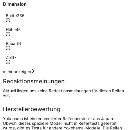
Dimension
Breite
235
Höhe
45
Bauart
R
Zoll
17
Geschwindigkeitsindex
W
mehr anzeigen
Redaktionsmeinungen
Höchstgeschwindigkeit
270 km/h
Aktuell liegen uns keine Redaktionsmeinungen für diesen Reifen
Lastindex
97
vor.
Höchstlast
730 kg
Herstellerbewertung
Gewicht (in kg)
10,51 kg
Yokohama ist ein renommierter Reifenhersteller aus Japan.
Obwohl dieses spezielle Modell nicht in Reifentests getestet
wurde, gibt es Tests für andere Yokohama-Modelle. Die Reifen
Generelle Merkmale