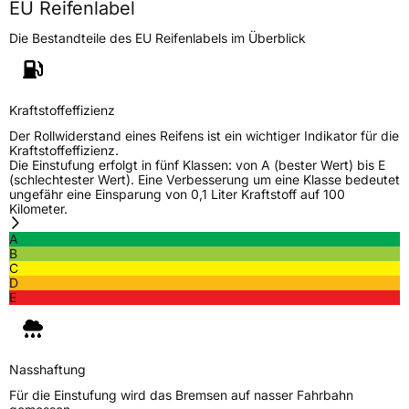
EU Reifenlabel
Allgemeine Produktsicherheit (GPSR)
Die Bestandteile des EU Reifenlabels im Überblick
Herstellerkontakt
Yokohama Europe GmbH, Monschauer Str.
12 40549 Düsseldorf, Deutschland,
www.yokohama.eu
Kraftstoffeffizienz
Der Rollwiderstand eines Reifens ist ein wichtiger Indikator für die
Kraftstoffeffizienz.
Die Einstufung erfolgt in fünf Klassen: von A (bester Wert) bis E
(schlechtester Wert). Eine Verbesserung um eine Klasse bedeutet
ungefähr eine Einsparung von 0,1 Liter Kraftstoff auf 100
Kilometer.
A
B
C
D
E
Nasshaftung
Für die Einstufung wird das Bremsen auf nasser Fahrbahn