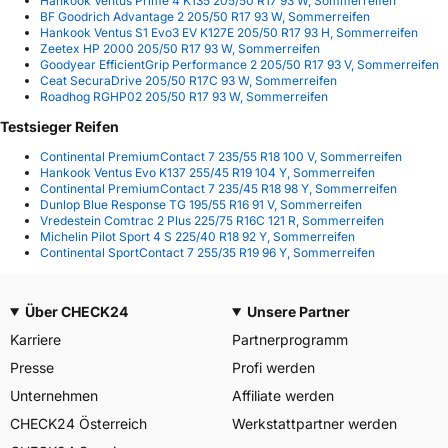
Hankook Ventus Prime 4 K135 205/50 R17 93 W, Sommerreifen
BF Goodrich Advantage 2 205/50 R17 93 W, Sommerreifen
Hankook Ventus S1 Evo3 EV K127E 205/50 R17 93 H, Sommerreifen
Zeetex HP 2000 205/50 R17 93 W, Sommerreifen
Goodyear EfficientGrip Performance 2 205/50 R17 93 V, Sommerreifen
Ceat SecuraDrive 205/50 R17C 93 W, Sommerreifen
Roadhog RGHP02 205/50 R17 93 W, Sommerreifen
Testsieger Reifen
Continental PremiumContact 7 235/55 R18 100 V, Sommerreifen
Hankook Ventus Evo K137 255/45 R19 104 Y, Sommerreifen
Continental PremiumContact 7 235/45 R18 98 Y, Sommerreifen
Dunlop Blue Response TG 195/55 R16 91 V, Sommerreifen
Vredestein Comtrac 2 Plus 225/75 R16C 121 R, Sommerreifen
Michelin Pilot Sport 4 S 225/40 R18 92 Y, Sommerreifen
Continental SportContact 7 255/35 R19 96 Y, Sommerreifen
Über CHECK24
Unsere Partner
Karriere
Partnerprogramm
Presse
Profi werden
Unternehmen
Affiliate werden
CHECK24 Österreich
Werkstattpartner werden