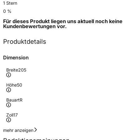
1 Stern
0 %
Für dieses Produkt liegen uns aktuell noch keine
Kundenbewertungen
vor.
Produktdetails
Dimension
Breite
205
Höhe
50
Bauart
R
Zoll
17
Geschwindigkeitsindex
V
mehr anzeigen