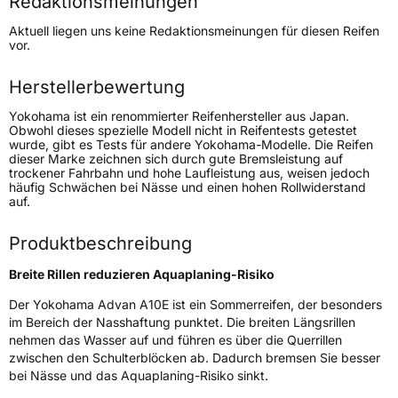
Redaktionsmeinungen
Höchstgeschwindigkeit
240 km/h
Aktuell liegen uns keine Redaktionsmeinungen für diesen Reifen
Lastindex
89
vor.
Höchstlast
580 kg
Herstellerbewertung
Gewicht (in kg)
10 kg
Yokohama ist ein renommierter Reifenhersteller aus Japan.
Obwohl dieses spezielle Modell nicht in Reifentests getestet
wurde, gibt es Tests für andere Yokohama-Modelle. Die Reifen
Generelle Merkmale
dieser Marke zeichnen sich durch gute Bremsleistung auf
trockener Fahrbahn und hohe Laufleistung aus, weisen jedoch
Fahrzeugtyp
PKW
häufig Schwächen bei Nässe und einen hohen Rollwiderstand
auf.
Verwendung
Sommerreifen
Modellname
Advan A10E
Produktbeschreibung
Fahrzeugart
PKW & SUV
Breite Rillen reduzieren Aquaplaning-Risiko
Der Yokohama Advan A10E ist ein Sommerreifen, der besonders
Weitere Eigenschaften
im Bereich der Nasshaftung punktet. Die breiten Längsrillen
nehmen das Wasser auf und führen es über die Querrillen
Schlauchtyp
TL
zwischen den Schulterblöcken ab. Dadurch bremsen Sie besser
bei Nässe und das Aquaplaning-Risiko sinkt.
Zustand
Neureifen