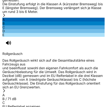
gemessen.
Die Einstufung erfolgt in die Klassen A (kürzester Bremsweg) bis
E (längster Bremsweg). Der Bremsweg verlängert sich je Klasse
um rund 3 bis 6 Meter.
A
B
C
D
E
Rollgeräusch
Das Rollgeräusch wirkt sich auf die Gesamtlautstärke eines
Fahrzeugs aus
und beeinflusst sowohl den eigenen Fahrkomfort als auch die
Geräuschbelastung für die Umwelt. Das Rollgeräusch wird in
Dezibel (dB) gemessen und im EU Reifenlabel in die drei Klassen
aufgeteilt: von A (niedrigste Geräuschklasse) bis C (höchste
Geräuschklasse). Die Einstufung für das Rollgeräusch orientiert
sich an EU Grenzwerten.
A
B
/
71
dB
C
EU Reifenlabel anzeigen