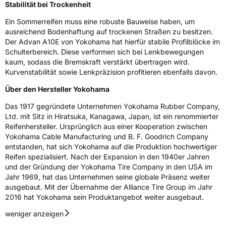
Stabilität bei Trockenheit
Felgenschutz
RPB
Ein Sommerreifen muss eine robuste Bauweise haben, um
ausreichend Bodenhaftung auf trockenen Straßen zu besitzen.
Der Advan A10E von Yokohama hat hierfür stabile Profilblöcke im
EU Label
Schulterbereich. Diese verformen sich bei Lenkbewegungen
kaum, sodass die Bremskraft verstärkt übertragen wird.
Effizienz
D
Kurvenstabilität sowie Lenkpräzision profitieren ebenfalls davon.
Über den Hersteller Yokohama
Nasshaftung
C
Das 1917 gegründete Unternehmen Yokohama Rubber Company,
Ltd. mit Sitz in Hiratsuka, Kanagawa, Japan, ist ein renommierter
Rollgeräusch (Klasse)
B
Reifenhersteller. Ursprünglich aus einer Kooperation zwischen
Yokohama Cable Manufacturing und B. F. Goodrich Company
Rollgeräusch (dB)
71
entstanden, hat sich Yokohama auf die Produktion hochwertiger
Reifen spezialisiert. Nach der Expansion in den 1940er Jahren
Fahrzeugklasse
C1
und der Gründung der Yokohama Tire Company in den USA im
Jahr 1969, hat das Unternehmen seine globale Präsenz weiter
3PMSF / Schneeflockensymbol / Alpine-Symbol
Nein
ausgebaut. Mit der Übernahme der Alliance Tire Group im Jahr
2016 hat Yokohama sein Produktangebot weiter ausgebaut.
Eisgrip
Nein
weniger anzeigen
EPREL ID
631598