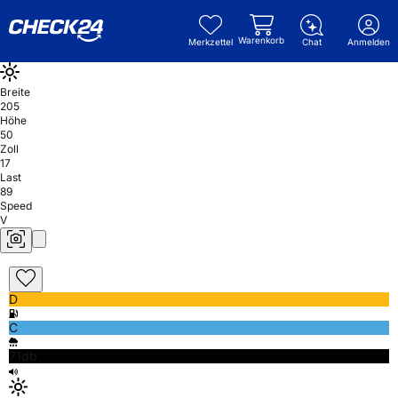
Warenkorb
Merkzettel
Chat
Anmelden
Breite
205
Höhe
50
Zoll
17
Last
89
Speed
V
D
C
71db