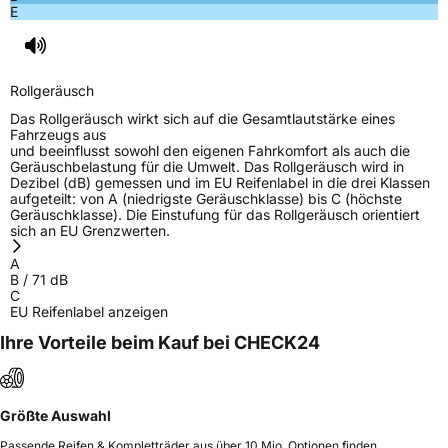
E
EPREL ID
1359191
Allgemeine Produktsicherheit (GPSR)
Rollgeräusch
Herstellerkontakt
Yokohama Europe GmbH, Monschauer Str.
12 40549 Düsseldorf, Deutschland,
Das Rollgeräusch wirkt sich auf die Gesamtlautstärke eines
www.yokohama.eu
Fahrzeugs aus
und beeinflusst sowohl den eigenen Fahrkomfort als auch die
Geräuschbelastung für die Umwelt. Das Rollgeräusch wird in
Dezibel (dB) gemessen und im EU Reifenlabel in die drei Klassen
aufgeteilt: von A (niedrigste Geräuschklasse) bis C (höchste
Geräuschklasse). Die Einstufung für das Rollgeräusch orientiert
sich an EU Grenzwerten.
A
B
/
71
dB
C
EU Reifenlabel anzeigen
Ihre Vorteile beim Kauf bei CHECK24
Größte Auswahl
Passende Reifen & Kompletträder aus über 10 Mio. Optionen finden.