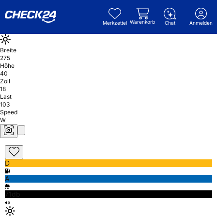
Warenkorb
Merkzettel
Chat
Anmelden
Breite
275
Höhe
40
Zoll
18
Last
103
Speed
W
D
A
71db