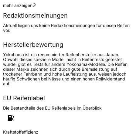
Geschwindigkeitsindex
W
mehr anzeigen
Redaktionsmeinungen
Höchstgeschwindigkeit
270 km/h
Aktuell liegen uns keine Redaktionsmeinungen für diesen Reifen
Lastindex
103
vor.
Höchstlast
875 kg
Herstellerbewertung
Gewicht (in kg)
13 kg
Yokohama ist ein renommierter Reifenhersteller aus Japan.
Obwohl dieses spezielle Modell nicht in Reifentests getestet
wurde, gibt es Tests für andere Yokohama-Modelle. Die Reifen
Generelle Merkmale
dieser Marke zeichnen sich durch gute Bremsleistung auf
trockener Fahrbahn und hohe Laufleistung aus, weisen jedoch
Fahrzeugtyp
PKW
häufig Schwächen bei Nässe und einen hohen Rollwiderstand
auf.
Verwendung
Sommerreifen
Modellname
Advan Neova AD09
EU Reifenlabel
Fahrzeugart
PKW & SUV
Die Bestandteile des EU Reifenlabels im Überblick
Weitere Eigenschaften
Kraftstoffeffizienz
Schlauchtyp
TL