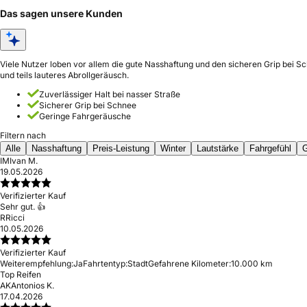
Das sagen unsere Kunden
Viele Nutzer loben vor allem die gute Nasshaftung und den sicheren Grip bei S
und teils lauteres Abrollgeräusch.
Zuverlässiger Halt bei nasser Straße
Sicherer Grip bei Schnee
Geringe Fahrgeräusche
Filtern nach
Alle
Nasshaftung
Preis-Leistung
Winter
Lautstärke
Fahrgefühl
G
IM
Ivan M.
19.05.2026
Verifizierter Kauf
Sehr gut. 👍
R
Ricci
10.05.2026
Verifizierter Kauf
Weiterempfehlung:
Ja
Fahrtentyp:
Stadt
Gefahrene Kilometer:
10.000 km
Top Reifen
AK
Antonios K.
17.04.2026