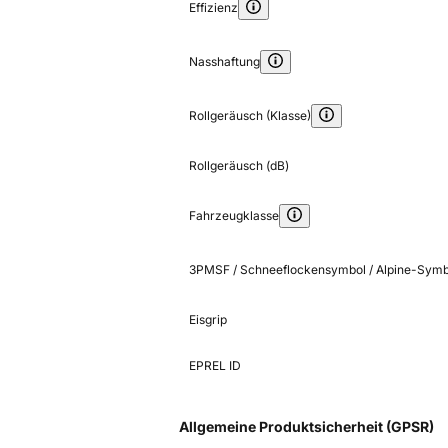
Effizienz
Nasshaftung
Rollgeräusch (Klasse)
Rollgeräusch (dB)
Fahrzeugklasse
3PMSF / Schneeflockensymbol / Alpine-Symb
Eisgrip
EPREL ID
Allgemeine Produktsicherheit (GPSR)