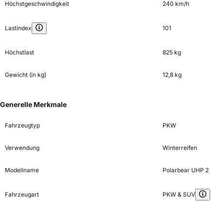
Höchstgeschwindigkeit
240 km/h
Lastindex
101
Höchstlast
825 kg
Gewicht (in kg)
12,8 kg
Generelle Merkmale
Fahrzeugtyp
PKW
Verwendung
Winterreifen
Modellname
Polarbear UHP 2
Fahrzeugart
PKW & SUV