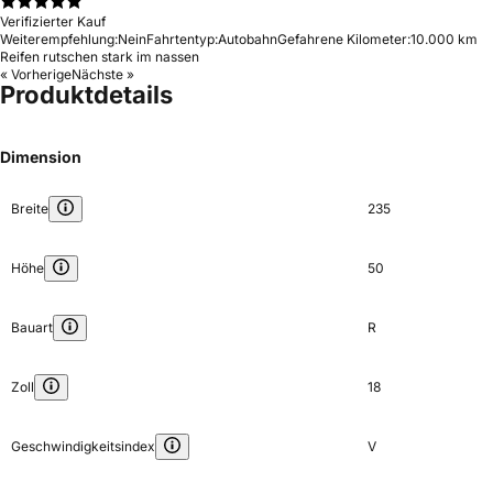
Verifizierter Kauf
Weiterempfehlung:
Nein
Fahrtentyp:
Autobahn
Gefahrene Kilometer:
10.000 km
Reifen rutschen stark im nassen
« Vorherige
Nächste »
Produktdetails
Dimension
Breite
235
Höhe
50
Bauart
R
Zoll
18
Geschwindigkeitsindex
V