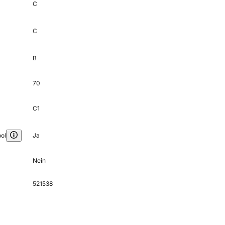
C
C
B
70
C1
ol
Ja
Nein
521538