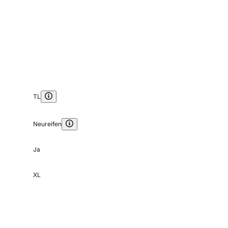
TL
Neureifen
Ja
XL