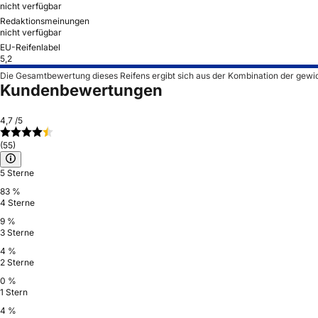
nicht verfügbar
Redaktionsmeinungen
nicht verfügbar
EU-Reifenlabel
5,2
Die Gesamtbewertung dieses Reifens ergibt sich aus der Kombination der gewi
Kundenbewertungen
4,7
/5
(55)
5 Sterne
83 %
4 Sterne
9 %
3 Sterne
4 %
2 Sterne
0 %
1 Stern
4 %