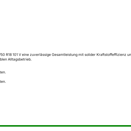
0 R18 101 V eine zuverlässige Gesamtleistung mit solider Kraftstoffeffizienz u
len Alltagsbetrieb.
ten.
ten.