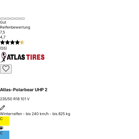
Gut
Reifenbewertung
7,5
4,7
(55)
Atlas-Polarbear UHP 2
235/50 R18 101 V
Winterreifen - bis 240 km/h - bis 825 kg
C
C