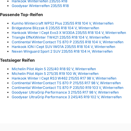
Hankook Winterreifen 235/55 R18
Goodyear Winterreifen 235/55 R18
Passende Top-Reifen
Kumho Wintercraft WP52 Plus 235/55 R18 104 V, Winterreifen
Bridgestone Blizzak 6 235/55 R18 104 V, Winterreifen
Hankook Winter I Cept Evo3 X W330A 235/55 R18 104 V, Winterreifen
Triangle EffeXWinter TW421 235/55 R18 104 V, Winterreifen
Continental WinterContact TS 870 P 235/55 R18 104 V, Winterreifen
Hankook ION I Cept SUV IW01A 235/55 R18 104 V, Winterreifen
Nexen Winguard Sport 2 SUV 235/55 R18 104 H, Winterreifen
Testsieger Reifen
Michelin Pilot Alpin 5 225/40 R18 92 V, Winterreifen
Michelin Pilot Alpin 5 275/35 R19 100 W, Winterreifen
Hankook Winter I Cept RS3 W462 215/55 R17 98 V, Winterreifen
Continental WinterContact TS 870 P 215/55 R17 98 V, Winterreifen
Continental WinterContact TS 870 P 235/50 R19 103 V, Winterreifen
Goodyear UltraGrip Performance 3 215/55 R17 98 V, Winterreifen
Goodyear UltraGrip Performance 3 245/45 R19 102 V, Winterreifen