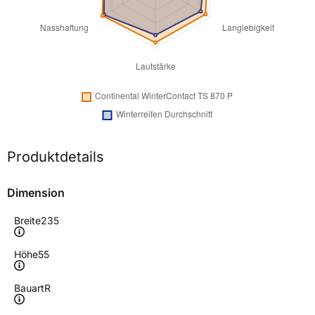
Produktdetails
Dimension
Breite
235
Höhe
55
Bauart
R