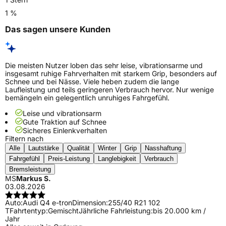
1 %
Das sagen unsere Kunden
Die meisten Nutzer loben das sehr leise, vibrationsarme und
insgesamt ruhige Fahrverhalten mit starkem Grip, besonders auf
Schnee und bei Nässe. Viele heben zudem die lange
Laufleistung und teils geringeren Verbrauch hervor. Nur wenige
bemängeln ein gelegentlich unruhiges Fahrgefühl.
Leise und vibrationsarm
Gute Traktion auf Schnee
Sicheres Einlenkverhalten
Filtern nach
Alle
Lautstärke
Qualität
Winter
Grip
Nasshaftung
Fahrgefühl
Preis-Leistung
Langlebigkeit
Verbrauch
Bremsleistung
MS
Markus S.
03.08.2026
Auto:
Audi Q4 e-tron
Dimension:
255/40 R21 102
T
Fahrtentyp:
Gemischt
Jährliche Fahrleistung:
bis 20.000 km /
Jahr