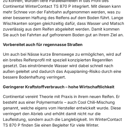
zu können, wurden tiefe Parallellamellen in das Profil des
Rollgeräusch (Klasse)
B
Continental WinterContact TS 870 P integriert. Mit diesen kann
mehr Schnee von der Fahrbahn aufgenommen werden, was zu
Rollgeräusch (dB)
71
einer besseren Haftung des Reifens auf dem Boden führt. Lange
Wischkanten sorgen gleichzeitig dafür, dass Wasser und Matsch
Fahrzeugklasse
C1
zuverlässig aus dem Reifen abgeleitet werden. Damit kommen
Sie auch bei Fahrten auf gefrorenem Boden gut an Ihrem Ziel an.
3PMSF / Schneeflockensymbol / Alpine-Symbol
Ja
Vorbereitet auch für regennasse Straßen
Eisgrip
Nein
Um auch bei Nässe kurze Bremswege zu ermöglichen, wird auf
EPREL ID
659199
ein breites Reifenprofil mit speziell konzipierten Regenrillen
gesetzt. Das einströmende Wasser wird dabei schnell nach
Allgemeine Produktsicherheit (GPSR)
außen geleitet und dadurch das Aquaplaning-Risiko durch eine
bessere Bodenhaftung verringert.
Herstellerkontakt
Continental Reifen Deutschland GmbH
Geringerer Kraftstoffverbrauch – hohe Wirtschaftlichkeit
Continental-Plaza 1 30173 Hannover
Deutschland,
Continental vereint Theorie mit Praxis in ihrem neuen Reifen. Er
customerservice_tires@conti.de
besteht aus einer Polymermatrix – auch Cool Chili-Mischung
genannt, welche eigens vom Hersteller entwickelt wurde. Diese
verringert den Abrieb und erhöht damit nicht nur die
Laufleistung, sondern auch die Langlebigkeit. Im WinterContact
TS 870 P finden Sie einen Begleiter für viele Winter.