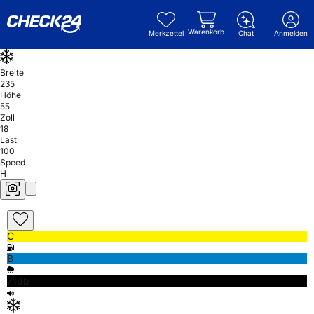
Warenkorb
Merkzettel
Chat
Anmelden
Breite
235
Höhe
55
Zoll
18
Last
100
Speed
H
C
B
71db