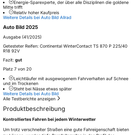
Energie-Sparexperte, der über alle Disziplinen die goldene
Mitte trifft
Schlauchtyp
TL
Relativ hoher Kaufpreis
Weitere Details bei Auto Bild Allrad
Zustand
Neureifen
Auto Bild 2025
Ausgabe (41/2025)
M+S
Ja
Getesteter Reifen:
Continental WinterContact TS 870 P 225/40
Felgenschutz
FR
R18 92V
Fazit:
gut
Seal
ContiSeal
Platz 7 von 20
Elektro
Ja
Leichtläufer mit ausge­wogenem Fahrverhalten auf Schnee
und im Trockenen
Steht bei Nässe etwas später
Weitere Details bei Auto Bild
EU Label
Alle Testberichte anzeigen
Effizienz
C
Produktbeschreibung
Kontrolliertes Fahren bei jedem Winterwetter
Nasshaftung
B
Um trotz verschneiter Straßen eine gute Fahreigenschaft bieten