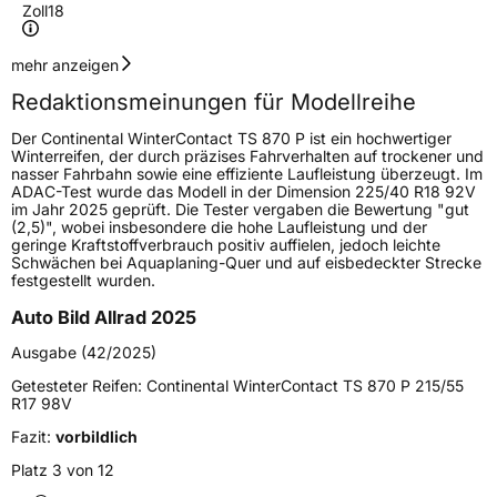
Zoll
18
Geschwindigkeitsindex
H
mehr anzeigen
Redaktionsmeinungen für Modellreihe
Höchstgeschwindigkeit
210 km/h
Der Continental WinterContact TS 870 P ist ein hochwertiger
Lastindex
100
Winterreifen, der durch präzises Fahrverhalten auf trockener und
nasser Fahrbahn sowie eine effiziente Laufleistung überzeugt. Im
ADAC-Test wurde das Modell in der Dimension 225/40 R18 92V
Höchstlast
800 kg
im Jahr 2025 geprüft. Die Tester vergaben die Bewertung "gut
(2,5)", wobei insbesondere die hohe Laufleistung und der
Gewicht (in kg)
13,567 kg
geringe Kraftstoffverbrauch positiv auffielen, jedoch leichte
Schwächen bei Aquaplaning-Quer und auf eisbedeckter Strecke
festgestellt wurden.
Generelle Merkmale
Auto Bild Allrad 2025
Fahrzeugtyp
PKW
Ausgabe (42/2025)
Verwendung
Winterreifen
Getesteter Reifen:
Continental WinterContact TS 870 P 215/55
Modellname
WinterContact TS 870 P
R17 98V
Fahrzeugart
PKW & SUV
Fazit:
vorbildlich
Platz 3 von 12
Weitere Eigenschaften