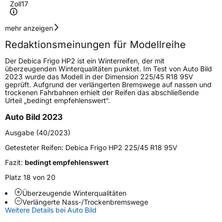
Zoll
17
Geschwindigkeitsindex
V
mehr anzeigen
Redaktionsmeinungen für Modellreihe
Höchstgeschwindigkeit
240 km/h
Der Debica Frigo HP2 ist ein Winterreifen, der mit
Lastindex
98
überzeugenden Winterqualitäten punktet. Im Test von Auto Bild
2023 wurde das Modell in der Dimension 225/45 R18 95V
geprüft. Aufgrund der verlängerten Bremswege auf nassen und
Höchstlast
750 kg
trockenen Fahrbahnen erhielt der Reifen das abschließende
Urteil „bedingt empfehlenswert“.
Gewicht (in kg)
8,529 kg
Auto Bild 2023
Generelle Merkmale
Ausgabe (40/2023)
Fahrzeugtyp
PKW
Getesteter Reifen:
Debica Frigo HP2 225/45 R18 95V
Verwendung
Winterreifen
Fazit:
bedingt empfehlenswert
Modellname
Frigo HP 2
Platz 18 von 20
Fahrzeugart
PKW & SUV
Überzeugende Winterqualitäten
Verlängerte Nass-/Trockenbremswege
Weitere Details bei Auto Bild
Weitere Eigenschaften