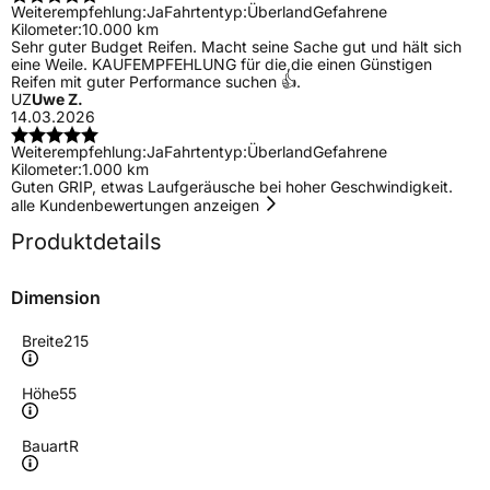
Weiterempfehlung:
Ja
Fahrtentyp:
Überland
Gefahrene
Kilometer:
10.000 km
Sehr guter Budget Reifen. Macht seine Sache gut und hält sich
eine Weile. KAUFEMPFEHLUNG für die,die einen Günstigen
Reifen mit guter Performance suchen 👍.
UZ
Uwe Z.
14.03.2026
Weiterempfehlung:
Ja
Fahrtentyp:
Überland
Gefahrene
Kilometer:
1.000 km
Guten GRIP, etwas Laufgeräusche bei hoher Geschwindigkeit.
alle Kundenbewertungen anzeigen
Produktdetails
Dimension
Breite
215
Höhe
55
Bauart
R