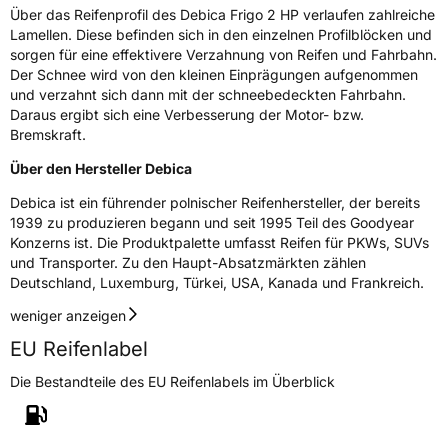
Rollgeräusch (dB)
72
Über das Reifenprofil des Debica Frigo 2 HP verlaufen zahlreiche
Fahrzeugklasse
C1
Lamellen. Diese befinden sich in den einzelnen Profilblöcken und
sorgen für eine effektivere Verzahnung von Reifen und Fahrbahn.
Der Schnee wird von den kleinen Einprägungen aufgenommen
3PMSF / Schneeflockensymbol / Alpine-Symbol
Ja
und verzahnt sich dann mit der schneebedeckten Fahrbahn.
Daraus ergibt sich eine Verbesserung der Motor- bzw.
Eisgrip
Nein
Bremskraft.
EPREL ID
609874
Über den Hersteller Debica
Allgemeine Produktsicherheit (GPSR)
Debica ist ein führender polnischer Reifenhersteller, der bereits
1939 zu produzieren begann und seit 1995 Teil des Goodyear
Herstellerkontakt
Goodyear S.A. Innovation Center, Avenue
Konzerns ist. Die Produktpalette umfasst Reifen für PKWs, SUVs
Gordon Smith 7750 Colmar-Berg Luxemburg,
und Transporter. Zu den Haupt-Absatzmärkten zählen
www.goodyear.eu
Deutschland, Luxemburg, Türkei, USA, Kanada und Frankreich.
weniger anzeigen
EU Reifenlabel
Die Bestandteile des EU Reifenlabels im Überblick