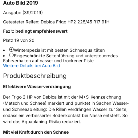
Auto Bild 2019
Schlauchtyp
TL
Ausgabe (39/2019)
Getesteter Reifen:
Debica Frigo HP2 225/45 R17 91H
Zustand
Neureifen
Fazit:
bedingt empfehlenswert
M+S
Ja
Platz 19 von 20
Verstärkt
XL
Winterspezialist mit besten Schneequalitäten
Eingeschränkte Seitenführung und untersteuerndes
Fahrverhalten auf nasser und trockener Piste
Felgenschutz
FP
Weitere Details bei Auto Bild
Produktbeschreibung
EU Label
Effektivere Wasserverdrängung
Effizienz
C
Der Frigo 2 HP von Debica ist mit der M+S-Kennzeichnung
(Matsch und Schnee) markiert und punktet in Sachen Wasser-
und Schneeableitung: Die Rillen verdrängen Wasser zur Seite,
Nasshaftung
C
sodass ein verbesserter Bodenkontakt bei Nässe entsteht. So
wird das Aquaplaning-Risiko reduziert.
Rollgeräusch (Klasse)
B
Mit viel Kraft durch den Schnee