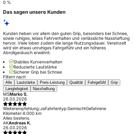
0 %
Das sagen unsere Kunden
Kunden heben vor allem den guten Grip, besonders bei Schnee,
sowie ruhiges, leises Fahrverhalten und verlässliche Nasshaftung
hervor. Viele loben zudem die lange Nutzungsdauer. Vereinzelt
wird ein etwas unruhiges Fahrgefühl und ein höheres
Abrollgeräusch erwähnt.
Stabiles Kurvenverhalten
Reduzierte Lautstärke
Sicherer Grip bei Schnee
Filtern nach
Alle
Lautstärke
Preis-Leistung
Qualität
Fahrgefühl
Grip
Langlebigkeit
Nasshaftung
MS
Marko S.
26.03.2026
Weiterempfehlung:
Ja
Fahrtentyp:
Gemischt
Gefahrene
Kilometer:
4.000 km
Alles bestens.
AK
Andreas K.
26.03.2026