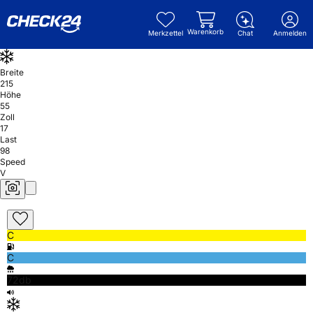
Warenkorb
Merkzettel
Chat
Anmelden
Breite
215
Höhe
55
Zoll
17
Last
98
Speed
V
C
C
72db