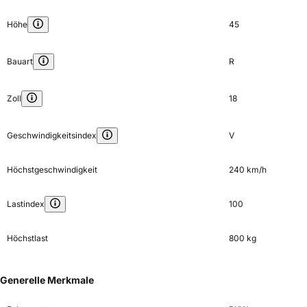
Höhe
45
Bauart
R
Zoll
18
Geschwindigkeitsindex
V
Höchstgeschwindigkeit
240 km/h
Lastindex
100
Höchstlast
800 kg
Generelle Merkmale