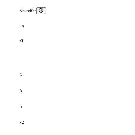
Neureifen
Ja
XL
C
B
B
72