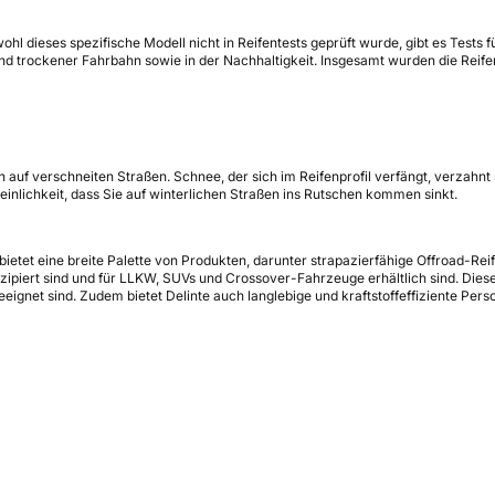
hl dieses spezifische Modell nicht in Reifentests geprüft wurde, gibt es Tests f
d trockener Fahrbahn sowie in der Nachhaltigkeit. Insgesamt wurden die Reife
n auf verschneiten Straßen. Schnee, der sich im Reifenprofil verfängt, verzahnt
nlichkeit, dass Sie auf winterlichen Straßen ins Rutschen kommen sinkt.
ie bietet eine breite Palette von Produkten, darunter strapazierfähige Offroad
zipiert sind und für LLKW, SUVs und Crossover-Fahrzeuge erhältlich sind. Diese
ignet sind. Zudem bietet Delinte auch langlebige und kraftstoffeffiziente Per