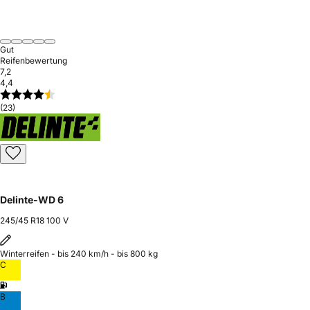
Gut
Reifenbewertung
7,2
4,4
(23)
Delinte-WD 6
245/45 R18 100 V
Winterreifen - bis 240 km/h - bis 800 kg
C
B