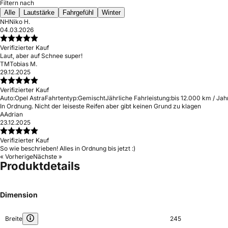
Filtern nach
Alle
Lautstärke
Fahrgefühl
Winter
NH
Niko H.
04.03.2026
Verifizierter Kauf
Laut, aber auf Schnee super!
TM
Tobias M.
29.12.2025
Verifizierter Kauf
Auto:
Opel Astra
Fahrtentyp:
Gemischt
Jährliche Fahrleistung:
bis 12.000 km / Jah
In Ordnung. Nicht der leiseste Reifen aber gibt keinen Grund zu klagen
A
Adrian
23.12.2025
Verifizierter Kauf
So wie beschrieben! Alles in Ordnung bis jetzt :)
« Vorherige
Nächste »
Produktdetails
Dimension
Breite
245