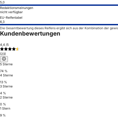
5,0
Redaktionsmeinungen
nicht verfügbar
EU-Reifenlabel
6,3
Die Gesamtbewertung dieses Reifens ergibt sich aus der Kombination der gewi
Kundenbewertungen
4,4
/5
(23)
5 Sterne
74 %
4 Sterne
13 %
3 Sterne
4 %
2 Sterne
0 %
1 Stern
9 %