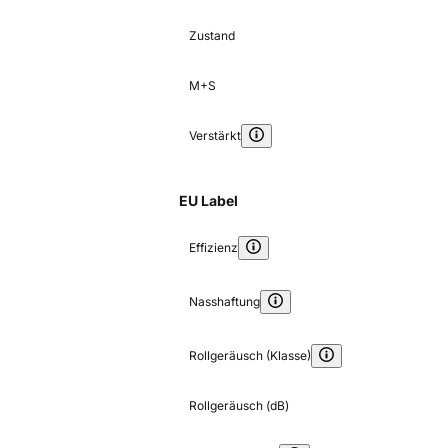
Zustand
M+S
Verstärkt
EU Label
Effizienz
Nasshaftung
Rollgeräusch (Klasse)
Rollgeräusch (dB)