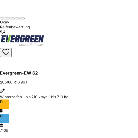
Okay
Reifenbewertung
5,4
Evergreen-EW 62
205/60 R16 96 H
Winterreifen - bis 210 km/h - bis 710 kg
D
C
71dB