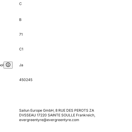
C
B
71
C1
ol
Ja
450245
Sailun Europe GmbH, 8 RUE DES PEROTS ZA
DVSSEAU 17220 SAINTE SOULLE Frankreich,
evergreentyre@evergreentyre.com