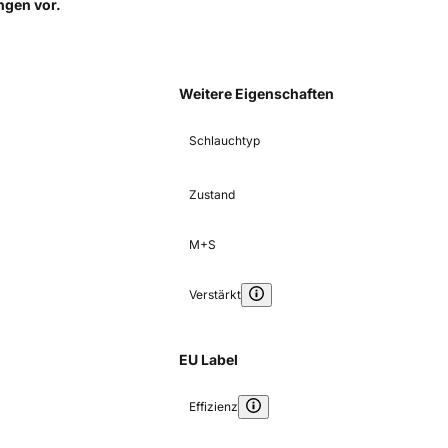
ungen
vor.
Weitere Eigenschaften
Schlauchtyp
Zustand
M+S
Verstärkt
EU Label
Effizienz