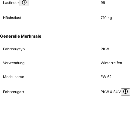
Lastindex
96
Höchstlast
710 kg
Generelle Merkmale
Fahrzeugtyp
PKW
Verwendung
Winterreifen
Modellname
EW 62
Fahrzeugart
PKW & SUV