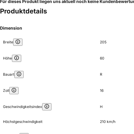
Für dieses Produkt liegen uns aktuell noch keine Kundenbewert
Produktdetails
Dimension
Breite
205
Höhe
60
Bauart
R
Zoll
16
Geschwindigkeitsindex
H
Höchstgeschwindigkeit
210 km/h