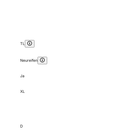
TL
Neureifen
Ja
XL
D