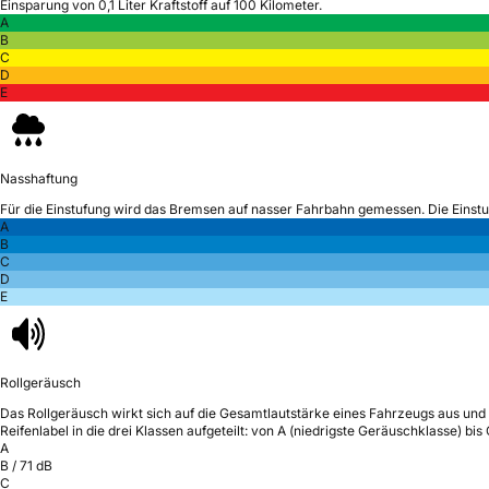
Einsparung von 0,1 Liter Kraftstoff auf 100 Kilometer.
A
B
C
D
E
Nasshaftung
Für die Einstufung wird das Bremsen auf nasser Fahrbahn gemessen.
Die Einst
A
B
C
D
E
Rollgeräusch
Das Rollgeräusch wirkt sich auf die Gesamtlautstärke eines Fahrzeugs aus
und 
Reifenlabel in die drei Klassen aufgeteilt: von A (niedrigste Geräuschklasse) bi
A
B
/
71
dB
C