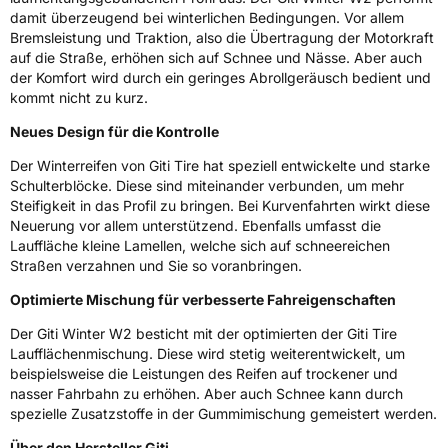
damit überzeugend bei winterlichen Bedingungen. Vor allem
Bremsleistung und Traktion, also die Übertragung der Motorkraft
EPREL ID
1239332
auf die Straße, erhöhen sich auf Schnee und Nässe. Aber auch
der Komfort wird durch ein geringes Abrollgeräusch bedient und
Allgemeine Produktsicherheit (GPSR)
kommt nicht zu kurz.
Herstellerkontakt
Giti Tire Deutschland GmbH, Giti Tire
Neues Design für die Kontrolle
Deutschland GmbH Hollerithallee 18a 30419
Hannover Germany,
Der Winterreifen von Giti Tire hat speziell entwickelte und starke
label.information@eu.giti.com
Schulterblöcke. Diese sind miteinander verbunden, um mehr
Steifigkeit in das Profil zu bringen. Bei Kurvenfahrten wirkt diese
Neuerung vor allem unterstützend. Ebenfalls umfasst die
Lauffläche kleine Lamellen, welche sich auf schneereichen
Straßen verzahnen und Sie so voranbringen.
Optimierte Mischung für verbesserte Fahreigenschaften
Der Giti Winter W2 besticht mit der optimierten der Giti Tire
Laufflächenmischung. Diese wird stetig weiterentwickelt, um
beispielsweise die Leistungen des Reifen auf trockener und
nasser Fahrbahn zu erhöhen. Aber auch Schnee kann durch
spezielle Zusatzstoffe in der Gummimischung gemeistert werden.
Über den Hersteller Giti