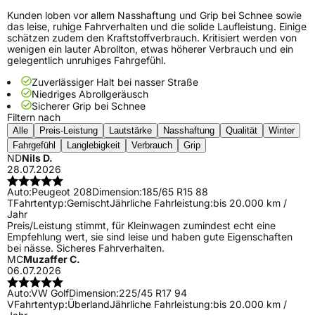
Kunden loben vor allem Nasshaftung und Grip bei Schnee sowie
das leise, ruhige Fahrverhalten und die solide Laufleistung. Einige
schätzen zudem den Kraftstoffverbrauch. Kritisiert werden von
wenigen ein lauter Abrollton, etwas höherer Verbrauch und ein
gelegentlich unruhiges Fahrgefühl.
Zuverlässiger Halt bei nasser Straße
Niedriges Abrollgeräusch
Sicherer Grip bei Schnee
Filtern nach
Alle
Preis-Leistung
Lautstärke
Nasshaftung
Qualität
Winter
Fahrgefühl
Langlebigkeit
Verbrauch
Grip
ND
Nils D.
28.07.2026
Auto:
Peugeot 208
Dimension:
185/65 R15 88
T
Fahrtentyp:
Gemischt
Jährliche Fahrleistung:
bis 20.000 km /
Jahr
Preis/Leistung stimmt, für Kleinwagen zumindest echt eine
Empfehlung wert, sie sind leise und haben gute Eigenschaften
bei nässe. Sicheres Fahrverhalten.
MC
Muzaffer C.
06.07.2026
Auto:
VW Golf
Dimension:
225/45 R17 94
V
Fahrtentyp:
Überland
Jährliche Fahrleistung:
bis 20.000 km /