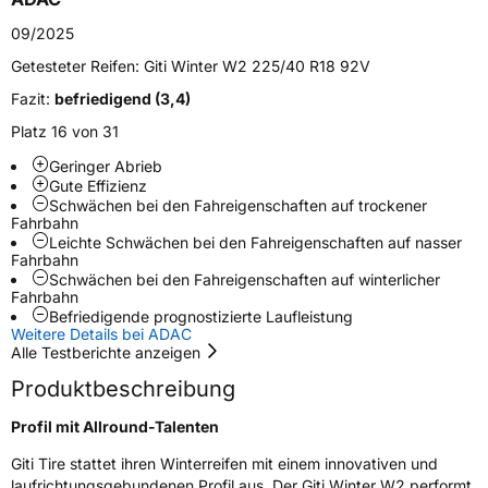
09/2025
Zustand
Neureifen
Getesteter Reifen:
Giti Winter W2 225/40 R18 92V
M+S
Ja
Fazit:
befriedigend (3,4)
Verstärkt
XL
Platz 16 von 31
Geringer Abrieb
Gute Effizienz
EU Label
Schwächen bei den Fahreigenschaften auf trockener
Fahrbahn
Effizienz
D
Leichte Schwächen bei den Fahreigenschaften auf nasser
Fahrbahn
Schwächen bei den Fahreigenschaften auf winterlicher
Nasshaftung
B
Fahrbahn
Befriedigende prognostizierte Laufleistung
Weitere Details bei ADAC
Rollgeräusch (Klasse)
A
Alle Testberichte anzeigen
Produktbeschreibung
Rollgeräusch (dB)
68
Fahrzeugklasse
C1
Profil mit Allround-Talenten
Giti Tire stattet ihren Winterreifen mit einem innovativen und
3PMSF / Schneeflockensymbol / Alpine-Symbol
Ja
laufrichtungsgebundenen Profil aus. Der Giti Winter W2 performt