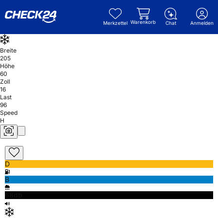
Warenkorb
Merkzettel
Chat
Anmelden
Breite
205
Höhe
60
Zoll
16
Last
96
Speed
H
D
B
68db