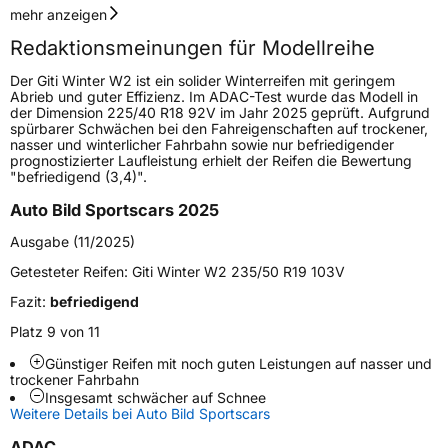
Geschwindigkeitsindex
H
mehr anzeigen
Redaktionsmeinungen für Modellreihe
Höchstgeschwindigkeit
210 km/h
Der Giti Winter W2 ist ein solider Winterreifen mit geringem
Lastindex
96
Abrieb und guter Effizienz. Im ADAC-Test wurde das Modell in
der Dimension 225/40 R18 92V im Jahr 2025 geprüft. Aufgrund
spürbarer Schwächen bei den Fahreigenschaften auf trockener,
Höchstlast
710 kg
nasser und winterlicher Fahrbahn sowie nur befriedigender
prognostizierter Laufleistung erhielt der Reifen die Bewertung
Gewicht (in kg)
9,71 kg
"befriedigend (3,4)".
Auto Bild Sportscars 2025
Generelle Merkmale
Ausgabe (11/2025)
Fahrzeugtyp
PKW
Getesteter Reifen:
Giti Winter W2 235/50 R19 103V
Verwendung
Winterreifen
Fazit:
befriedigend
Modellname
Winter W2
Platz 9 von 11
Fahrzeugart
PKW & SUV
Günstiger Reifen mit noch guten Leistungen auf nasser und
trockener Fahrbahn
Insgesamt schwächer auf Schnee
Weitere Eigenschaften
Weitere Details bei Auto Bild Sportscars
Schlauchtyp
TL
ADAC