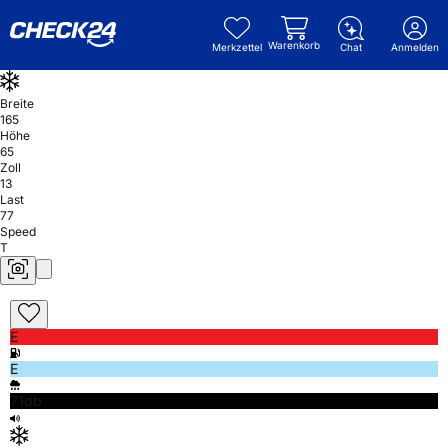
Warenkorb
Merkzettel
Chat
Anmelden
Breite
165
Höhe
65
Zoll
13
Last
77
Speed
T
E
E
71db