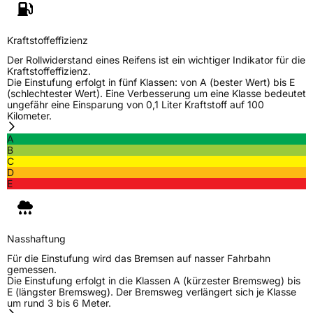
Allgemeine Produktsicherheit (GPSR)
Herstellerkontakt
Zhongce Europe GmbH, Hollerithallee 17
Kraftstoffeffizienz
30419 Hannover Nordrhein-Westfalen
Deutschland, leoliao@zc-rubber.com
Der Rollwiderstand eines Reifens ist ein wichtiger Indikator für die
Kraftstoffeffizienz.
Die Einstufung erfolgt in fünf Klassen: von A (bester Wert) bis E
(schlechtester Wert). Eine Verbesserung um eine Klasse bedeutet
ungefähr eine Einsparung von 0,1 Liter Kraftstoff auf 100
Kilometer.
A
B
C
D
E
Nasshaftung
Für die Einstufung wird das Bremsen auf nasser Fahrbahn
gemessen.
Die Einstufung erfolgt in die Klassen A (kürzester Bremsweg) bis
E (längster Bremsweg). Der Bremsweg verlängert sich je Klasse
um rund 3 bis 6 Meter.