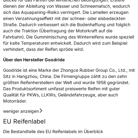
Zustand
Neureifen
dienen der Ableitung von Wasser und Schneematsch, wodurch
sich das Aquapaning-Risiko verringert. Die Lamellen erzeugen
einen Verzahnungseffekt mit der schnee- oder eisbedeckten
M+S
Ja
Straße. Dadurch verbessert sich die Bodenhaftung und folglich
auch die Traktion (Übertragung der Motorkraft auf die
EU Label
Fahrbahn). Die Gummimischung des Winterreifens wurde speziell
für kalte Temperaturen entwickelt. Dadurch wird zum Beispiel
Effizienz
E
verhindert, dass der Reifen spröde wird.
Nasshaftung
E
Über den Hersteller Goodride
Goodride ist eine Marke der Zhongce Rubber Group Co., Ltd., mit
Rollgeräusch (Klasse)
B
Sitz in Hangzhou, China. Die Firmengruppe zählt zu den zehn
größten Reifenherstellern der Welt und wurde 1958 gegründet.
Rollgeräusch (dB)
71
Das Produktsortiment umfasst preiswerte Reifen mit guter
Qualität für PKWs, LLKWs, Geländefahrzeuge, aber auch
Fahrzeugklasse
C1
Motorräder.
weniger anzeigen
3PMSF / Schneeflockensymbol / Alpine-Symbol
Ja
EU Reifenlabel
EPREL ID
1070328
Die Bestandteile des EU Reifenlabels im Überblick