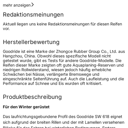
Geschwindigkeitsindex
T
mehr anzeigen
Redaktionsmeinungen
Höchstgeschwindigkeit
190 km/h
Aktuell liegen uns keine Redaktionsmeinungen für diesen Reifen
Lastindex
77
vor.
Höchstlast
412 kg
Herstellerbewertung
Goodride ist eine Marke der Zhongce Rubber Group Co., Ltd. aus
Generelle Merkmale
Hangzhou, China. Obwohl dieses spezifische Modell nicht
getestet wurde, gibt es Tests für andere Goodride-Modelle. Die
Fahrzeugtyp
PKW
Reifen dieser Marke zeigten oft gute Aquaplaning-Reserven und
niedrigen Rollwiderstand, wiesen jedoch häufig erhebliche
Verwendung
Winterreifen
Schwächen bei Nässe, verlängerte Bremswege und
eingeschränkte Seitenführung auf. Auch die Laufleistung und die
Modellname
SW 618
Performance auf Schnee und Eis wurden oft kritisiert.
Fahrzeugart
PKW & SUV
Produktbeschreibung
Weitere Eigenschaften
Für den Winter gerüstet
Das laufrichtungsgebundene Profil des Goodride SW 618 eignet
Schlauchtyp
TL
sich aufgrund der breiten Rillen und der mit Lamellen versehenen
Blöcke für das Fahren bei winterlichen Bedingungen. Erstere