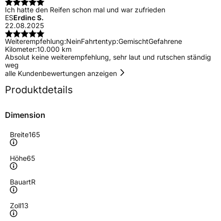
Ich hatte den Reifen schon mal und war zufrieden
ES
Erdinc S.
22.08.2025
Weiterempfehlung:
Nein
Fahrtentyp:
Gemischt
Gefahrene
Kilometer:
10.000 km
Absolut keine weiterempfehlung, sehr laut und rutschen ständig
weg
alle Kundenbewertungen anzeigen
Produktdetails
Dimension
Breite
165
Höhe
65
Bauart
R
Zoll
13