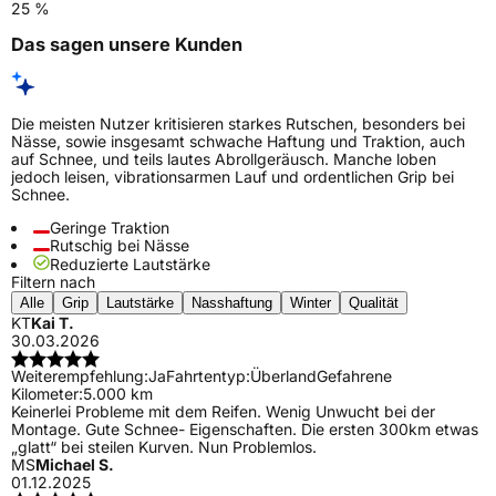
25 %
Das sagen unsere Kunden
Die meisten Nutzer kritisieren starkes Rutschen, besonders bei
Nässe, sowie insgesamt schwache Haftung und Traktion, auch
auf Schnee, und teils lautes Abrollgeräusch. Manche loben
jedoch leisen, vibrationsarmen Lauf und ordentlichen Grip bei
Schnee.
Geringe Traktion
Rutschig bei Nässe
Reduzierte Lautstärke
Filtern nach
Alle
Grip
Lautstärke
Nasshaftung
Winter
Qualität
KT
Kai T.
30.03.2026
Weiterempfehlung:
Ja
Fahrtentyp:
Überland
Gefahrene
Kilometer:
5.000 km
Keinerlei Probleme mit dem Reifen. Wenig Unwucht bei der
Montage. Gute Schnee- Eigenschaften. Die ersten 300km etwas
„glatt“ bei steilen Kurven. Nun Problemlos.
MS
Michael S.
01.12.2025