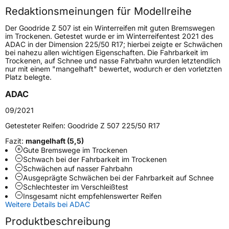
Redaktionsmeinungen für Modellreihe
Höchstgeschwindigkeit
240 km/h
Der Goodride Z 507 ist ein Winterreifen mit guten Bremswegen
Lastindex
102
im Trockenen. Getestet wurde er im Winterreifentest 2021 des
ADAC in der Dimension 225/50 R17; hierbei zeigte er Schwächen
bei nahezu allen wichtigen Eigenschaften. Die Fahrbarkeit im
Höchstlast
850 kg
Trockenen, auf Schnee und nasse Fahrbahn wurden letztendlich
nur mit einem "mangelhaft" bewertet, wodurch er den vorletzten
Gewicht (in kg)
12,57 kg
Platz belegte.
ADAC
Generelle Merkmale
09/2021
Fahrzeugtyp
PKW
Getesteter Reifen:
Goodride Z 507 225/50 R17
Verwendung
Winterreifen
Fazit:
mangelhaft (5,5)
Modellname
Z 507
Gute Bremswege im Trockenen
Schwach bei der Fahrbarkeit im Trockenen
Fahrzeugart
PKW & SUV
Schwächen auf nasser Fahrbahn
Ausgeprägte Schwächen bei der Fahrbarkeit auf Schnee
Schlechtester im Verschleißtest
Weitere Eigenschaften
Insgesamt nicht empfehlenswerter Reifen
Weitere Details bei ADAC
Schlauchtyp
TL
Produktbeschreibung