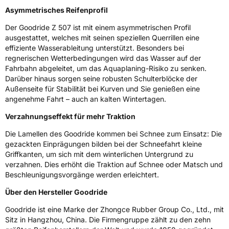
Zustand
Neureifen
Asymmetrisches Reifenprofil
Der Goodride Z 507 ist mit einem asymmetrischen Profil
M+S
Ja
ausgestattet, welches mit seinen speziellen Querrillen eine
Verstärkt
XL
effiziente Wasserableitung unterstützt. Besonders bei
regnerischen Wetterbedingungen wird das Wasser auf der
Fahrbahn abgeleitet, um das Aquaplaning-Risiko zu senken.
Felgenschutz
FR
Darüber hinaus sorgen seine robusten Schulterblöcke der
Außenseite für Stabilität bei Kurven und Sie genießen eine
angenehme Fahrt – auch an kalten Wintertagen.
EU Label
Verzahnungseffekt für mehr Traktion
Effizienz
C
Die Lamellen des Goodride kommen bei Schnee zum Einsatz: Die
gezackten Einprägungen bilden bei der Schneefahrt kleine
Nasshaftung
C
Griffkanten, um sich mit dem winterlichen Untergrund zu
verzahnen. Dies erhöht die Traktion auf Schnee oder Matsch und
Rollgeräusch (Klasse)
B
Beschleunigungsvorgänge werden erleichtert.
Über den Hersteller Goodride
Rollgeräusch (dB)
72
Goodride ist eine Marke der Zhongce Rubber Group Co., Ltd., mit
Fahrzeugklasse
C1
Sitz in Hangzhou, China. Die Firmengruppe zählt zu den zehn