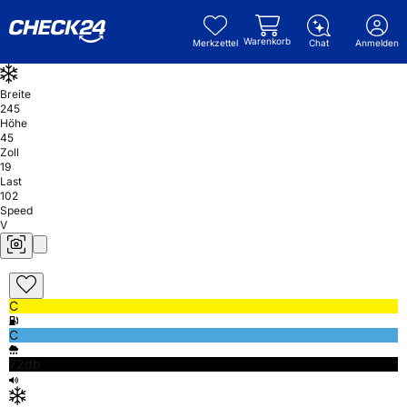
Warenkorb
Merkzettel
Chat
Anmelden
Breite
245
Höhe
45
Zoll
19
Last
102
Speed
V
C
C
72db