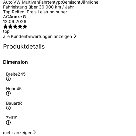
Auto:
VW Multivan
Fahrtentyp:
Gemischt
Jährliche
Fahrleistung:
über 30.000 km / Jahr
Top Reifen. Preis Leistung super
AG
Andre G.
12.06.2026
top
alle Kundenbewertungen anzeigen
Produktdetails
Dimension
Breite
245
Höhe
45
Bauart
R
Zoll
19
Geschwindigkeitsindex
V
mehr anzeigen