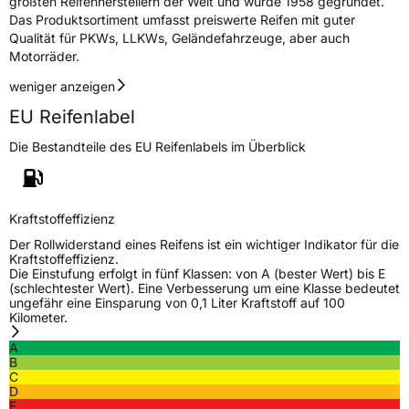
größten Reifenherstellern der Welt und wurde 1958 gegründet.
3PMSF / Schneeflockensymbol / Alpine-Symbol
Ja
Das Produktsortiment umfasst preiswerte Reifen mit guter
Qualität für PKWs, LLKWs, Geländefahrzeuge, aber auch
Eisgrip
Nein
Motorräder.
EPREL ID
461139
weniger anzeigen
EU Reifenlabel
Allgemeine Produktsicherheit (GPSR)
Die Bestandteile des EU Reifenlabels im Überblick
Herstellerkontakt
Zhongce Europe GmbH, Hollerithallee 17
30419 Hannover Nordrhein-Westfalen
Deutschland, leoliao@zc-rubber.com
Kraftstoffeffizienz
Der Rollwiderstand eines Reifens ist ein wichtiger Indikator für die
Kraftstoffeffizienz.
Die Einstufung erfolgt in fünf Klassen: von A (bester Wert) bis E
(schlechtester Wert). Eine Verbesserung um eine Klasse bedeutet
ungefähr eine Einsparung von 0,1 Liter Kraftstoff auf 100
Kilometer.
A
B
C
D
E