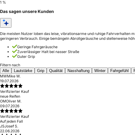
1 %
Das sagen unsere Kunden
Die meisten Nutzer loben das leise, vibrationsarme und ruhige Fahrverhalten m
geringeren Verbrauch. Einige bemängeln Abrollgeräusche und stellenweise höhe
Geringe Fahrgeräusche
Zuverlässiger Halt bei nasser Straße
Guter Grip
Filtern nach
Alle
Lautstärke
Grip
Qualität
Nasshaftung
Winter
Fahrgefühl
MW
Mike W.
19.07.2026
Verifizierter Kauf
neue Reifen
OM
Oliver M.
09.07.2026
Verifizierter Kauf
Auf jeden Fall
JS
Josef S.
22.06.2026