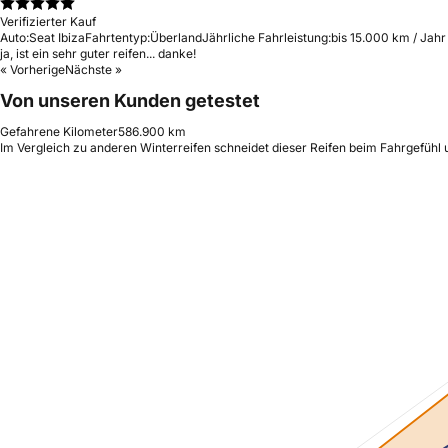
Verifizierter Kauf
Auto:
Seat Ibiza
Fahrtentyp:
Überland
Jährliche Fahrleistung:
bis 15.000 km / Jahr
ja, ist ein sehr guter reifen... danke!
« Vorherige
Nächste »
Von unseren Kunden getestet
Gefahrene Kilometer
586.900 km
Im Vergleich zu anderen Winterreifen schneidet dieser Reifen beim Fahrgefühl 