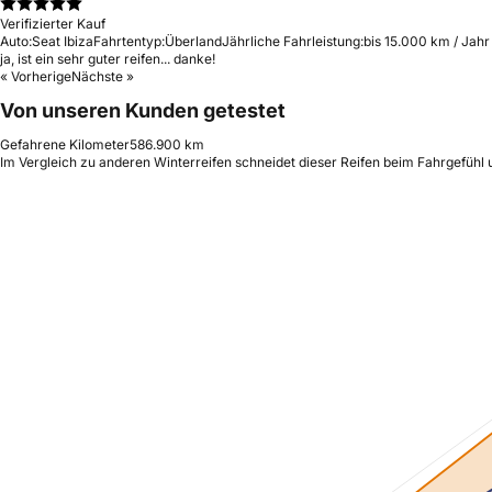
Verifizierter Kauf
Auto:
Seat Ibiza
Fahrtentyp:
Überland
Jährliche Fahrleistung:
bis 15.000 km / Jahr
ja, ist ein sehr guter reifen... danke!
« Vorherige
Nächste »
Von unseren Kunden getestet
Gefahrene Kilometer
586.900 km
Im Vergleich zu anderen Winterreifen schneidet dieser Reifen beim Fahrgefühl 