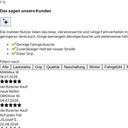
1 %
Das sagen unsere Kunden
Die meisten Nutzer loben das leise, vibrationsarme und ruhige Fahrverhalten m
geringeren Verbrauch. Einige bemängeln Abrollgeräusche und stellenweise höhe
Geringe Fahrgeräusche
Zuverlässiger Halt bei nasser Straße
Guter Grip
Filtern nach
Alle
Lautstärke
Grip
Qualität
Nasshaftung
Winter
Fahrgefühl
MW
Mike W.
19.07.2026
Verifizierter Kauf
neue Reifen
OM
Oliver M.
09.07.2026
Verifizierter Kauf
Auf jeden Fall
JS
Josef S.
22.06.2026