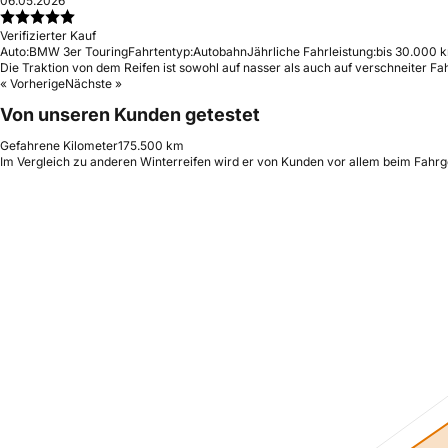
06.05.2026
Verifizierter Kauf
Auto:
BMW 3er Touring
Fahrtentyp:
Autobahn
Jährliche Fahrleistung:
bis 30.000 k
Die Traktion von dem Reifen ist sowohl auf nasser als auch auf verschneiter Fah
« Vorherige
Nächste »
Von unseren Kunden getestet
Gefahrene Kilometer
175.500 km
Im Vergleich zu anderen Winterreifen wird er von Kunden vor allem beim Fahrgef