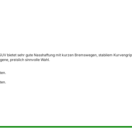
SUV bietet sehr gute Nasshaftung mit kurzen Bremswegen, stabilem Kurvengrip u
ene, preislich sinnvolle Wahl.
ten.
ten.