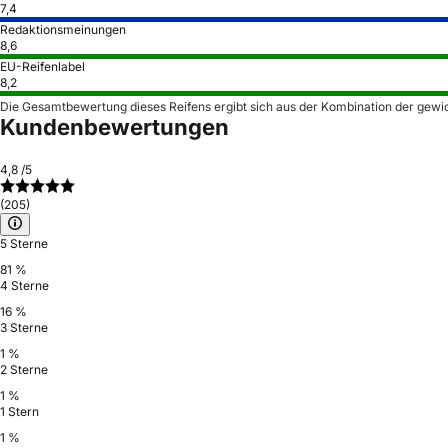
7,4
Redaktionsmeinungen
8,6
EU-Reifenlabel
8,2
Die Gesamtbewertung dieses Reifens ergibt sich aus der Kombination der gewi
Kundenbewertungen
4,8
/5
(205)
5 Sterne
81 %
4 Sterne
16 %
3 Sterne
1 %
2 Sterne
1 %
1 Stern
1 %