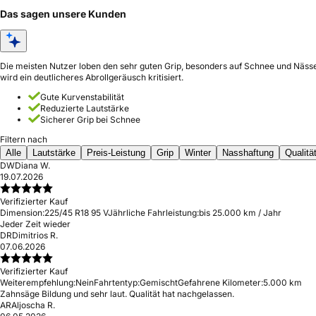
Das sagen unsere Kunden
Die meisten Nutzer loben den sehr guten Grip, besonders auf Schnee und Nässe
wird ein deutlicheres Abrollgeräusch kritisiert.
Gute Kurvenstabilität
Reduzierte Lautstärke
Sicherer Grip bei Schnee
Filtern nach
Alle
Lautstärke
Preis-Leistung
Grip
Winter
Nasshaftung
Qualitä
DW
Diana W.
19.07.2026
Verifizierter Kauf
Dimension:
225/45 R18 95 V
Jährliche Fahrleistung:
bis 25.000 km / Jahr
Jeder Zeit wieder
DR
Dimitrios R.
07.06.2026
Verifizierter Kauf
Weiterempfehlung:
Nein
Fahrtentyp:
Gemischt
Gefahrene Kilometer:
5.000 km
Zahnsäge Bildung und sehr laut. Qualität hat nachgelassen.
AR
Aljoscha R.