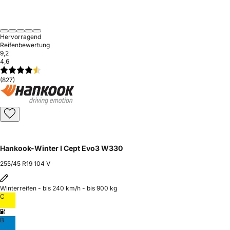
Hervorragend
Reifenbewertung
9,2
4,6
(827)
Hankook-Winter I Cept Evo3 W330
255/45 R19 104 V
Winterreifen - bis 240 km/h - bis 900 kg
C
B