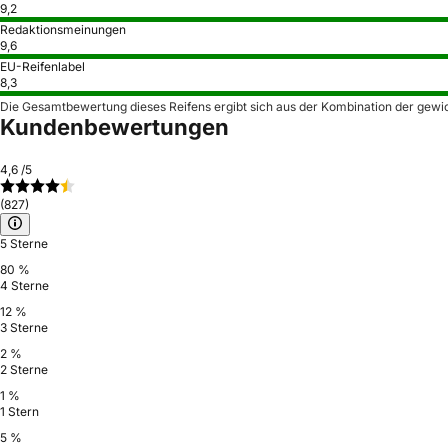
9,2
Redaktionsmeinungen
9,6
EU-Reifenlabel
8,3
Die Gesamtbewertung dieses Reifens ergibt sich aus der Kombination der gewi
Kundenbewertungen
4,6
/5
(827)
5 Sterne
80 %
4 Sterne
12 %
3 Sterne
2 %
2 Sterne
1 %
1 Stern
5 %