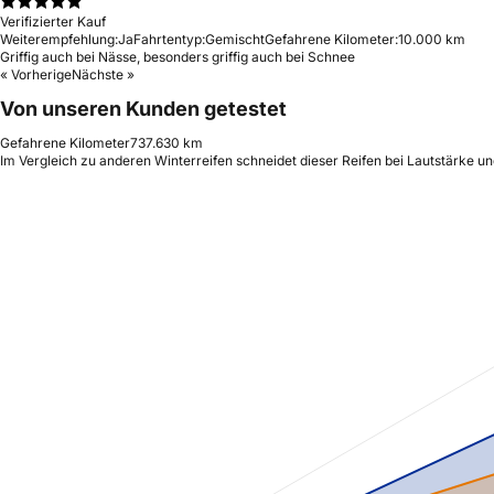
Verifizierter Kauf
Weiterempfehlung:
Ja
Fahrtentyp:
Gemischt
Gefahrene Kilometer:
10.000 km
Griffig auch bei Nässe, besonders griffig auch bei Schnee
« Vorherige
Nächste »
Von unseren Kunden getestet
Gefahrene Kilometer
737.630 km
Im Vergleich zu anderen Winterreifen schneidet dieser Reifen bei Lautstärke u