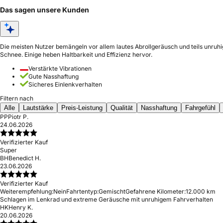
Das sagen unsere Kunden
Die meisten Nutzer bemängeln vor allem lautes Abrollgeräusch und teils unruhig
Schnee. Einige heben Haltbarkeit und Effizienz hervor.
Verstärkte Vibrationen
Gute Nasshaftung
Sicheres Einlenkverhalten
Filtern nach
Alle
Lautstärke
Preis-Leistung
Qualität
Nasshaftung
Fahrgefühl
PP
Piotr P.
24.06.2026
Verifizierter Kauf
Super
BH
Benedict H.
23.06.2026
Verifizierter Kauf
Weiterempfehlung:
Nein
Fahrtentyp:
Gemischt
Gefahrene Kilometer:
12.000 km
Schlagen im Lenkrad und extreme Geräusche mit unruhigem Fahrverhalten
HK
Henry K.
20.06.2026