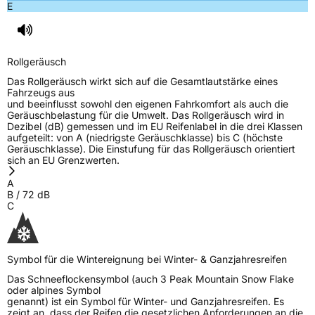
E
Rollgeräusch
Das Rollgeräusch wirkt sich auf die Gesamtlautstärke eines
Fahrzeugs aus
und beeinflusst sowohl den eigenen Fahrkomfort als auch die
Geräuschbelastung für die Umwelt. Das Rollgeräusch wird in
Dezibel (dB) gemessen und im EU Reifenlabel in die drei Klassen
aufgeteilt: von A (niedrigste Geräuschklasse) bis C (höchste
Geräuschklasse). Die Einstufung für das Rollgeräusch orientiert
sich an EU Grenzwerten.
A
B
/
72
dB
C
Symbol für die Wintereignung bei Winter- & Ganzjahresreifen
Das Schneeflockensymbol (auch 3 Peak Mountain Snow Flake
oder alpines Symbol
genannt) ist ein Symbol für Winter- und Ganzjahresreifen. Es
zeigt an, dass der Reifen die gesetzlichen Anforderungen an die