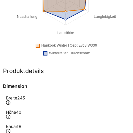
Produktdetails
Dimension
Breite
245
Höhe
40
Bauart
R