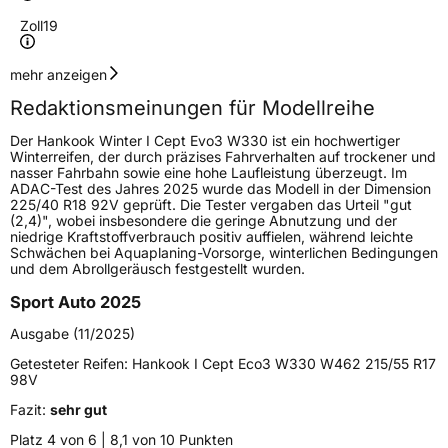
Zoll
19
Geschwindigkeitsindex
V
mehr anzeigen
Redaktionsmeinungen für Modellreihe
Höchstgeschwindigkeit
240 km/h
Der Hankook Winter I Cept Evo3 W330 ist ein hochwertiger
Lastindex
98
Winterreifen, der durch präzises Fahrverhalten auf trockener und
nasser Fahrbahn sowie eine hohe Laufleistung überzeugt. Im
ADAC-Test des Jahres 2025 wurde das Modell in der Dimension
Höchstlast
750 kg
225/40 R18 92V geprüft. Die Tester vergaben das Urteil "gut
(2,4)", wobei insbesondere die geringe Abnutzung und der
niedrige Kraftstoffverbrauch positiv auffielen, während leichte
Generelle Merkmale
Schwächen bei Aquaplaning-Vorsorge, winterlichen Bedingungen
und dem Abrollgeräusch festgestellt wurden.
Fahrzeugtyp
PKW
Sport Auto 2025
Verwendung
Winterreifen
Ausgabe (11/2025)
Modellname
Winter I Cept Evo3 W330
Getesteter Reifen:
Hankook I Cept Eco3 W330 W462 215/55 R17
Fahrzeugart
PKW & SUV
98V
Fazit:
sehr gut
Weitere Eigenschaften
Platz 4 von 6 | 8,1 von 10 Punkten