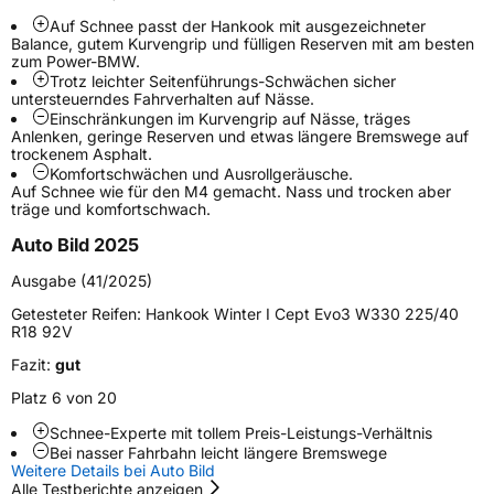
Schlauchtyp
TL
Auf Schnee passt der Hankook mit ausgezeichneter
Balance, gutem Kurvengrip und fülligen Reserven mit am besten
zum Power-BMW.
Zustand
Neureifen
Trotz leichter Seitenführungs-Schwächen sicher
untersteuerndes Fahrverhalten auf Nässe.
Einschränkungen im Kurvengrip auf Nässe, träges
M+S
Ja
Anlenken, geringe Reserven und etwas längere Bremswege auf
trockenem Asphalt.
Verstärkt
XL
Komfortschwächen und Ausrollgeräusche.
Auf Schnee wie für den M4 gemacht. Nass und trocken aber
träge und komfortschwach.
EU Label
Auto Bild 2025
Effizienz
D
Ausgabe (41/2025)
Getesteter Reifen:
Hankook Winter I Cept Evo3 W330 225/40
Nasshaftung
B
R18 92V
Fazit:
gut
Rollgeräusch (Klasse)
B
Platz 6 von 20
Rollgeräusch (dB)
72
Schnee-Experte mit tollem Preis-Leistungs-Verhältnis
Bei nasser Fahrbahn leicht längere Bremswege
Fahrzeugklasse
C1
Weitere Details bei Auto Bild
Alle Testberichte anzeigen