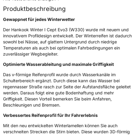
3PMSF / Schneeflockensymbol / Alpine-Symbol
Ja
Produktbeschreibung
Gewappnet für jedes Winterwetter
Eisgrip
Nein
Der Hankook Winter I Cept Evo3 (W330) wurde mit neuem und
EPREL ID
499955
innovativem Profildesign entwickelt. Der Winterreifen ist dadurch
sowohl bei Nässe, auf glattem Untergrund durch niedrige
Allgemeine Produktsicherheit (GPSR)
Temperaturen als auch bei optimalen Fahrbedingungen ein
zuverlässiger Wegbegleiter.
Herstellerkontakt
Hankook Tire Europe GmbH, Siemensstr. 14
D-63263 Neu-Isenburg Deutschland,
Optimierte Wasserableitung und maximale Griffigkeit
technik@hankookreifen.de
Das v-förmige Reifenprofil wurde durch Wasserkanäle im
Schulterbereich ergänzt. Durch diese kann das Wasser bei
regennasser Straße rasch zur Seite der Aufstandsfläche geleitet
werden. Daraus folgt eine gute Bodenhaftung und mehr
Griffigkeit. Diesen Vorteil bemerken Sie beim Anfahren,
Beschleunigen und Bremsen.
Verbessertes Reifenprofil für Ihr Fahrerlebnis
Mit den neu entwickelten Winterlamellen können Sie auch
verschneiten Strecken die Stirn bieten. Diese wurden 3D-förmig