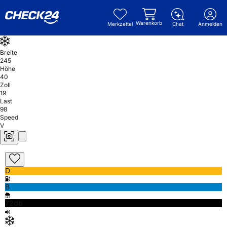
Warenkorb
Merkzettel
Chat
Anmelden
Breite
245
Höhe
40
Zoll
19
Last
98
Speed
V
D
B
72db