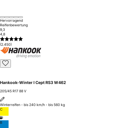
Hervorragend
Reifenbewertung
9,3
4,8
(2.450)
Hankook-Winter I Cept RS3 W462
205/45 R17 88 V
Winterreifen - bis 240 km/h - bis 560 kg
C
B