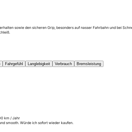
verhalten sowie den sicheren Grip, besonders auf nasser Fahrbahn und bei Sch
chleiß.
p
Fahrgefühl
Langlebigkeit
Verbrauch
Bremsleistung
00 km / Jahr
 und smooth. Würde ich sofort wieder kaufen.