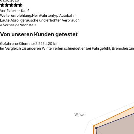
01.08.2026
Verifizierter Kauf
Weiterempfehlung:
Nein
Fahrtentyp:
Autobahn
Laute Abrollgeräusche und erhöhter Verbrauch
« Vorherige
Nächste »
Von unseren Kunden getestet
Gefahrene Kilometer
2.225.420 km
Im Vergleich zu anderen Winterreifen schneidet er bei Fahrgefühl, Bremsleistu