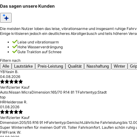
Das sagen unsere Kunden
Die meisten Nutzer loben das leise, vibrationsarme und insgesamt ruhige Fahr
Einige kritisieren jedoch ein deutlicheres Abrollgeräusch und teils höheren Vers
Leise und vibrationsarm
Hohe Wasserverdrängung
Gute Traktion auf Schnee
Filtern nach
Alle
Lautstärke
Preis-Leistung
Qualität
Nasshaftung
Winter
Gri
YB
Yasin B.
04.08.2026
Verifizierter Kauf
Auto:
Nissan Micra
Dimension:
165/70 R14 81 T
Fahrtentyp:
Stadt
top
HR
Heiderose R.
01.08.2026
Verifizierter Kauf
Dimension:
205/55 R16 91 H
Fahrtentyp:
Gemischt
Jährliche Fahrleistung:
bis 12.0
Super Winterreifen für meinen Golf VII. Toller Fahrkomfort. Laufen schön ruhig
FW
Frank W.