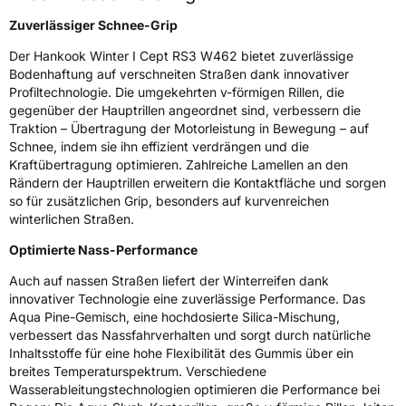
Zuverlässiger Schnee-Grip
3PMSF / Schneeflockensymbol / Alpine-Symbol
Ja
Der Hankook Winter I Cept RS3 W462 bietet zuverlässige
EPREL ID
1310512
Bodenhaftung auf verschneiten Straßen dank innovativer
Profiltechnologie. Die umgekehrten v-förmigen Rillen, die
Allgemeine Produktsicherheit (GPSR)
gegenüber der Hauptrillen angeordnet sind, verbessern die
Traktion – Übertragung der Motorleistung in Bewegung – auf
Herstellerkontakt
Hankook Tire Europe GmbH, Siemensstr. 14
Schnee, indem sie ihn effizient verdrängen und die
D-63263 Neu-Isenburg Deutschland,
Kraftübertragung optimieren. Zahlreiche Lamellen an den
technik@hankookreifen.de
Rändern der Hauptrillen erweitern die Kontaktfläche und sorgen
so für zusätzlichen Grip, besonders auf kurvenreichen
winterlichen Straßen.
Optimierte Nass-Performance
Auch auf nassen Straßen liefert der Winterreifen dank
innovativer Technologie eine zuverlässige Performance. Das
Aqua Pine-Gemisch, eine hochdosierte Silica-Mischung,
verbessert das Nassfahrverhalten und sorgt durch natürliche
Inhaltsstoffe für eine hohe Flexibilität des Gummis über ein
breites Temperaturspektrum. Verschiedene
Wasserableitungstechnologien optimieren die Performance bei