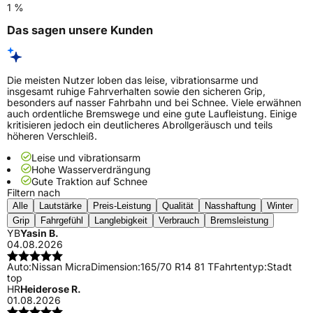
1 %
Das sagen unsere Kunden
Die meisten Nutzer loben das leise, vibrationsarme und
insgesamt ruhige Fahrverhalten sowie den sicheren Grip,
besonders auf nasser Fahrbahn und bei Schnee. Viele erwähnen
auch ordentliche Bremswege und eine gute Laufleistung. Einige
kritisieren jedoch ein deutlicheres Abrollgeräusch und teils
höheren Verschleiß.
Leise und vibrationsarm
Hohe Wasserverdrängung
Gute Traktion auf Schnee
Filtern nach
Alle
Lautstärke
Preis-Leistung
Qualität
Nasshaftung
Winter
Grip
Fahrgefühl
Langlebigkeit
Verbrauch
Bremsleistung
YB
Yasin B.
04.08.2026
Auto:
Nissan Micra
Dimension:
165/70 R14 81 T
Fahrtentyp:
Stadt
top
HR
Heiderose R.
01.08.2026