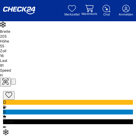
Warenkorb
Merkzettel
Chat
Anmelden
Breite
205
Höhe
55
Zoll
16
Last
91
Speed
H
D
B
72db