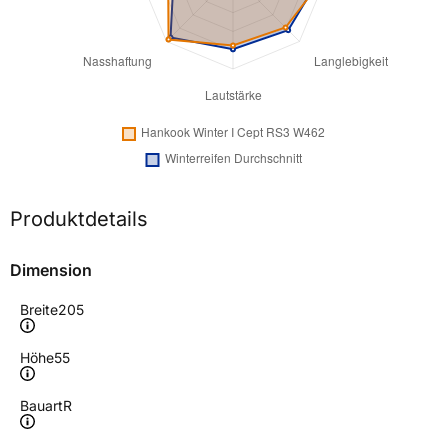
Produktdetails
Dimension
Breite
205
Höhe
55
Bauart
R