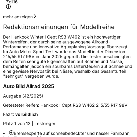
Zoll
16
Geschwindigkeitsindex
H
mehr anzeigen
Redaktionsmeinungen für Modellreihe
Höchstgeschwindigkeit
210 km/h
Der Hankook Winter I Cept RS3 W462 ist ein hochwertiger
Lastindex
91
Winterreifen, der durch seine ausgewogene Allround-
Performance und innovative Aquaplaning-Vorsorge überzeugt.
Im Auto Motor Sport Test wurde das Modell in der Dimension
Höchstlast
615 kg
215/55 R17 98V im Jahr 2025 geprüft. Die Tester bescheinigten
dem Reifen sehr gute Eigenschaften auf Schnee und Nässe,
Gewicht (in kg)
10,714 kg
bemängelten jedoch ein spürbares Untersteuern auf Schnee und
eine gewisse Nervosität bei Nässe, weshalb das Gesamturteil
"sehr gut" vergeben wurde.
Generelle Merkmale
Auto Bild Allrad 2025
Fahrzeugtyp
PKW
Ausgabe (42/2025)
Verwendung
Winterreifen
Getesteter Reifen:
Hankook I Cept RS3 W462 215/55 R17 98V
Modellname
Winter I Cept RS3 W462
Fazit:
vorbildlich
Fahrzeugart
PKW & SUV
Platz 1 von 12 | Testsieger
Bremsexperte auf schneebedeckter und nasser Fahrbahn,
Weitere Eigenschaften