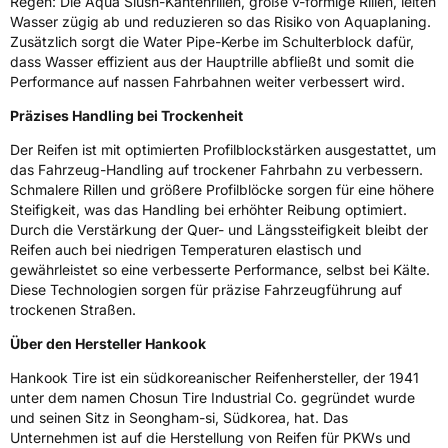
Regen: Die Aqua Slush-Kantenrillen, große v-förmige Rillen, leiten
Wasser zügig ab und reduzieren so das Risiko von Aquaplaning.
Zusätzlich sorgt die Water Pipe-Kerbe im Schulterblock dafür,
dass Wasser effizient aus der Hauptrille abfließt und somit die
Performance auf nassen Fahrbahnen weiter verbessert wird.
Präzises Handling bei Trockenheit
Der Reifen ist mit optimierten Profilblockstärken ausgestattet, um
das Fahrzeug-Handling auf trockener Fahrbahn zu verbessern.
Schmalere Rillen und größere Profilblöcke sorgen für eine höhere
Steifigkeit, was das Handling bei erhöhter Reibung optimiert.
Durch die Verstärkung der Quer- und Längssteifigkeit bleibt der
Reifen auch bei niedrigen Temperaturen elastisch und
gewährleistet so eine verbesserte Performance, selbst bei Kälte.
Diese Technologien sorgen für präzise Fahrzeugführung auf
trockenen Straßen.
Über den Hersteller Hankook
Hankook Tire ist ein südkoreanischer Reifenhersteller, der 1941
unter dem namen Chosun Tire Industrial Co. gegründet wurde
und seinen Sitz in Seongham-si, Südkorea, hat. Das
Unternehmen ist auf die Herstellung von Reifen für PKWs und