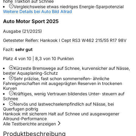
hohe Traktion auf Schnee
Vergleichsweise etwas niedriges Energie-Sparpotenzial
Schlauchtyp
TL
Weitere Details bei Auto Bild Allrad
Auto Motor Sport 2025
Zustand
Neureifen
Ausgabe (21/2025)
M+S
Ja
Getesteter Reifen:
Hankook I Cept RS3 W462 215/55 R17 98V
Runflat
RFT
Fazit:
sehr gut
Platz 4 von 10 | 8,3 von 10 Punkten
EU Label
Kürzeste Bremswege auf Schnee, kurvensicher auf Nässe,
bester Aquaplaning-Schutz
Effizienz
D
Sehr präzise, fast schon sommerreifen- ähnliche
Fahreigenschaften mit ausgeprägten Reserven in trockenen
Kurven
Nasshaftung
B
Kräftiges, wenig Vertrauen bildendes Unter- steuern auf
Schnee
Nervös und lastwechselempfindlich auf Nässe, bei
Rollgeräusch (Klasse)
B
Querfugen poltrig
Hankook mit sicherem Halt auf Schnee und ausgewogener
Allround-Performance
Rollgeräusch (dB)
72
Alle Testberichte anzeigen
Fahrzeugklasse
C1
Produktbeschreibung