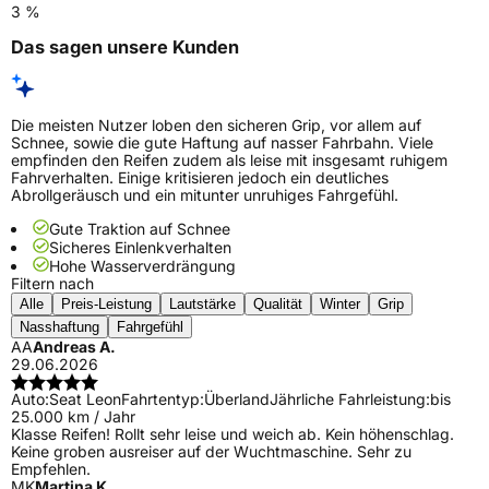
3 %
Das sagen unsere Kunden
Die meisten Nutzer loben den sicheren Grip, vor allem auf
Schnee, sowie die gute Haftung auf nasser Fahrbahn. Viele
empfinden den Reifen zudem als leise mit insgesamt ruhigem
Fahrverhalten. Einige kritisieren jedoch ein deutliches
Abrollgeräusch und ein mitunter unruhiges Fahrgefühl.
Gute Traktion auf Schnee
Sicheres Einlenkverhalten
Hohe Wasserverdrängung
Filtern nach
Alle
Preis-Leistung
Lautstärke
Qualität
Winter
Grip
Nasshaftung
Fahrgefühl
AA
Andreas A.
29.06.2026
Auto:
Seat Leon
Fahrtentyp:
Überland
Jährliche Fahrleistung:
bis
25.000 km / Jahr
Klasse Reifen! Rollt sehr leise und weich ab. Kein höhenschlag.
Keine groben ausreiser auf der Wuchtmaschine. Sehr zu
Empfehlen.
MK
Martina K.