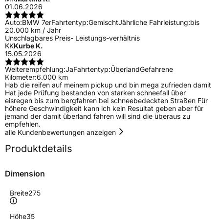
01.06.2026
Auto:
BMW 7er
Fahrtentyp:
Gemischt
Jährliche Fahrleistung:
bis
20.000 km / Jahr
Unschlagbares Preis- Leistungs-verhältnis
KK
Kurbe K.
15.05.2026
Weiterempfehlung:
Ja
Fahrtentyp:
Überland
Gefahrene
Kilometer:
6.000 km
Hab die reifen auf meinem pickup und bin mega zufrieden damit
Hat jede Prüfung bestanden von starken schneefall über
eisregen bis zum bergfahren bei schneebedeckten Straßen Für
höhere Geschwindigkeit kann ich kein Resultat geben aber für
jemand der damit überland fahren will sind die überaus zu
empfehlen.
alle Kundenbewertungen anzeigen
Produktdetails
Dimension
Breite
275
Höhe
35