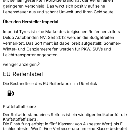
Mit seinem gesenkten Rollwiderstand hat der Reifen einen
Rollgeräusch (dB)
73
geringeren Verschleiß. Das wirkt sich positiv auf seine
Fahrzeugklasse
C1
Lebensdauer aus und schont Umwelt und Ihren Geldbeutel.
Über den Hersteller Imperial
3PMSF / Schneeflockensymbol / Alpine-Symbol
Ja
Imperial Tyres ist eine Marke des belgischen Reifenherstellers
Deldo Autobanden NV. Seit 2012 werden die Budgetreifen
EPREL ID
925652
vermarktet. Das Sortiment ist dabei breit aufgestellt: Sommer-
Winter- und Ganzjahresreifen werden für PKW, SUVs und
Allgemeine Produktsicherheit (GPSR)
Leichttransporter angeboten.
Herstellerkontakt
Deldo Autobanden NV, Essensteenweg 113
weniger anzeigen
2930 Brasschaat, compliance@deldo.com
EU Reifenlabel
Die Bestandteile des EU Reifenlabels im Überblick
Kraftstoffeffizienz
Der Rollwiderstand eines Reifens ist ein wichtiger Indikator für die
Kraftstoffeffizienz.
Die Einstufung erfolgt in fünf Klassen: von A (bester Wert) bis E
(schlechtester Wert). Eine Verbesserung um eine Klasse bedeutet