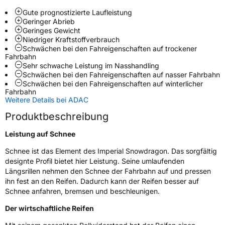
Gute prognostizierte Laufleistung
Geringer Abrieb
Weitere Eigenschaften
Geringes Gewicht
Niedriger Kraftstoffverbrauch
Schlauchtyp
TL
Schwächen bei den Fahreigenschaften auf trockener
Fahrbahn
Sehr schwache Leistung im Nasshandling
Zustand
Neureifen
Schwächen bei den Fahreigenschaften auf nasser Fahrbahn
Schwächen bei den Fahreigenschaften auf winterlicher
Fahrbahn
M+S
Ja
Weitere Details bei ADAC
Verstärkt
XL
Produktbeschreibung
Leistung auf Schnee
EU Label
Schnee ist das Element des Imperial Snowdragon. Das sorgfältig
Effizienz
C
designte Profil bietet hier Leistung. Seine umlaufenden
Längsrillen nehmen den Schnee der Fahrbahn auf und pressen
Nasshaftung
C
ihn fest an den Reifen. Dadurch kann der Reifen besser auf
Schnee anfahren, bremsen und beschleunigen.
Rollgeräusch (Klasse)
B
Der wirtschaftliche Reifen