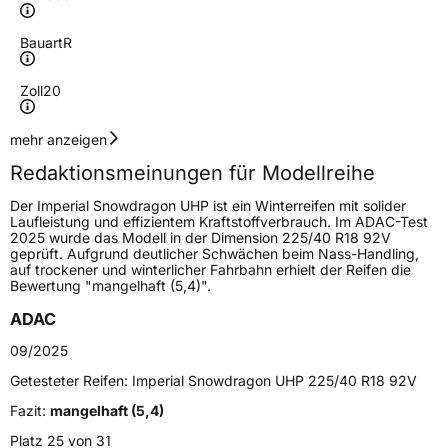
Bauart
R
Zoll
20
Geschwindigkeitsindex
V
mehr anzeigen
Redaktionsmeinungen für Modellreihe
Höchstgeschwindigkeit
240 km/h
Der Imperial Snowdragon UHP ist ein Winterreifen mit solider
Lastindex
102
Laufleistung und effizientem Kraftstoffverbrauch. Im ADAC-Test
2025 wurde das Modell in der Dimension 225/40 R18 92V
geprüft. Aufgrund deutlicher Schwächen beim Nass-Handling,
Höchstlast
850 kg
auf trockener und winterlicher Fahrbahn erhielt der Reifen die
Bewertung "mangelhaft (5,4)".
Generelle Merkmale
ADAC
Fahrzeugtyp
PKW
09/2025
Verwendung
Winterreifen
Getesteter Reifen:
Imperial Snowdragon UHP 225/40 R18 92V
Modellname
Snowdragon UHP
Fazit:
mangelhaft (5,4)
Fahrzeugart
PKW & SUV
Platz 25 von 31