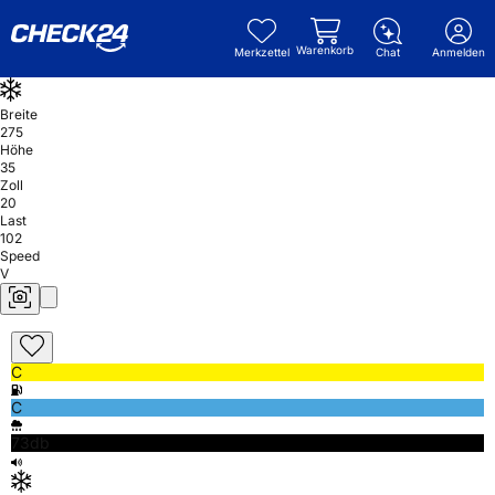
Warenkorb
Merkzettel
Chat
Anmelden
Breite
275
Höhe
35
Zoll
20
Last
102
Speed
V
C
C
73db