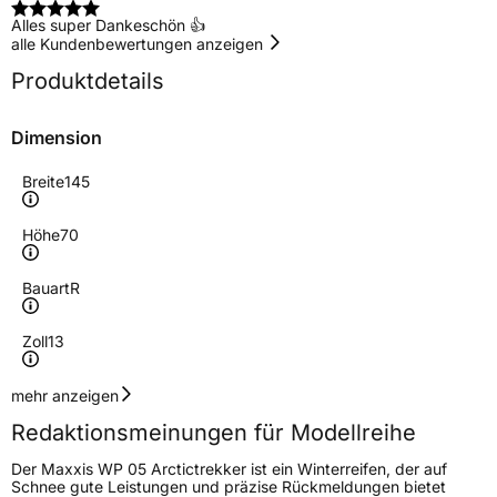
Alles super Dankeschön 👍
alle Kundenbewertungen anzeigen
Produktdetails
Dimension
Breite
145
Höhe
70
Bauart
R
Zoll
13
Geschwindigkeitsindex
T
mehr anzeigen
Redaktionsmeinungen für Modellreihe
Höchstgeschwindigkeit
190 km/h
Der Maxxis WP 05 Arctictrekker ist ein Winterreifen, der auf
Lastindex
71
Schnee gute Leistungen und präzise Rückmeldungen bietet