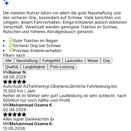
Die meisten Nutzer loben vor allem die gute Nasshaftung und
den sicheren Grip, besonders auf Schnee. Viele berichten von
ruhigem, leisem Fahrverhalten. Einige kritisieren jedoch stärkeren
Verschleiß. Vereinzelt werden geringere Traktion im Schnee,
Rutschen und höheres Abrollgeräusch genannt.
Gute Traktion im Regen
Sicherer Grip bei Schnee
Präzises Einlenkverhalten
Filtern nach
Alle
Nasshaftung
Fahrgefühl
Lautstärke
Winter
Grip
Qualität
Langlebigkeit
Preis-Leistung
RN
Rainer N.
08.06.2026
Auto:
Audi A2
Fahrtentyp:
Überland
Jährliche Fahrleistung:
bis
15.000 km / Jahr
Reifen ist im Winter sehr gut! Laufleistung ist sehr schlecht, nach
5000km nur noch hälfte vom Profil!
MK
Mohammad Osama K.
02.06.2026
Alles super Dankeschön 👍
MK
Mohammad Osama K.
13.05.2026