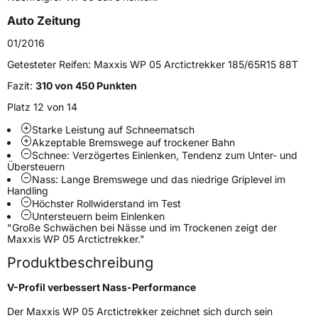
EU Label
Auto Zeitung
01/2016
Effizienz
E
Getesteter Reifen:
Maxxis WP 05 Arctictrekker 185/65R15 88T
Nasshaftung
C
Fazit:
310 von 450 Punkten
Platz 12 von 14
Rollgeräusch (Klasse)
B
Starke Leistung auf Schneematsch
Akzeptable Bremswege auf trockener Bahn
Rollgeräusch (dB)
69
Schnee: Verzögertes Einlenken, Tendenz zum Unter- und
Übersteuern
Fahrzeugklasse
C1
Nass: Lange Bremswege und das niedrige Griplevel im
Handling
3PMSF / Schneeflockensymbol / Alpine-Symbol
Ja
Höchster Rollwiderstand im Test
Untersteuern beim Einlenken
"Große Schwächen bei Nässe und im Trockenen zeigt der
Eisgrip
Nein
Maxxis WP 05 Arctictrekker."
EPREL ID
426154
Produktbeschreibung
Allgemeine Produktsicherheit (GPSR)
V-Profil verbessert Nass-Performance
Der Maxxis WP 05 Arctictrekker zeichnet sich durch sein
Herstellerkontakt
Maxxis Tech Center Europe B.V.,