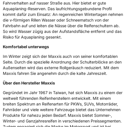
Fahrverhalten auf nasser Straße aus. Hier bietet er gute
Neutronenlaan 7 5405NG Uden Noord
Brabant Niederlande,
Aquaplaning-Reserven. Das laufrichtungsgebundene Profil
regulation@maxxistce.nl
kommt dafür zum Einsatz: An regenreichen Wintertagen nehmen
die v-förmigen Rillen Wasser oder Schneematsch von der
Fahrbahn auf und leiten die Nässe über die Reifenschultern ab.
So wird Wasser zügig aus der Aufstandsfläche entfernt und das
Risiko für Aquaplaning gesenkt.
Komfortabel unterwegs
Im Winter zeigt sich der Maxxis auch von seiner komfortablen
Seite. Durch die spezielle Anordnung der Schulterblöcke an den
Außenseiten wird das externe Rollgeräusch reduziert. Mit dem
Maxxis fahren Sie angenehm durch die kalte Jahreszeit.
Über den Hersteller Maxxis
Gegründet im Jahr 1967 in Taiwan, hat sich Maxxis zu einem der
weltweit führenden Reifenherstellern entwickelt. Mit einem
breiten Spektrum an Reifenarten für PKWs, SUVs, Motorräder,
Fahrräder und viele weitere Fahrzeuge bietet das Unternehmen
Produkte für nahezu jeden Bedarf. Maxxis bietet Sommer-,
Winter- und Ganzjahresreifen in verschiedenen Preissegmenten.
Zudem engagiert sich die Marke im Motorsport und ist bei