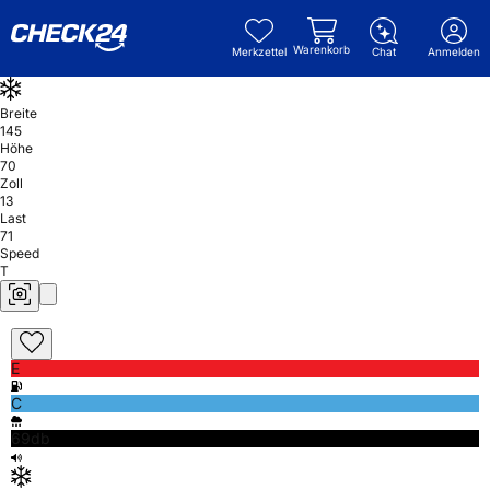
Warenkorb
Merkzettel
Chat
Anmelden
Breite
145
Höhe
70
Zoll
13
Last
71
Speed
T
E
C
69db