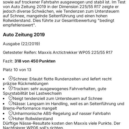
sowie auf trockener Fahrbahn ausgewogen und stabil ist. Im Test
von Auto Zeitung 2019 in der Dimension 225/55 R17 zeigte er
Höchstlast
345 kg
jedoch diverse Schwächen, wie Tendenzen zum Untersteuern
auf Schnee, mangelnde Seitenführung und einen hohen
Gewicht (in kg)
5,241 kg
Rollwiderstand. Dies führte zur Gesamtbewertung "bedingt
empfehlenswert".
Generelle Merkmale
Auto Zeitung 2019
Fahrzeugtyp
PKW
Ausgabe (22/2019)
Verwendung
Winterreifen
Getesteter Reifen:
Maxxis Arctictrekker WP05 225/55 R17
Modellname
WP 05 Arctictrekker
Fazit:
318 von 450 Punkten
Fahrzeugart
PKW & SUV
Platz 10 von 13
Schnee: Erlaubt flotte Rundenzeiten und liefert recht
präzise Rückmeldungen
Weitere Eigenschaften
Trocken: sehr ausgewogenes Fahrverhalten, gute
Spurstabilität bei Lastwechseln
Schlauchtyp
TL
Neigt tendenziell zum Untersteuern auf Schnee
Nässe: Langsam im Handling, weil es an Seitenführung und
Brems-Performance mangelt
Zustand
Neureifen
Unharmonische ABS-Regelung auf nasser Fahrbahn
Hoher Rollwiderstand
Dürftige Nässe-Resultate kosten den Maxxis viele Punkte. Der
M+S
Ja
Nachfolgrer WP06 soll's richten.