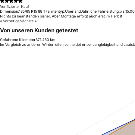
Verifizierter Kauf
Dimension:
185/65 R15 88 T
Fahrtentyp:
Überland
Jährliche Fahrleistung:
bis 15.0
Nichts zu beanstanden bisher. Aber Montage erfolgt auch erst im Herbst.
« Vorherige
Nächste »
Von unseren Kunden getestet
Gefahrene Kilometer
371.450 km
Im Vergleich zu anderen Winterreifen schneidet er bei Langlebigkeit und Lauts