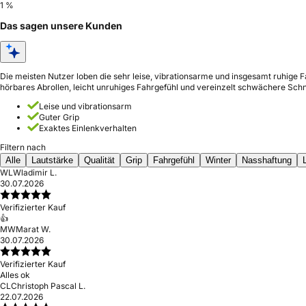
1 %
Das sagen unsere Kunden
Die meisten Nutzer loben die sehr leise, vibrationsarme und insgesamt ruhige 
hörbares Abrollen, leicht unruhiges Fahrgefühl und vereinzelt schwächere Schn
Leise und vibrationsarm
Guter Grip
Exaktes Einlenkverhalten
Filtern nach
Alle
Lautstärke
Qualität
Grip
Fahrgefühl
Winter
Nasshaftung
WL
Wladimir L.
30.07.2026
Verifizierter Kauf
👍
MW
Marat W.
30.07.2026
Verifizierter Kauf
Alles ok
CL
Christoph Pascal L.
22.07.2026