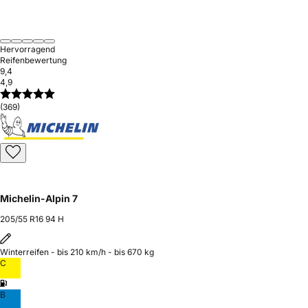
Hervorragend
Reifenbewertung
9,4
4,9
(369)
Michelin-Alpin 7
205/55 R16 94 H
Winterreifen - bis 210 km/h - bis 670 kg
C
B