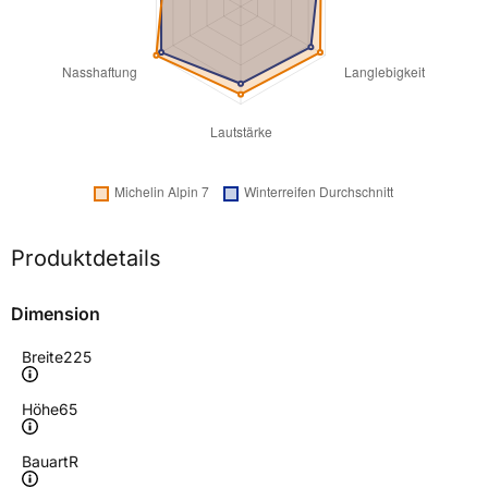
Produktdetails
Dimension
Breite
225
Höhe
65
Bauart
R