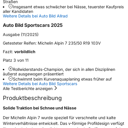
Straßen
Weitere Eigenschaften
Insgesamt etwas schwächer bei Nässe, teuerster Kaufpreis
aller Kandidaten
Schlauchtyp
TL
Weitere Details bei Auto Bild Allrad
Auto Bild Sportscars 2025
Zustand
Neureifen
Ausgabe (11/2025)
M+S
Ja
Getesteter Reifen:
Michelin Alpin 7 235/50 R19 103V
Verstärkt
XL
Fazit:
vorbildlich
Platz 3 von 11
EU Label
Rollwiderstands-Champion, der sich in allen Disziplinen
äußerst ausgewogen präsentiert
Effizienz
B
Schwimmt beim Kurvenaquaplaning etwas früher auf
Weitere Details bei Auto Bild Sportscars
Alle Testberichte anzeigen
Nasshaftung
B
Produktbeschreibung
Rollgeräusch (Klasse)
B
Solide Traktion bei Schnee und Nässe
Der Michelin Alpin 7 wurde speziell für verschneite und kalte
Rollgeräusch (dB)
71
Winterverhältnisse entwickelt. Das v-förmige Profildesign verfügt