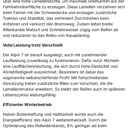
Fahrzeugklasse
C1
über eine hohe Lamellendichte, um maximale Greifkanten auf der
Fahrbahnoberfläche zu erzeugen. Diese Lamellen verzahnen sich
beim Fahren mit der Schneedecke und erzeugen zusätzliche
3PMSF / Schneeflockensymbol / Alpine-Symbol
Ja
Traktion und Stabilität, das verhindert Durchdrehen beim
Anfahren und verkürzt den Bremsweg. Zudem leiten breite
EPREL ID
1874805
Rillenkanäle Matsch und Schmelzwasser zügig vom Reifen ab
und reduzieren so das Risiko von Aquaplaning.
Allgemeine Produktsicherheit (GPSR)
Volle Leistung trotz Verschleiß
Herstellerkontakt
MANUFACTURE FRANCAISE DES
Der Alpin 7 ist darauf ausgelegt, auch mit zunehmender
PNEUMATIQUES MICHELIN, place des
Carmes-Déchaux 23 63000 Clermont-
Laufleistung zuverlässig zu funktionieren. Dafür nutzt Michelin
Ferrand Frankreich, contact@tc.michelin.eu
eine Laufflächenmischung, die sich durch hohe Elastizität und
Abriebfestigkeit auszeichnet. Besonders ist dabei das
sogenannte selbstschärfende Profil: Mit fortschreitender
Abnutzung treten zusätzliche Rillen zum Vorschein, die die
Lamellenstruktur erweitern. So bleibt der Reifen auch im späteren
Lebenszyklus leistungsfähig.
Effizienter Winterbetrieb
Neben Bodenhaftung und Haltbarkeit wurde auch die
Energieeffizienz des Alpin 7 weiterentwickelt. Durch die
Optimierung des Rollwiderstands, 9% geringer als beim