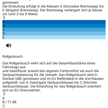
gemessen.
Die Einstufung erfolgt in die Klassen A (kürzester Bremsweg) bis
E (längster Bremsweg). Der Bremsweg verlängert sich je Klasse
um rund 3 bis 6 Meter.
A
B
C
D
E
Rollgeräusch
Das Rollgeräusch wirkt sich auf die Gesamtlautstärke eines
Fahrzeugs aus
und beeinflusst sowohl den eigenen Fahrkomfort als auch die
Geräuschbelastung für die Umwelt. Das Rollgeräusch wird in
Dezibel (dB) gemessen und im EU Reifenlabel in die drei Klassen
aufgeteilt: von A (niedrigste Geräuschklasse) bis C (höchste
Geräuschklasse). Die Einstufung für das Rollgeräusch orientiert
sich an EU Grenzwerten.
A
B
/
71
dB
C