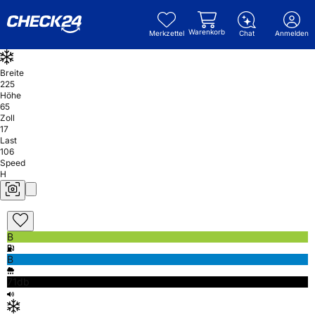
Warenkorb
Merkzettel
Chat
Anmelden
Breite
225
Höhe
65
Zoll
17
Last
106
Speed
H
B
B
71db