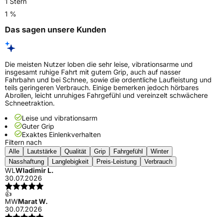
1 Stern
1 %
Das sagen unsere Kunden
Die meisten Nutzer loben die sehr leise, vibrationsarme und
insgesamt ruhige Fahrt mit gutem Grip, auch auf nasser
Fahrbahn und bei Schnee, sowie die ordentliche Laufleistung und
teils geringeren Verbrauch. Einige bemerken jedoch hörbares
Abrollen, leicht unruhiges Fahrgefühl und vereinzelt schwächere
Schneetraktion.
Leise und vibrationsarm
Guter Grip
Exaktes Einlenkverhalten
Filtern nach
Alle
Lautstärke
Qualität
Grip
Fahrgefühl
Winter
Nasshaftung
Langlebigkeit
Preis-Leistung
Verbrauch
WL
Wladimir L.
30.07.2026
👍
MW
Marat W.
30.07.2026