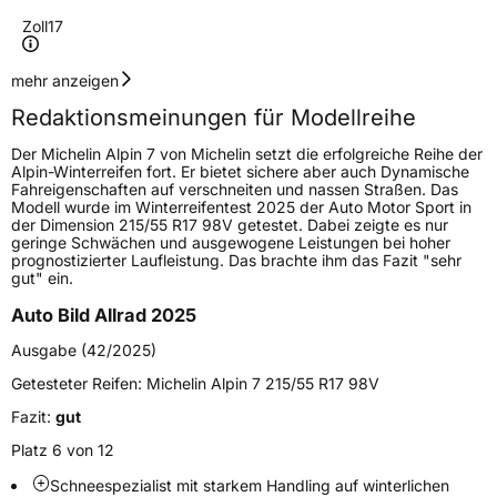
Zoll
17
Geschwindigkeitsindex
H
mehr anzeigen
Redaktionsmeinungen für Modellreihe
Höchstgeschwindigkeit
210 km/h
Der Michelin Alpin 7 von Michelin setzt die erfolgreiche Reihe der
Lastindex
106
Alpin-Winterreifen fort. Er bietet sichere aber auch Dynamische
Fahreigenschaften auf verschneiten und nassen Straßen. Das
Modell wurde im Winterreifentest 2025 der Auto Motor Sport in
Höchstlast
950 kg
der Dimension 215/55 R17 98V getestet. Dabei zeigte es nur
geringe Schwächen und ausgewogene Leistungen bei hoher
Gewicht (in kg)
11,826 kg
prognostizierter Laufleistung. Das brachte ihm das Fazit "sehr
gut" ein.
Generelle Merkmale
Auto Bild Allrad 2025
Fahrzeugtyp
PKW
Ausgabe (42/2025)
Verwendung
Winterreifen
Getesteter Reifen:
Michelin Alpin 7 215/55 R17 98V
Modellname
Alpin 7
Fazit:
gut
Fahrzeugart
PKW & SUV
Platz 6 von 12
Schneespezialist mit starkem Handling auf winterlichen