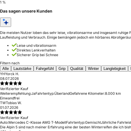
1 %
Das sagen unsere Kunden
Die meisten Nutzer loben das sehr leise, vibrationsarme und insgesamt ruhige F
Laufleistung und Verbrauch. Einige bemängeln jedoch ein hörbares Abrollgeräu
Leise und vibrationsarm
Direktes Lenkverhalten
Sicherer Grip bei Schnee
Filtern nach
Alle
Lautstärke
Fahrgefühl
Grip
Qualität
Winter
Langlebigkeit
YH
Yorck H.
08.07.2026
Verifizierter Kauf
Weiterempfehlung:
Ja
Fahrtentyp:
Überland
Gefahrene Kilometer:
8.000 km
Einwandfrei
TW
Tobias W.
01.07.2026
Verifizierter Kauf
Auto:
Mercedes C-Klasse AMG T-Modell
Fahrtentyp:
Gemischt
Jährliche Fahrleis
Die Alpin 5 sind nach meiner Erfahrung eine der besten Winterreifen die ich bis