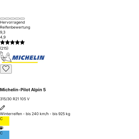
Hervorragend
Reifenbewertung
9,3
4,9
(215)
Michelin-Pilot Alpin 5
315/30 R21 105 V
Winterreifen - bis 240 km/h - bis 925 kg
C
C