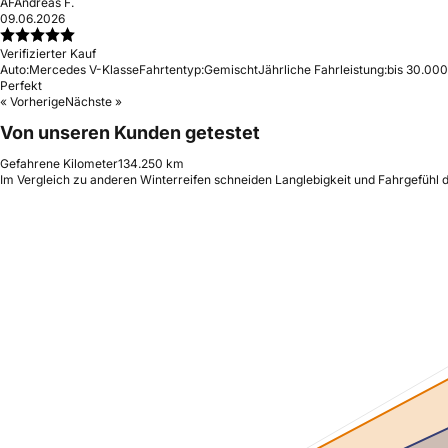
AF
Andreas F.
09.06.2026
Verifizierter Kauf
Auto:
Mercedes V-Klasse
Fahrtentyp:
Gemischt
Jährliche Fahrleistung:
bis 30.000
Perfekt
« Vorherige
Nächste »
Von unseren Kunden getestet
Gefahrene Kilometer
134.250 km
Im Vergleich zu anderen Winterreifen schneiden Langlebigkeit und Fahrgefühl d