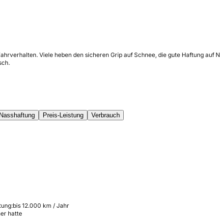
ahrverhalten. Viele heben den sicheren Grip auf Schnee, die gute Haftung auf N
sch.
Nasshaftung
Preis-Leistung
Verbrauch
tung:
bis 12.000 km / Jahr
her hatte