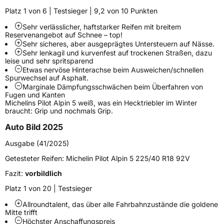
Platz 1 von 6 | Testsieger | 9,2 von 10 Punkten
Weitere Eigenschaften
Sehr verlässlicher, haftstarker Reifen mit breitem
Reservenangebot auf Schnee – top!
Schlauchtyp
TL
Sehr sicheres, aber ausgeprägtes Untersteuern auf Nässe.
Sehr lenkagil und kurvenfest auf trockenen Straßen, dazu
leise und sehr spritsparend
Zustand
Neureifen
Etwas nervöse Hinterachse beim Ausweichen/schnellen
Spurwechsel auf Asphalt.
Marginale Dämpfungsschwächen beim Überfahren von
M+S
Ja
Fugen und Kanten
Michelins Pilot Alpin 5 weiß, was ein Hecktriebler im Winter
Verstärkt
XL
braucht: Grip und nochmals Grip.
Auto Bild 2025
EU Label
Ausgabe (41/2025)
Effizienz
C
Getesteter Reifen:
Michelin Pilot Alpin 5 225/40 R18 92V
Fazit:
vorbildlich
Nasshaftung
B
Platz 1 von 20 | Testsieger
Rollgeräusch (Klasse)
A
Allroundtalent, das über alle Fahrbahnzustände die goldene
Mitte trifft
Höchster Anschaffungspreis