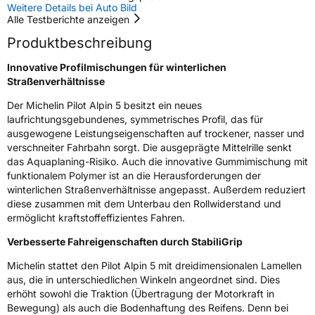
Rollgeräusch (dB)
71
Weitere Details bei Auto Bild
Alle Testberichte anzeigen
Fahrzeugklasse
C1
Produktbeschreibung
3PMSF / Schneeflockensymbol / Alpine-Symbol
Ja
Innovative Profilmischungen für winterlichen
Straßenverhältnisse
Eisgrip
Nein
Der Michelin Pilot Alpin 5 besitzt ein neues
EPREL ID
410570
laufrichtungsgebundenes, symmetrisches Profil, das für
ausgewogene Leistungseigenschaften auf trockener, nasser und
Allgemeine Produktsicherheit (GPSR)
verschneiter Fahrbahn sorgt. Die ausgeprägte Mittelrille senkt
das Aquaplaning-Risiko. Auch die innovative Gummimischung mit
Herstellerkontakt
MANUFACTURE FRANCAISE DES
funktionalem Polymer ist an die Herausforderungen der
PNEUMATIQUES MICHELIN, place des
winterlichen Straßenverhältnisse angepasst. Außerdem reduziert
Carmes-Déchaux 23 63000 Clermont-
diese zusammen mit dem Unterbau den Rollwiderstand und
Ferrand Frankreich, contact@tc.michelin.eu
ermöglicht kraftstoffeffizientes Fahren.
Verbesserte Fahreigenschaften durch StabiliGrip
Michelin stattet den Pilot Alpin 5 mit dreidimensionalen Lamellen
aus, die in unterschiedlichen Winkeln angeordnet sind. Dies
erhöht sowohl die Traktion (Übertragung der Motorkraft in
Bewegung) als auch die Bodenhaftung des Reifens. Denn bei