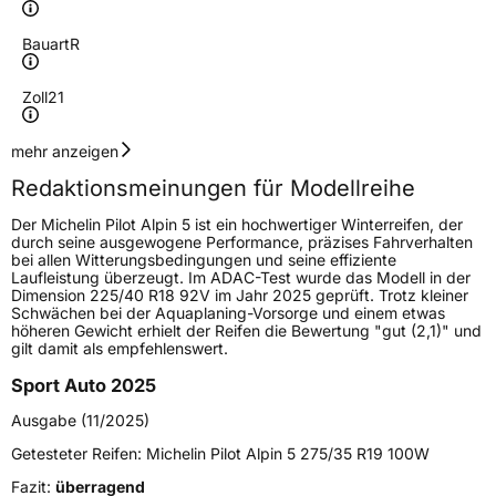
Bauart
R
Zoll
21
Geschwindigkeitsindex
V
mehr anzeigen
Redaktionsmeinungen für Modellreihe
Höchstgeschwindigkeit
240 km/h
Der Michelin Pilot Alpin 5 ist ein hochwertiger Winterreifen, der
Lastindex
105
durch seine ausgewogene Performance, präzises Fahrverhalten
bei allen Witterungsbedingungen und seine effiziente
Laufleistung überzeugt. Im ADAC-Test wurde das Modell in der
Höchstlast
925 kg
Dimension 225/40 R18 92V im Jahr 2025 geprüft. Trotz kleiner
Schwächen bei der Aquaplaning-Vorsorge und einem etwas
höheren Gewicht erhielt der Reifen die Bewertung "gut (2,1)" und
Generelle Merkmale
gilt damit als empfehlenswert.
Fahrzeugtyp
PKW
Sport Auto 2025
Verwendung
Winterreifen
Ausgabe (11/2025)
Modellname
Pilot Alpin 5
Getesteter Reifen:
Michelin Pilot Alpin 5 275/35 R19 100W
Fahrzeugart
PKW & SUV
Fazit:
überragend