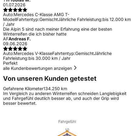
01.07.2026
Auto:
Mercedes C-Klasse AMG T-
Modell
Fahrtentyp:
Gemischt
Jährliche Fahrleistung:
bis 12.000 km
/ Jahr
Die Alpin 5 sind nach meiner Erfahrung eine der besten
Winterreifen die ich bisher hatte
AF
Andreas F.
09.06.2026
Auto:
Mercedes V-Klasse
Fahrtentyp:
Gemischt
Jährliche
Fahrleistung:
bis 30.000 km / Jahr
Perfekt
alle Kundenbewertungen anzeigen
Von unseren Kunden getestet
Gefahrene Kilometer
134.250 km
Im Vergleich zu anderen Winterreifen schneiden Langlebigkeit
und Fahrgefühl deutlich besser ab, und auch der Grip wird
besser bewertet.