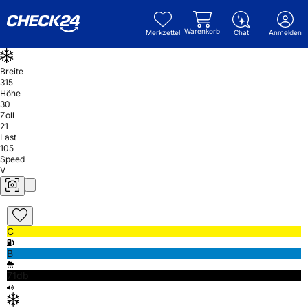
Warenkorb
Merkzettel
Chat
Anmelden
Breite
315
Höhe
30
Zoll
21
Last
105
Speed
V
C
B
71db