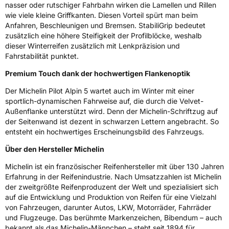
nasser oder rutschiger Fahrbahn wirken die Lamellen und Rillen
wie viele kleine Griffkanten. Diesen Vorteil spürt man beim
Anfahren, Beschleunigen und Bremsen. StabiliGrip bedeutet
zusätzlich eine höhere Steifigkeit der Profilblöcke, weshalb
dieser Winterreifen zusätzlich mit Lenkpräzision und
Fahrstabilität punktet.
Premium Touch dank der hochwertigen Flankenoptik
Der Michelin Pilot Alpin 5 wartet auch im Winter mit einer
sportlich-dynamischen Fahrweise auf, die durch die Velvet-
Außenflanke unterstützt wird. Denn der Michelin-Schriftzug auf
der Seitenwand ist dezent in schwarzen Lettern angebracht. So
entsteht ein hochwertiges Erscheinungsbild des Fahrzeugs.
Über den Hersteller Michelin
Michelin ist ein französischer Reifenhersteller mit über 130 Jahren
Erfahrung in der Reifenindustrie. Nach Umsatzzahlen ist Michelin
der zweitgrößte Reifenproduzent der Welt und spezialisiert sich
auf die Entwicklung und Produktion von Reifen für eine Vielzahl
von Fahrzeugen, darunter Autos, LKW, Motorräder, Fahrräder
und Flugzeuge. Das berühmte Markenzeichen, Bibendum – auch
bekannt als das Michelin-Männchen – steht seit 1894 für