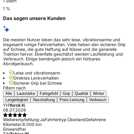
1 Stern
1 %
Das sagen unsere Kunden
Die meisten Nutzer loben das sehr leise, vibrationsarme und
insgesamt ruhige Fahrverhalten. Viele heben den sicheren Grip
auf Schnee, die gute Haftung auf Nässe und die generelle
Traktion hervor. Ebenfalls geschätzt werden Laufleistung und
Verbrauch. Einige bemängeln jedoch ein hörbares
Abrollgeräusch.
Leise und vibrationsarm
Direktes Lenkverhalten
Sicherer Grip bei Schnee
Filtern nach
Alle
Lautstärke
Fahrgefühl
Grip
Qualität
Winter
Langlebigkeit
Nasshaftung
Preis-Leistung
Verbrauch
YH
Yorck H.
08.07.2026
Weiterempfehlung:
Ja
Fahrtentyp:
Überland
Gefahrene
Kilometer:
8.000 km
Einwandfrei
TW
Tobias W.