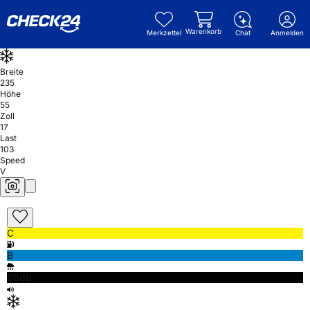
Warenkorb
Merkzettel
Chat
Anmelden
Breite
235
Höhe
55
Zoll
17
Last
103
Speed
V
C
B
68db