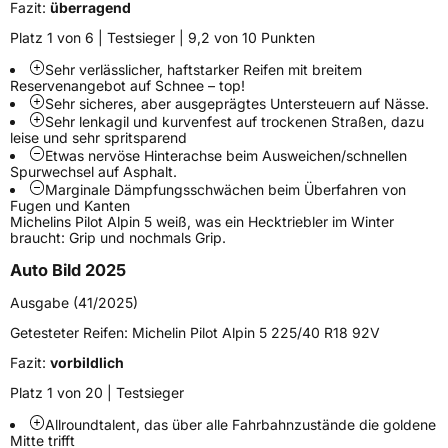
Fahrzeugart
PKW & SUV
Fazit:
überragend
Platz 1 von 6 | Testsieger | 9,2 von 10 Punkten
Weitere Eigenschaften
Sehr verlässlicher, haftstarker Reifen mit breitem
Reservenangebot auf Schnee – top!
Schlauchtyp
TL
Sehr sicheres, aber ausgeprägtes Untersteuern auf Nässe.
Sehr lenkagil und kurvenfest auf trockenen Straßen, dazu
leise und sehr spritsparend
Zustand
Neureifen
Etwas nervöse Hinterachse beim Ausweichen/schnellen
Spurwechsel auf Asphalt.
Marginale Dämpfungsschwächen beim Überfahren von
M+S
Ja
Fugen und Kanten
Michelins Pilot Alpin 5 weiß, was ein Hecktriebler im Winter
Verstärkt
XL
braucht: Grip und nochmals Grip.
Auto Bild 2025
EU Label
Ausgabe (41/2025)
Effizienz
C
Getesteter Reifen:
Michelin Pilot Alpin 5 225/40 R18 92V
Fazit:
vorbildlich
Nasshaftung
B
Platz 1 von 20 | Testsieger
Rollgeräusch (Klasse)
A
Allroundtalent, das über alle Fahrbahnzustände die goldene
Mitte trifft