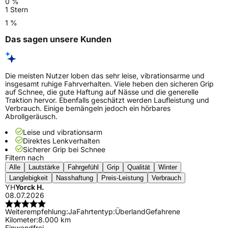
0 %
1 Stern
1 %
Das sagen unsere Kunden
Die meisten Nutzer loben das sehr leise, vibrationsarme und
insgesamt ruhige Fahrverhalten. Viele heben den sicheren Grip
auf Schnee, die gute Haftung auf Nässe und die generelle
Traktion hervor. Ebenfalls geschätzt werden Laufleistung und
Verbrauch. Einige bemängeln jedoch ein hörbares
Abrollgeräusch.
Leise und vibrationsarm
Direktes Lenkverhalten
Sicherer Grip bei Schnee
Filtern nach
Alle
Lautstärke
Fahrgefühl
Grip
Qualität
Winter
Langlebigkeit
Nasshaftung
Preis-Leistung
Verbrauch
YH
Yorck H.
08.07.2026
Weiterempfehlung:
Ja
Fahrtentyp:
Überland
Gefahrene
Kilometer:
8.000 km
Einwandfrei