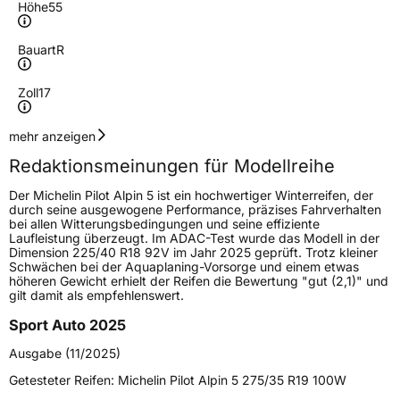
Höhe
55
Bauart
R
Zoll
17
Geschwindigkeitsindex
V
mehr anzeigen
Redaktionsmeinungen für Modellreihe
Höchstgeschwindigkeit
240 km/h
Der Michelin Pilot Alpin 5 ist ein hochwertiger Winterreifen, der
Lastindex
103
durch seine ausgewogene Performance, präzises Fahrverhalten
bei allen Witterungsbedingungen und seine effiziente
Laufleistung überzeugt. Im ADAC-Test wurde das Modell in der
Höchstlast
875 kg
Dimension 225/40 R18 92V im Jahr 2025 geprüft. Trotz kleiner
Schwächen bei der Aquaplaning-Vorsorge und einem etwas
höheren Gewicht erhielt der Reifen die Bewertung "gut (2,1)" und
Generelle Merkmale
gilt damit als empfehlenswert.
Fahrzeugtyp
PKW
Sport Auto 2025
Verwendung
Winterreifen
Ausgabe (11/2025)
Modellname
Pilot Alpin 5
Getesteter Reifen:
Michelin Pilot Alpin 5 275/35 R19 100W