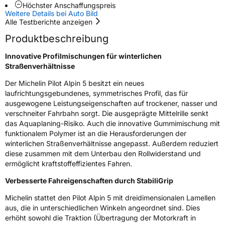
Höchster Anschaffungspreis
Rollgeräusch (dB)
68
Weitere Details bei Auto Bild
Alle Testberichte anzeigen
Fahrzeugklasse
C1
Produktbeschreibung
3PMSF / Schneeflockensymbol / Alpine-Symbol
Ja
Innovative Profilmischungen für winterlichen
Straßenverhältnisse
Eisgrip
Nein
Der Michelin Pilot Alpin 5 besitzt ein neues
EPREL ID
410905
laufrichtungsgebundenes, symmetrisches Profil, das für
ausgewogene Leistungseigenschaften auf trockener, nasser und
Allgemeine Produktsicherheit (GPSR)
verschneiter Fahrbahn sorgt. Die ausgeprägte Mittelrille senkt
das Aquaplaning-Risiko. Auch die innovative Gummimischung mit
Herstellerkontakt
MANUFACTURE FRANCAISE DES
funktionalem Polymer ist an die Herausforderungen der
PNEUMATIQUES MICHELIN, place des
winterlichen Straßenverhältnisse angepasst. Außerdem reduziert
Carmes-Déchaux 23 63000 Clermont-
diese zusammen mit dem Unterbau den Rollwiderstand und
Ferrand Frankreich, contact@tc.michelin.eu
ermöglicht kraftstoffeffizientes Fahren.
Verbesserte Fahreigenschaften durch StabiliGrip
Michelin stattet den Pilot Alpin 5 mit dreidimensionalen Lamellen
aus, die in unterschiedlichen Winkeln angeordnet sind. Dies
erhöht sowohl die Traktion (Übertragung der Motorkraft in